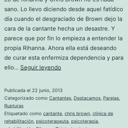
sano. Lo llevo diciendo desde aquel fatídico
día cuando el desgraciado de Brown dejo la
cara de la cantante hecha un desastre. Y
parece que por fin lo empieza a entender la
propia Rihanna. Ahora ella está deseando
de curar esta enfermiza dependencia y para
Rihanna
ello…
Seguir leyendo
quiere
curar
Publicada el
22 junio, 2013
la
Categorizado como
Cantantes
,
Destacamos
,
Parejas
,
enfermedad
Rupturas
Etiquetado como
cantante
,
chris brown
,
clínica de
llamada
rehabilitación
,
psicoterapeuta
,
psicoterapia
,
«Chris