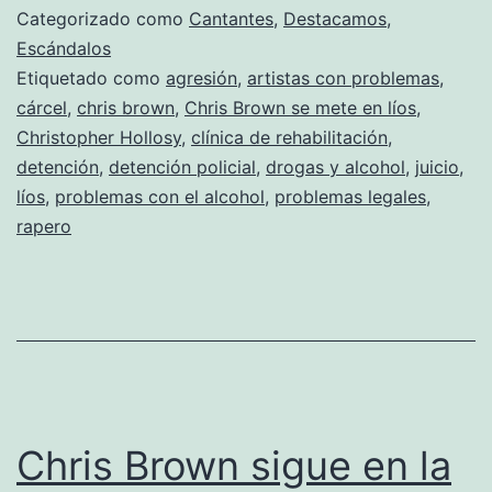
en
Categorizado como
Cantantes
,
Destacamos
,
la
Escándalos
Etiquetado como
agresión
,
artistas con problemas
,
cárcel
cárcel
,
chris brown
,
Chris Brown se mete en líos
,
al
Christopher Hollosy
,
clínica de rehabilitación
,
menos
detención
,
detención policial
,
drogas y alcohol
,
juicio
,
líos
,
problemas con el alcohol
hasta
,
problemas legales
,
rapero
junio
Chris Brown sigue en la