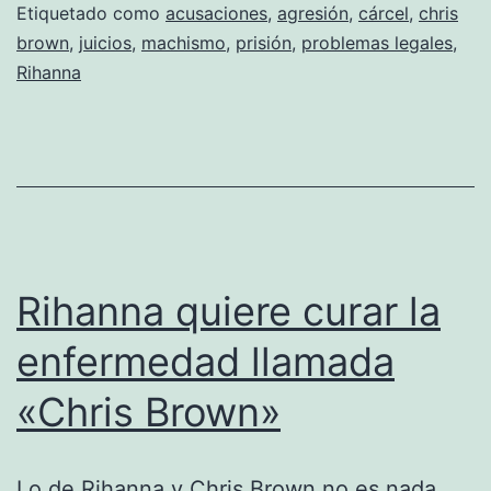
Etiquetado como
acusaciones
,
agresión
,
cárcel
,
chris
la
brown
,
juicios
,
machismo
,
prisión
,
problemas legales
,
c
Rihanna
p
C
B
Rihanna quiere curar la
enfermedad llamada
«Chris Brown»
Lo de Rihanna y Chris Brown no es nada