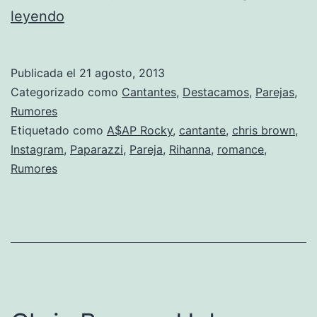
Rihanna
leyendo
podría
tener
Publicada el
21 agosto, 2013
un
Categorizado como
Cantantes
,
Destacamos
,
Parejas
,
nuevo
Rumores
Etiquetado como
A$AP Rocky
,
cantante
,
chris brown
,
romance
Instagram
,
Paparazzi
,
Pareja
,
Rihanna
,
romance
,
Rumores