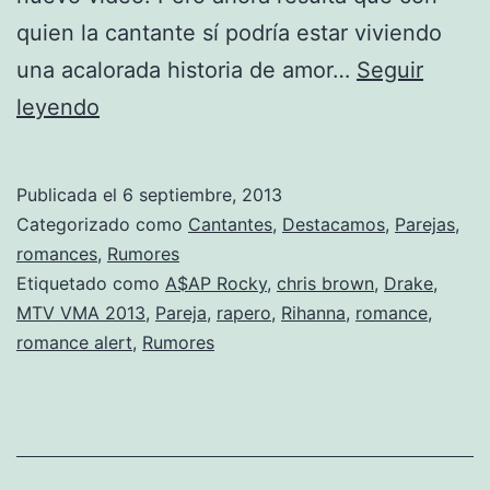
quien la cantante sí podría estar viviendo
una acalorada historia de amor…
Seguir
Rihanna
leyendo
podría
estar
Publicada el
6 septiembre, 2013
saliendo
Categorizado como
Cantantes
,
Destacamos
,
Parejas
,
con
romances
,
Rumores
Etiquetado como
A$AP Rocky
,
chris brown
,
Drake
,
Drake
MTV VMA 2013
,
Pareja
,
rapero
,
Rihanna
,
romance
,
romance alert
,
Rumores