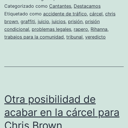
veredicto!
Categorizado como
Cantantes
,
Destacamos
Etiquetado como
accidente de tráfico
,
cárcel
,
chris
brown
,
graffiti
,
juicio
,
juicios
,
prisión
,
prisión
condicional
,
problemas legales
,
rapero
,
Rihanna
,
trabajos para la comunidad
,
tribunal
,
veredicto
Otra posibilidad de
acabar en la cárcel para
Chris Brown