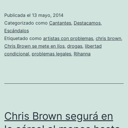
año
de
Publicada el
13 mayo, 2014
cárcel
Categorizado como
Cantantes
,
Destacamos
,
para
Escándalos
Etiquetado como
artistas con problemas
,
chris brown
,
Chris
Chris Brown se mete en líos
,
drogas
,
libertad
Brown
condicional
,
problemas legales
,
Rihanna
Chris Brown segurá en