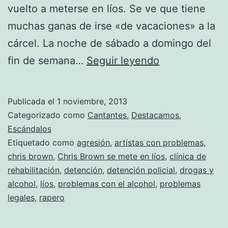
vuelto a meterse en líos. Se ve que tiene
muchas ganas de irse «de vacaciones» a la
cárcel. La noche de sábado a domingo del
Chris
fin de semana…
Seguir leyendo
Brown
se
Publicada el
1 noviembre, 2013
mete
Categorizado como
Cantantes
,
Destacamos
,
en
Escándalos
Etiquetado como
agresión
,
artistas con problemas
,
líos
chris brown
,
Chris Brown se mete en líos
,
clínica de
otra
rehabilitación
,
detención
,
detención policial
,
drogas y
vez
alcohol
,
líos
,
problemas con el alcohol
,
problemas
legales
,
rapero