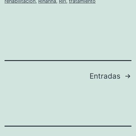
rehabilitación
,
Rihanna
,
Riri
,
tratamiento
Brown»
Paginación
Entradas
de
entradas