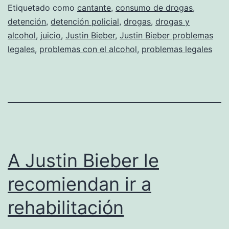
Etiquetado como
cantante
,
consumo de drogas
,
por
detención
,
detención policial
,
drogas
,
drogas y
la
alcohol
,
juicio
,
Justin Bieber
,
Justin Bieber problemas
policía
legales
,
problemas con el alcohol
,
problemas legales
A Justin Bieber le
recomiendan ir a
rehabilitación