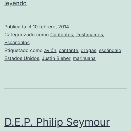
Justin
leyendo
El
Malo
Publicada el
10 febrero, 2014
Malote
Categorizado como
Cantantes
,
Destacamos
,
Bieber
Escándalos
Etiquetado como
avión
,
cantante
,
drogas
,
escándalo
,
Estados Unidos
,
Justin Bieber
,
marihuana
D.E.P. Philip Seymour