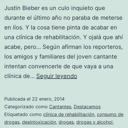
Justin Bieber es un culo inquieto que
durante el último año no paraba de meterse
en líos. Y la cosa tiene pinta de acabar en
una clínica de rehabilitación. Y ojalá que ahí
acabe, pero… Según afirman los reporteros,
los amigos y familiares del joven cantante
intentan convencerle de que vaya a una
A
clínica de…
Seguir leyendo
Justin
Bieber
Publicada el
22 enero, 2014
le
Categorizado como
Cantantes
,
Destacamos
recomiendan
Etiquetado como
clínica de rehabilitación
,
consumo de
drogas
,
desintoxicación
,
drogas
,
drogas y alcohol
,
ir