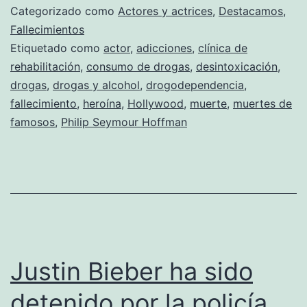
Hoffman
Categorizado como
Actores y actrices
,
Destacamos
,
Fallecimientos
Etiquetado como
actor
,
adicciones
,
clínica de
rehabilitación
,
consumo de drogas
,
desintoxicación
,
drogas
,
drogas y alcohol
,
drogodependencia
,
fallecimiento
,
heroína
,
Hollywood
,
muerte
,
muertes de
famosos
,
Philip Seymour Hoffman
Justin Bieber ha sido
detenido por la policía