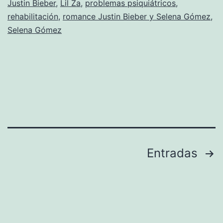
Justin Bieber
,
Lil Za
,
problemas psiquiátricos
,
a
rehabilitación
,
romance Justin Bieber y Selena Gómez
,
rehabilitación
Selena Gómez
Paginación
Entradas
de
entradas