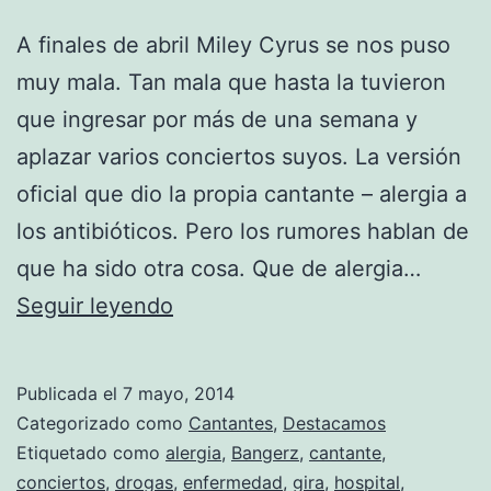
A finales de abril Miley Cyrus se nos puso
muy mala. Tan mala que hasta la tuvieron
que ingresar por más de una semana y
aplazar varios conciertos suyos. La versión
oficial que dio la propia cantante – alergia a
los antibióticos. Pero los rumores hablan de
que ha sido otra cosa. Que de alergia…
Miley
Seguir leyendo
Cyrus
niega
Publicada el
7 mayo, 2014
tener
Categorizado como
Cantantes
,
Destacamos
problemas
Etiquetado como
alergia
,
Bangerz
,
cantante
,
conciertos
,
drogas
,
enfermedad
,
gira
,
hospital
,