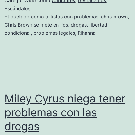
Categorizado como
Cantantes
,
Destacamos
,
para
Escándalos
Etiquetado como
artistas con problemas
,
chris brown
,
Chris
Chris Brown se mete en líos
,
drogas
,
libertad
Brown
condicional
,
problemas legales
,
Rihanna
Miley Cyrus niega tener
problemas con las
drogas