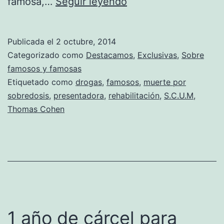
Peaches
famosa,…
Seguir leyendo
Geldof,
una
Publicada el
2 octubre, 2014
sobredosis
Categorizado como
Destacamos
,
Exclusivas
,
Sobre
la
famosos y famosas
Etiquetado como
drogas
,
famosos
,
muerte por
mató
sobredosis
,
presentadora
,
rehabilitación
,
S.C.U.M
,
Thomas Cohen
1 año de cárcel para