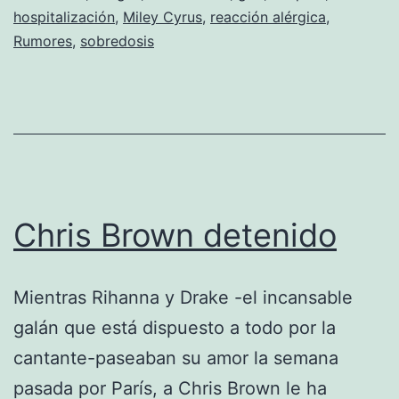
con
hospitalización
,
Miley Cyrus
,
reacción alérgica
,
las
Rumores
,
sobredosis
drogas
Chris Brown detenido
Mientras Rihanna y Drake -el incansable
galán que está dispuesto a todo por la
cantante-paseaban su amor la semana
pasada por París, a Chris Brown le ha