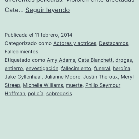
Nuevos
Cate…
Seguir leyendo
detalles
sobre
Publicada el
11 febrero, 2014
la
Categorizado como
Actores y actrices
,
Destacamos
,
muerte
Fallecimientos
Etiquetado como
Amy Adams
,
Cate Blanchett
,
drogas
,
de
entierro
,
envestigación
,
fallecimiento
,
funeral
,
heroína
,
Philip
Jake Gyllenhaal
,
Julianne Moore
,
Justin Theroux
,
Meryl
Seymour
Streep
,
Michelle Williams
,
muerte
,
Philip Seymour
Hoffman
,
policía
,
sobredosis
Hoffman