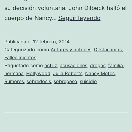
su decisión voluntaria. John Dilbeck halló el
Fallece
cuerpo de Nancy…
Seguir leyendo
la
hermana
Publicada el
12 febrero, 2014
pequeña
Categorizado como
Actores y actrices
,
Destacamos
,
de
Fallecimientos
Etiquetado como
actriz
,
acusaciones
,
drogas
,
familia
,
Julia
hermana
,
Hollywood
,
Julia Roberts
,
Nancy Motes
,
Roberts,
Rumores
,
sobredosis
,
sobrepeso
,
suicidio
Nancy
Motes