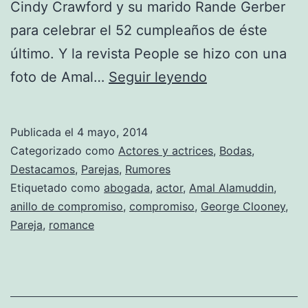
Cindy Crawford y su marido Rande Gerber
para celebrar el 52 cumpleaños de éste
último. Y la revista People se hizo con una
La
foto de Amal…
Seguir leyendo
novia
de
Publicada el
4 mayo, 2014
Goerge
Categorizado como
Actores y actrices
,
Bodas
,
Clooney
Destacamos
,
Parejas
,
Rumores
Etiquetado como
abogada
,
actor
,
Amal Alamuddin
,
muestra
anillo de compromiso
,
compromiso
,
George Clooney
,
su
Pareja
,
romance
anillo