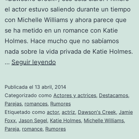
el actor estuvo saliendo durante un tiempo
con Michelle Williams y ahora parece que
se ha metido en un romance con Katie
Holmes. Hace mucho que no sabíamos
nada sobre la vida privada de Katie Holmes.
Romance
…
Seguir leyendo
Aliert:
Katie
Publicada el
13 abril, 2014
Holmes
Categorizado como
Actores y actrices
,
Destacamos
,
+
Parejas
,
romances
,
Rumores
Etiquetado como
actor
,
actriz
,
Dawson's Creek
,
Jamie
Jason
Foxx
,
Jason Segel
,
Katie Holmes
,
Michelle Williams
,
Segel
Pareja
,
romance
,
Rumores