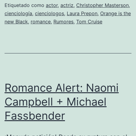
Etiquetado como
actor
,
actriz
,
Christopher Masterson
,
Laura
cienciología
,
cienciologos
,
Laura Prepon
,
Orange is the
Prepon
new Black
,
romance
,
Rumores
,
Tom Cruise
Romance Alert: Naomi
Campbell + Michael
Fassbender