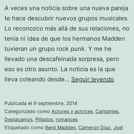
A veces una noticia sobre una nueva pareja
te hace descubrir nuevos grupos musicales.
Lo reconozco más allá de sus relaciones, no
tenía ni idea de que los hermanos Madden
tuvieran un grupo rock punk. Y me he
llevado una descafeinada sorpresa, pero
eso es otro asunto. La noticia es la que
Nueva
lleva coleando desde…
Seguir leyendo
pareja:
Camer
Publicada el
9 septiembre, 2014
Diaz
Categorizado como
Actores y actrices
,
Cantantes
,
y
Destacamos
,
Pillados
,
romances
Etiquetado como
Benji Madden
,
Cameron Diaz
,
Joel
Benji