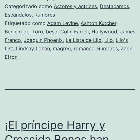
que
Categorizado como
Actores y actrices
,
Destacamos
,
se
Escándalos
,
Rumores
Etiquetado como
Adam Levine
,
Ashton Kutcher
,
ha
Benicio del Toro
,
beso
,
Colin Farrell
,
Hollywood
,
James
liado
Franco
,
Joaquin Phoenix
,
La Lista de Lilo
,
Lilo
,
Lilo's
con
List
,
Lindsay Lohan
,
magreo
,
romance
,
Rumores
,
Zack
Efron
Lindsay
Lohan
¡El príncipe Harry y
Cressida Bonas han