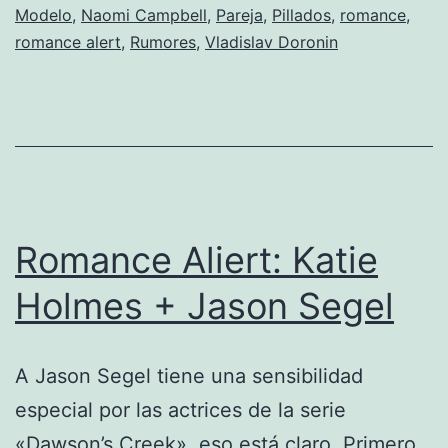
Modelo
,
Naomi Campbell
,
Pareja
,
Pillados
,
romance
,
Fassbender
romance alert
,
Rumores
,
Vladislav Doronin
Romance Aliert: Katie
Holmes + Jason Segel
A Jason Segel tiene una sensibilidad
especial por las actrices de la serie
«Dawson’s Creek», eso está claro. Primero