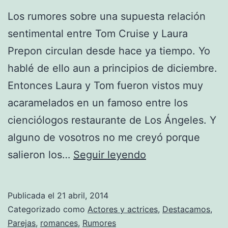
Los rumores sobre una supuesta relación
sentimental entre Tom Cruise y Laura
Prepon circulan desde hace ya tiempo. Yo
hablé de ello aun a principios de diciembre.
Entonces Laura y Tom fueron vistos muy
acaramelados en un famoso entre los
cienciólogos restaurante de Los Ángeles. Y
alguno de vosotros no me creyó porque
Tom
salieron los…
Seguir leyendo
Cruise
sí
Publicada el
21 abril, 2014
sale
Categorizado como
Actores y actrices
,
Destacamos
,
con
Parejas
,
romances
,
Rumores