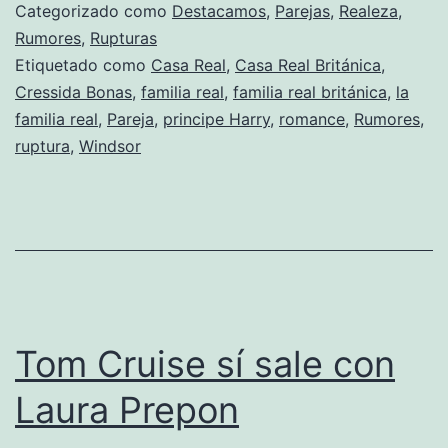
y
Categorizado como
Destacamos
,
Parejas
,
Realeza
,
Cressida
Rumores
,
Rupturas
Etiquetado como
Casa Real
,
Casa Real Británica
,
Bonas
Cressida Bonas
,
familia real
,
familia real británica
,
la
han
familia real
,
Pareja
,
principe Harry
,
romance
,
Rumores
,
roto!
ruptura
,
Windsor
Tom Cruise sí sale con
Laura Prepon