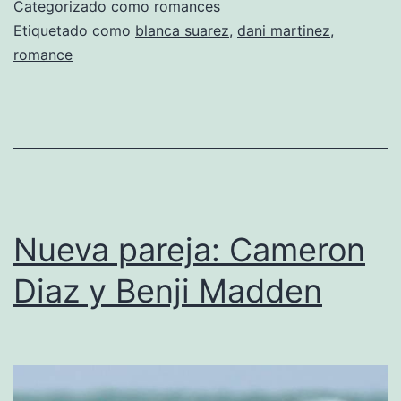
Dan
Categorizado como
romances
Mar
Etiquetado como
blanca suarez
,
dani martinez
,
romance
rom
a
la
vist
Nueva pareja: Cameron
Diaz y Benji Madden