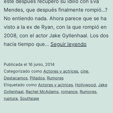
esté después recuperó su idilio con Eva
Mendes, que después finalmente rompió…?
No entiendo nada. Ahora parece que se ha
visto a la ex de Ryan, con la que rompió en
2008, con el actor Jake Gyllenhaal. Los dos
Rachel
hacía tiempo que…
Seguir leyendo
McAdams
y
Publicada el
16 junio, 2014
Jake
Categorizado como
Actores y actrices
,
cine
,
Gyllenhaal,
Destacamos
,
Pillados
,
Rumores
Etiquetado como
Actores y actrices
,
Hollywood
,
Jake
¿salen
Gyllenhaal
,
Rachel McAdams
,
romance
,
Rumores
,
juntos?
ruptura
,
Southpaw