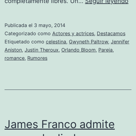
Je
completamente libres. Un…
Seguir leyendo
An
qu
Publicada el
3 mayo, 2014
ju
Categorizado como
Actores y actrices
,
Destacamos
a
Etiquetado como
celestina
,
Gwyneth Paltrow
,
Jennifer
Aniston
,
Justin Theroux
,
Orlando Bloom
,
Pareja
,
Bl
romance
,
Rumores
y
Pa
James Franco admite