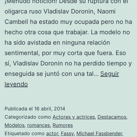
¡Menudo notición! Desde su ruptura con el
oligarca ruso Vladislav Doronin, Naomi
Cambell ha estado muy ocupada pero no ha
hecho otra cosa que trabajar. La modelo no
ha sido avistada en ninguna relación
sentimental, por muy corta que fuera. Eso
sí, Vladislav Doronin no ha perdido tiempo y
enseguida se juntó con una tal…
Seguir
Romance
leyendo
Alert:
Naomi
Publicada el
16 abril, 2014
Campbell
Categorizado como
Actores y actrices
,
Destacamos
,
+
Modelos
,
romances
,
Rumores
Etiquetado como
actor
,
Fassy
,
Michael Fassbender
,
Michael