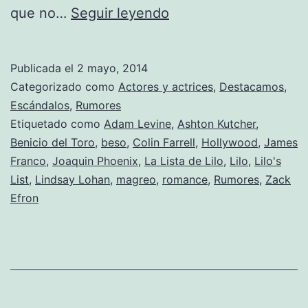
James
que no…
Seguir leyendo
Franco
admite
Publicada el
2 mayo, 2014
que
Categorizado como
Actores y actrices
,
Destacamos
,
se
Escándalos
,
Rumores
Etiquetado como
Adam Levine
,
Ashton Kutcher
,
ha
Benicio del Toro
,
beso
,
Colin Farrell
,
Hollywood
,
James
liado
Franco
,
Joaquin Phoenix
,
La Lista de Lilo
,
Lilo
,
Lilo's
con
List
,
Lindsay Lohan
,
magreo
,
romance
,
Rumores
,
Zack
Efron
Lindsay
Lohan