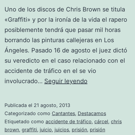
Uno de los discos de Chris Brown se titula
«Graffiti» y por la ironía de la vida el rapero
posiblemente tendrá que pasar mil horas
borrando las pinturas callejeras en Los
Ángeles. Pasado 16 de agosto el juez dictó
su veredicto en el caso relacionado con el
accidente de tráfico en el se vio
Chris
involucrado…
Seguir leyendo
Brown:
¡Habemus
Publicada el
21 agosto, 2013
veredicto!
Categorizado como
Cantantes
,
Destacamos
Etiquetado como
accidente de tráfico
,
cárcel
,
chris
brown
,
graffiti
,
juicio
,
juicios
,
prisión
,
prisión