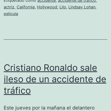
accidente
Etiquetado como
accidente
,
accidente de tráfico
,
actriz
,
California
,
Hollywood
,
Lilo
,
Lindsay Lohan
,
de
pelicula
tráfico
Cristiano Ronaldo sale
ileso de un accidente de
tráfico
Este jueves por la mañana el delantero