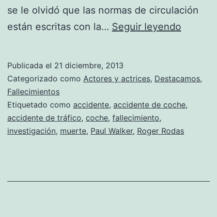
se le olvidó que las normas de circulación
El
están escritas con la…
Seguir leyendo
coche
en
Publicada el
21 diciembre, 2013
el
Categorizado como
Actores y actrices
,
Destacamos
,
que
Fallecimientos
Etiquetado como
accidente
,
accidente de coche
,
iba
accidente de tráfico
,
coche
,
fallecimiento
,
Paul
investigación
,
muerte
,
Paul Walker
,
Roger Rodas
Walker
no
tenía
defecto