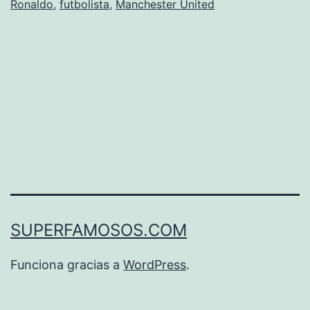
Ronaldo
,
futbolista
,
Manchester United
un
accidente
de
tráfico
SUPERFAMOSOS.COM
Funciona gracias a
WordPress
.