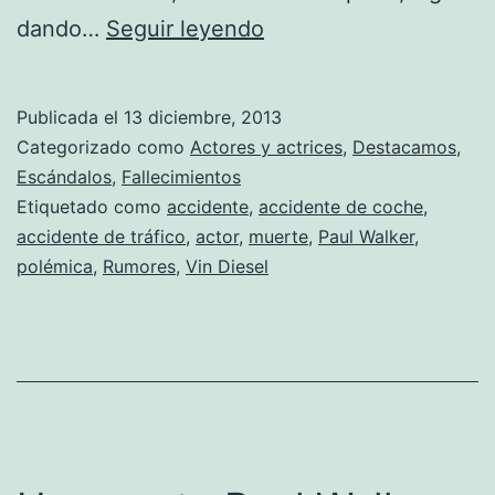
El
dando…
Seguir leyendo
accidente
de
Publicada el
13 diciembre, 2013
Paul
Categorizado como
Actores y actrices
,
Destacamos
,
Walker
Escándalos
,
Fallecimientos
Etiquetado como
accidente
,
accidente de coche
,
es
accidente de tráfico
,
actor
,
muerte
,
Paul Walker
,
objeto
polémica
,
Rumores
,
Vin Diesel
de
polémica