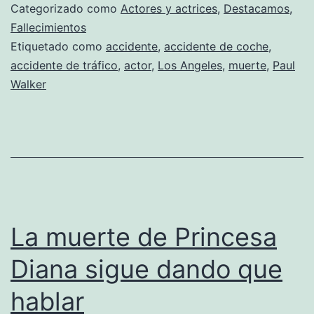
Walker
Categorizado como
Actores y actrices
,
Destacamos
,
Fallecimientos
Etiquetado como
accidente
,
accidente de coche
,
accidente de tráfico
,
actor
,
Los Angeles
,
muerte
,
Paul
Walker
La muerte de Princesa
Diana sigue dando que
hablar