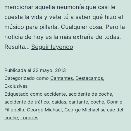
mencionar aquella neumonía que casi le
cuesta la vida y vete tú a saber qué hizo el
músico para pillarla. Cualquier cosa. Pero la
noticia de hoy es la más extraña de todas.
George
Resulta…
Seguir leyendo
Michael
sufre
Publicada el
22 mayo, 2013
un
Categorizado como
Cantantes
,
Destacamos
,
accidente
Exclusivas
Etiquetado como
accidente
,
accidente de coche
,
muy
accidente de tráfico
,
caídas
,
cantante
,
coche
,
Connie
extraño
Filippello
,
George Michael
,
George Michael se cae del
coche
,
Londres