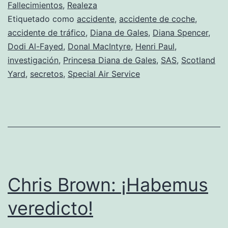
Diana
Fallecimientos
,
Realeza
Etiquetado como
accidente
,
accidente de coche
,
sigue
accidente de tráfico
,
Diana de Gales
,
Diana Spencer
,
dando
Dodi Al-Fayed
,
Donal MacIntyre
,
Henri Paul
,
que
investigación
,
Princesa Diana de Gales
,
SAS
,
Scotland
Yard
,
secretos
hablar
,
Special Air Service
Chris Brown: ¡Habemus
veredicto!