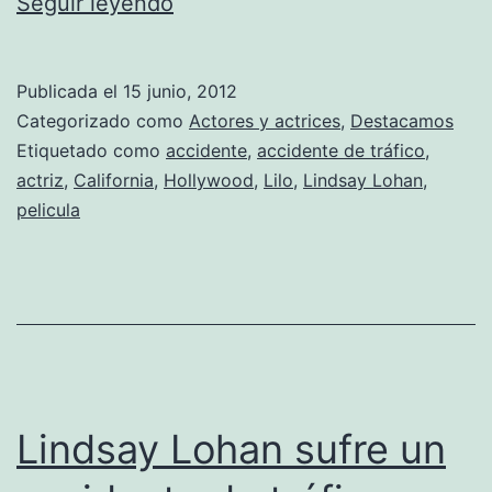
¡Lindsay
Seguir leyendo
Lohan
podría
Publicada el
15 junio, 2012
ir
Categorizado como
Actores y actrices
,
Destacamos
a
Etiquetado como
accidente
,
accidente de tráfico
,
actriz
,
California
,
Hollywood
,
Lilo
,
Lindsay Lohan
,
prisión!
pelicula
¿Otra
vez?
Lindsay Lohan sufre un