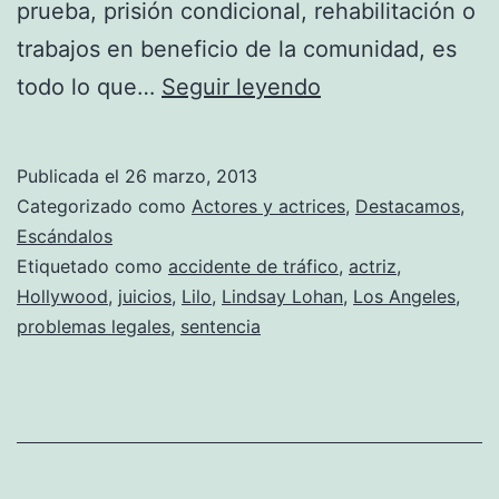
prueba, prisión condicional, rehabilitación o
trabajos en beneficio de la comunidad, es
Lindsay
todo lo que…
Seguir leyendo
Lohan
se
Publicada el
26 marzo, 2013
libra
Categorizado como
Actores y actrices
,
Destacamos
,
de
Escándalos
Etiquetado como
accidente de tráfico
,
actriz
,
la
Hollywood
,
juicios
,
Lilo
,
Lindsay Lohan
,
Los Angeles
,
cárcel
problemas legales
,
sentencia