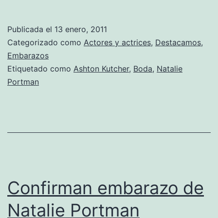
Portman
presume
Publicada el
13 enero, 2011
de
Categorizado como
Actores y actrices
,
Destacamos
,
“barriguita”
Embarazos
Etiquetado como
Ashton Kutcher
,
Boda
,
Natalie
y
Portman
de
anillo
de
compromiso
Confirman embarazo de
Natalie Portman