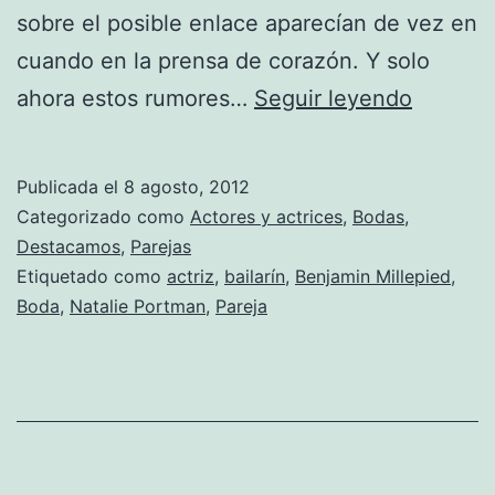
sobre el posible enlace aparecían de vez en
cuando en la prensa de corazón. Y solo
Benjam
ahora estos rumores…
Seguir leyendo
Millepi
y
Publicada el
8 agosto, 2012
Natalie
Categorizado como
Actores y actrices
,
Bodas
,
Portma
Destacamos
,
Parejas
Etiquetado como
actriz
,
bailarín
,
Benjamin Millepied
,
se
Boda
,
Natalie Portman
,
Pareja
han
casado