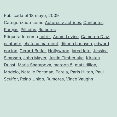
Diaz
y
Publicada el
18 mayo, 2009
su
Categorizado como
Actores y actrices
,
Cantantes
,
nuevo
Parejas
,
Pillados
,
Rumores
Etiquetado como
actriz
,
Adam Levine
,
Cameron Diaz
,
amor?
cantante
,
chateau marmont
,
djimon hounsou
,
edward
norton
,
Gerard Butler
,
Hollywood
,
jared leto
,
Jessica
Simpson
,
John Mayer
,
Justin Timberlake
,
Kirsten
Dunst
,
Maria Sharapova
,
maroon 5
,
matt dillon
,
Modelo
,
Natalie Portman
,
Pareja
,
Paris Hilton
,
Paul
Sculfor
,
Reino Unido
,
Rumores
,
Vince Vaughn