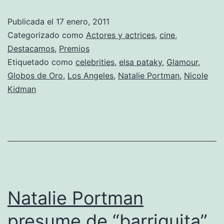
Oro
Publicada el
17 enero, 2011
2010
Categorizado como
Actores y actrices
,
cine
,
Destacamos
,
Premios
Etiquetado como
celebrities
,
elsa pataky
,
Glamour
,
Globos de Oro
,
Los Angeles
,
Natalie Portman
,
Nicole
Kidman
Natalie Portman
presume de “barriguita”