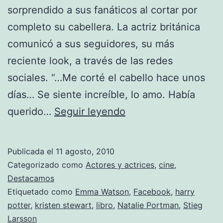
sorprendido a sus fanáticos al cortar por
completo su cabellera. La actriz británica
comunicó a sus seguidores, su más
reciente look, a través de las redes
sociales. “…Me corté el cabello hace unos
días… Se siente increíble, lo amo. Había
Emma
querido…
Seguir leyendo
Watson
cambia
Publicada el
11 agosto, 2010
de
Categorizado como
Actores y actrices
,
cine
,
look
Destacamos
Etiquetado como
Emma Watson
,
Facebook
,
harry
potter
,
kristen stewart
,
libro
,
Natalie Portman
,
Stieg
Larsson