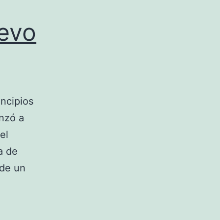
evo
ncipios
anzó a
el
a de
 de un