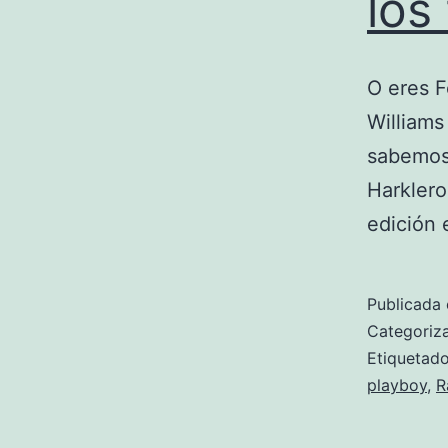
los
O eres F
Williams
sabemos 
Harkler
edición 
Publicada 
Categori
Etiqueta
playboy
,
R