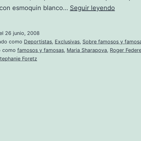
Sharapo
, con esmoquin blanco…
Seguir leyendo
marca
tendenci
el
26 junio, 2008
zado como
Deportistas
,
Exclusivas
,
Sobre famosos y famos
do como
famosos y famosas
,
Maria Sharapova
,
Roger Federe
tephanie Foretz