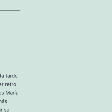
la tarde
r retro
es María
más
r su