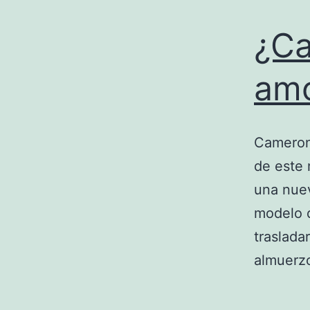
¿Ca
am
Cameron 
de este 
una nuev
modelo d
traslada
almuer