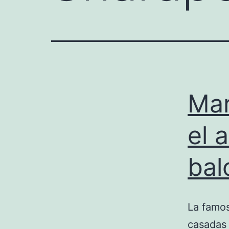
Mar
el 
bal
La famos
casadas 