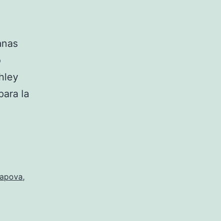
anas
o
hley
ara la
rapova
,