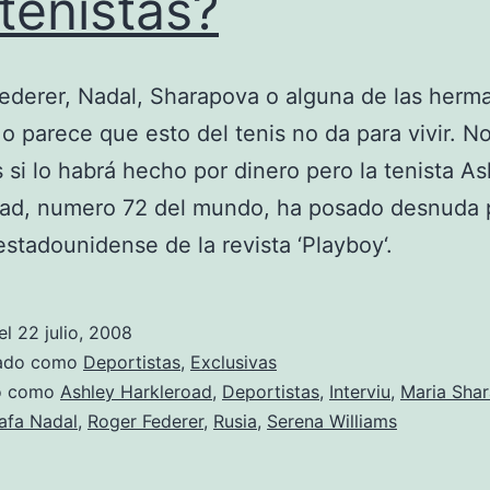
 tenistas?
ederer, Nadal, Sharapova o alguna de las herm
 o parece que esto del tenis no da para vivir. N
si lo habrá hecho por dinero pero la tenista As
oad, numero 72 del mundo, ha posado desnuda p
estadounidense de la revista ‘Playboy‘.
el
22 julio, 2008
zado como
Deportistas
,
Exclusivas
do como
Ashley Harkleroad
,
Deportistas
,
Interviu
,
Maria Sha
afa Nadal
,
Roger Federer
,
Rusia
,
Serena Williams