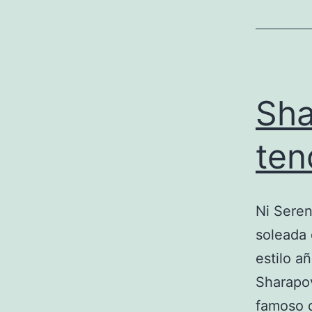
Sha
ten
Ni Seren
soleada 
estilo a
Sharapov
famoso d