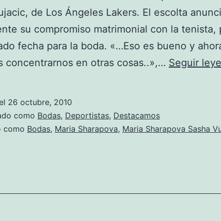
jacic, de Los Ángeles Lakers. El escolta anunc
ente su compromiso matrimonial con la tenista,
jado fecha para la boda. «…Eso es bueno y ahor
 concentrarnos en otras cosas..»,…
Seguir ley
el
26 octubre, 2010
zado como
Bodas
,
Deportistas
,
Destacamos
do como
Bodas
,
Maria Sharapova
,
Maria Sharapova Sasha Vu