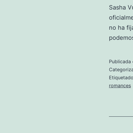
Sasha Vu
oficialm
no ha fi
podemos
Publicada 
Categori
Etiqueta
romances