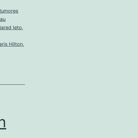
Rumores
eau
jared leto
,
aris Hilton
,
n