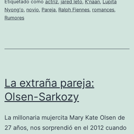
Etiquetado como
actriz
,
jared leto
,
K'naan
,
Lupita
otro
Nyong'o
,
novio
,
Pareja
,
Ralph Fiennes
,
romances
,
novio!
Rumores
La extraña pareja:
Olsen-Sarkozy
La millonaria mujercita Mary Kate Olsen de
27 años, nos sorprendió en el 2012 cuando