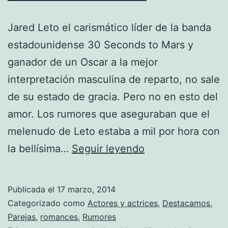
Jared Leto el carismático líder de la banda
estadounidense 30 Seconds to Mars y
ganador de un Oscar a la mejor
interpretación masculina de reparto, no sale
de su estado de gracia. Pero no en esto del
amor. Los rumores que aseguraban que el
melenudo de Leto estaba a mil por hora con
¡Qué
la bellísima…
Seguir leyendo
no!
¡Qué
Publicada el
17 marzo, 2014
Lupita
Categorizado como
Actores y actrices
,
Destacamos
,
tiene
Parejas
,
romances
,
Rumores