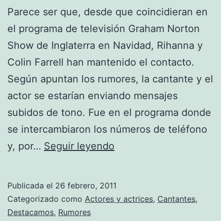
Parece ser que, desde que coincidieran en
el programa de televisión Graham Norton
Show de Inglaterra en Navidad, Rihanna y
Colin Farrell han mantenido el contacto.
Según apuntan los rumores, la cantante y el
actor se estarían enviando mensajes
subidos de tono. Fue en el programa donde
se intercambiaron los números de teléfono
Rihanna
y, por…
Seguir leyendo
y
Colin
Publicada el
26 febrero, 2011
Farrell,
Categorizado como
Actores y actrices
,
Cantantes
,
¿más
Destacamos
,
Rumores