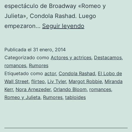
espectáculo de Broadway «Romeo y
Julieta», Condola Rashad. Luego
¿Orlando
empezaron…
Seguir leyendo
Bloom
es
Publicada el
31 enero, 2014
el
Categorizado como
Actores y actrices
,
Destacamos
,
nuevo
romances
,
Rumores
Etiquetado como
actor
,
Condola Rashad
,
El Lobo de
Casanova?
Wall Street
,
flirteo
,
Liv Tyler
,
Margot Robbie
,
Miranda
Kerr
,
Nora Arnezeder
,
Orlando Bloom
,
romances
,
Romeo y Julieta
,
Rumores
,
tabloides