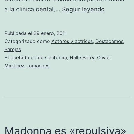
Halle
a la clínica dental,…
Seguir leyendo
Berry
y
Publicada el
29 enero, 2011
Olivier
Categorizado como
Actores y actrices
,
Destacamos
,
Martinez
Parejas
Etiquetado como
California
,
Halle Berry
,
Olivier
inseparab
Martinez
,
romances
Madonna es «repulsiva»