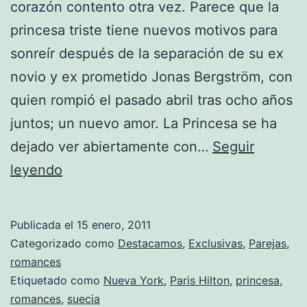
corazón contento otra vez. Parece que la
princesa triste tiene nuevos motivos para
sonreír después de la separación de su ex
novio y ex prometido Jonas Bergström, con
quien rompió el pasado abril tras ocho años
juntos; un nuevo amor. La Princesa se ha
dejado ver abiertamente con…
Seguir
Magdalena
leyendo
de
Suecia
Publicada el
15 enero, 2011
vuelve
Categorizado como
Destacamos
,
Exclusivas
,
Parejas
,
a
romances
Etiquetado como
Nueva York
,
Paris Hilton
,
princesa
,
estar
romances
,
suecia