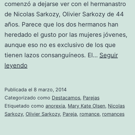
comenzó a dejarse ver con el hermanastro
de Nicolas Sarkozy, Olivier Sarkozy de 44
años. Parece que los dos hermanos han
heredado el gusto por las mujeres jóvenes,
aunque eso no es exclusivo de los que
tienen lazos consanguíneos. El…
Seguir
La
leyendo
extraña
pareja:
Publicada el
8 marzo, 2014
Olsen-
Categorizado como
Destacamos
,
Parejas
Sarkozy
Etiquetado como
anorexia
,
Mary Kate Olsen
,
Nicolas
Sarkozy
,
Olivier Sarkozy
,
Pareja
,
romance
,
romances