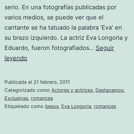
serio. En una fotografías publicadas por
varios medios, se puede ver que el
cantante se ha tatuado la palabra ‘Eva’ en
su brazo izquierdo. La actriz Eva Longoria y
Eduardo, fueron fotografiados…
Seguir
Eduardo
leyendo
Cruz
se
Publicada el
21 febrero, 2011
tatúa
Categorizado como
Actores y actrices
,
Destacamos
,
el
Exclusivas
,
romances
Etiquetado como
besos
,
Eva Longoria
,
romances
nombre
‘Eva’
en