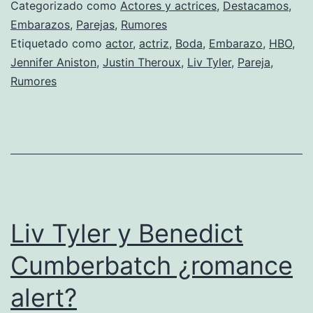
(no)embarazo
Categorizado como
Actores y actrices
,
Destacamos
,
de
Embarazos
,
Parejas
,
Rumores
Etiquetado como
actor
,
actriz
,
Boda
,
Embarazo
,
HBO
,
Jennifer
Jennifer Aniston
,
Justin Theroux
,
Liv Tyler
,
Pareja
,
Aniston
Rumores
Liv Tyler y Benedict
Cumberbatch ¿romance
alert?