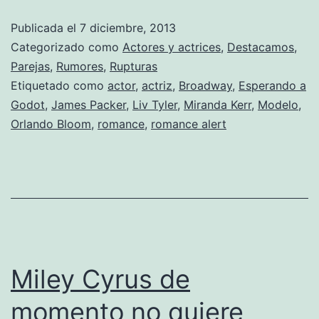
Orlando
Publicada el
7 diciembre, 2013
Bloom
Categorizado como
Actores y actrices
,
Destacamos
,
y
Parejas
,
Rumores
,
Rupturas
Etiquetado como
actor
,
actriz
,
Broadway
,
Esperando a
Liv
Godot
,
James Packer
,
Liv Tyler
,
Miranda Kerr
,
Modelo
,
Tyler
Orlando Bloom
,
romance
,
romance alert
Miley Cyrus de
momento no quiere