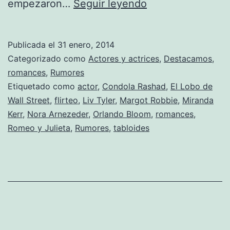
¿Orlando
empezaron…
Seguir leyendo
Bloom
es
Publicada el
31 enero, 2014
el
Categorizado como
Actores y actrices
,
Destacamos
,
nuevo
romances
,
Rumores
Etiquetado como
actor
,
Condola Rashad
,
El Lobo de
Casanova?
Wall Street
,
flirteo
,
Liv Tyler
,
Margot Robbie
,
Miranda
Kerr
,
Nora Arnezeder
,
Orlando Bloom
,
romances
,
Romeo y Julieta
,
Rumores
,
tabloides