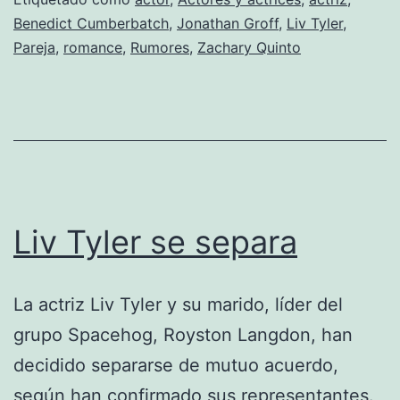
¿roma
Benedict Cumberbatch
,
Jonathan Groff
,
Liv Tyler
,
alert?
Pareja
,
romance
,
Rumores
,
Zachary Quinto
Liv Tyler se separa
La actriz Liv Tyler y su marido, líder del
grupo Spacehog, Royston Langdon, han
decidido separarse de mutuo acuerdo,
según han confirmado sus representantes.