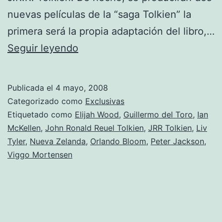
nuevas películas de la “saga Tolkien” la
primera será la propia adaptación del libro,…
Entra
Seguir leyendo
en
la
Publicada el
4 mayo, 2008
sociedad
Categorizado como
Exclusivas
Tolkien
Etiquetado como
Elijah Wood
,
Guillermo del Toro
,
Ian
McKellen
,
John Ronald Reuel Tolkien
,
JRR Tolkien
,
Liv
Tyler
,
Nueva Zelanda
,
Orlando Bloom
,
Peter Jackson
,
Viggo Mortensen