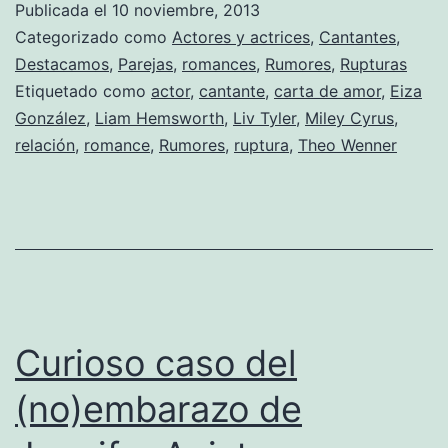
Publicada el
10 noviembre, 2013
momento
Categorizado como
Actores y actrices
,
Cantantes
,
no
Destacamos
,
Parejas
,
romances
,
Rumores
,
Rupturas
Etiquetado como
actor
,
cantante
,
carta de amor
,
Eiza
quiere
González
,
Liam Hemsworth
,
Liv Tyler
,
Miley Cyrus
,
relacione
relación
,
romance
,
Rumores
,
ruptura
,
Theo Wenner
estables
Curioso caso del
(no)embarazo de