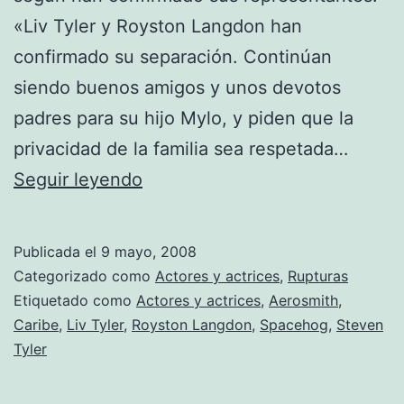
«Liv Tyler y Royston Langdon han
confirmado su separación. Continúan
siendo buenos amigos y unos devotos
padres para su hijo Mylo, y piden que la
privacidad de la familia sea respetada…
Liv
Seguir leyendo
Tyler
se
Publicada el
9 mayo, 2008
separa
Categorizado como
Actores y actrices
,
Rupturas
Etiquetado como
Actores y actrices
,
Aerosmith
,
Caribe
,
Liv Tyler
,
Royston Langdon
,
Spacehog
,
Steven
Tyler