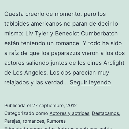
Cuesta creerlo de momento, pero los
tabloides americanos no paran de decir lo
mismo: Liv Tyler y Benedict Cumberbatch
están teniendo un romance. Y todo ha sido
a raíz de que los paparazzis vieron a los dos
actores saliendo juntos de los cines Arclight
de Los Angeles. Los dos parecían muy
Liv
relajados y las verdad…
Seguir leyendo
Tyler
y
Publicada el
27 septiembre, 2012
Benedi
Categorizado como
Actores y actrices
,
Destacamos
,
Cumbe
Parejas
,
romances
,
Rumores
Etiquetado como
actor
,
Actores y actrices
,
actriz
,