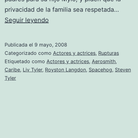
privacidad de la familia sea respetada…
Liv
Seguir leyendo
Tyler
se
Publicada el
9 mayo, 2008
separa
Categorizado como
Actores y actrices
,
Rupturas
Etiquetado como
Actores y actrices
,
Aerosmith
,
Caribe
,
Liv Tyler
,
Royston Langdon
,
Spacehog
,
Steven
Tyler