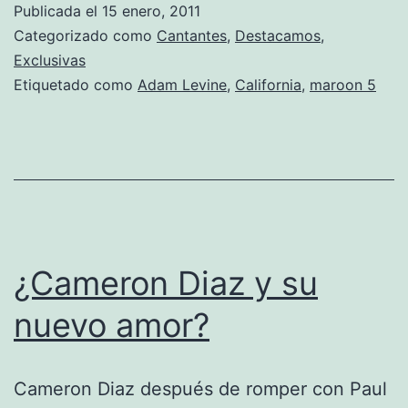
Publicada el
15 enero, 2011
Marron
Categorizado como
Cantantes
,
Destacamos
,
5
Exclusivas
Etiquetado como
Adam Levine
,
California
,
maroon 5
posa
desnudo
¿Cameron Diaz y su
nuevo amor?
Cameron Diaz después de romper con Paul