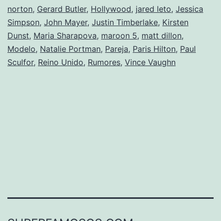
norton
,
Gerard Butler
,
Hollywood
,
jared leto
,
Jessica
Simpson
,
John Mayer
,
Justin Timberlake
,
Kirsten
Dunst
,
Maria Sharapova
,
maroon 5
,
matt dillon
,
Modelo
,
Natalie Portman
,
Pareja
,
Paris Hilton
,
Paul
Sculfor
,
Reino Unido
,
Rumores
,
Vince Vaughn