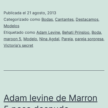
Levine
tiene
Publicada el
21 agosto, 2013
prisa
Categorizado como
Bodas
,
Cantantes
,
Destacamos
,
por
Modelos
Etiquetado como
Adam Levine
,
Behati Prinsloo
,
Boda
,
casarse
maroon 5
,
Modelo
,
Nina Agdal
,
Pareja
,
pareja sorpresa
,
Victoria's secret
Adam levine de Marron