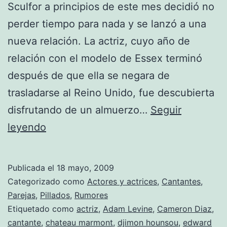
Sculfor a principios de este mes decidió no
perder tiempo para nada y se lanzó a una
nueva relación. La actriz, cuyo año de
relación con el modelo de Essex terminó
después de que ella se negara de
trasladarse al Reino Unido, fue descubierta
disfrutando de un almuerzo…
Seguir
¿Cameron
leyendo
Diaz
y
Publicada el
18 mayo, 2009
su
Categorizado como
Actores y actrices
,
Cantantes
,
nuevo
Parejas
,
Pillados
,
Rumores
Etiquetado como
actriz
,
Adam Levine
,
Cameron Diaz
,
amor?
cantante
,
chateau marmont
,
djimon hounsou
,
edward