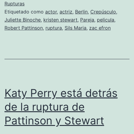
se
Rupturas
Etiquetado como
actor
,
actriz
,
Berlin
,
Crepúsculo
,
hablan
Juliette Binoche
,
kristen stewart
,
Pareja
,
pelicula
,
Robert Pattinson
,
ruptura
,
Sils Maria
,
zac efron
Katy Perry está detrás
de la ruptura de
Pattinson y Stewart