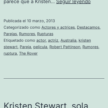
Pattins
parece que a Kristen…
Seguir leyendo
huye
de
Publicada el
10 marzo, 2013
Kristen
Categorizado como
Actores y actrices
,
Destacamos
,
Stewar
Parejas
,
Rumores
,
Rupturas
Etiquetado como
actor
,
actriz
,
Australia
,
kristen
stewart
,
Pareja
,
pelicula
,
Robert Pattinson
,
Rumores
,
ruptura
,
The Rover
Kristen Stewart, sola,