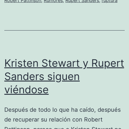
Robert Pattinson
,
Rumores
,
Rupert Sanders
,
ruptura
De
verdad
de
la
buena
Kristen Stewart y Rupert
Sanders siguen
viéndose
Después de todo lo que ha caído, después
de recuperar su relación con Robert