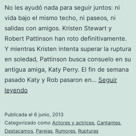
No les ayudó nada para seguir juntos: ni
vida bajo el mismo techo, ni paseos, ni
salidas con amigos. Kristen Stewart y
Robert Pattinson han roto definitivamente.
Y mientras Kristen intenta superar la ruptura
en soledad, Pattinson busca consuelo en su
antigua amiga, Katy Perry. El fin de semana
pasado Katy y Rob pasaron en…
Seguir
Katy
leyendo
Perry
está
Publicada el
6 junio, 2013
detrás
Categorizado como
Actores y actrices
,
Cantantes
,
de
Destacamos
,
Parejas
,
Rumores
,
Rupturas