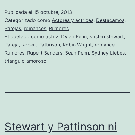
de
Publicada el
15 octubre, 2013
Kriste
Categorizado como
Actores y actrices
,
Destacamos
,
Stewa
Parejas
,
romances
,
Rumores
Etiquetado como
actriz
,
Dylan Penn
,
kristen stewart
,
y
Pareja
,
Robert Pattinson
,
Robin Wright
,
romance
,
Rober
Rumores
,
Rupert Sanders
,
Sean Penn
,
Sydney Liebes
,
Patti
triángulo amoroso
Stewart y Pattinson ni