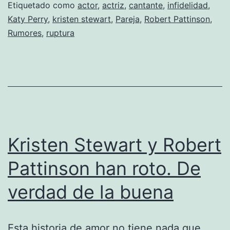
Etiquetado como
actor
,
actriz
,
cantante
,
infidelidad
,
la
Katy Perry
,
kristen stewart
,
Pareja
,
Robert Pattinson
,
ruptura
Rumores
,
ruptura
de
Pattinson
y
Stewart
Kristen Stewart y Robert
Pattinson han roto. De
verdad de la buena
Esta historia de amor no tiene nada que