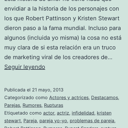
envidiar a la historia de los personajes con
los que Robert Pattinson y Kristen Stewart
dieron paso a la fama mundial. Incluso para
algunos (incluida yo misma) la cosa no está
muy clara de si esta relación era un truco
de marketing viral de los creadores de…
Kristen
Seguir leyendo
Stewart
y
Publicada el
21 mayo, 2013
Robert
Categorizado como
Actores y actrices
,
Destacamos
,
Pattinson
Parejas
,
Rumores
,
Rupturas
Etiquetado como
actor
,
actriz
,
infidelidad
,
kristen
han
stewart
,
Pareja
,
pareja yo-yo
,
problemas de pareja
,
roto.