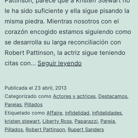
Pattinson, parece que a Kristen Stewart no
le ha sido suficiente y ella sigue pisando la
misma piedra. Mientras nosotros con el
corazón encogido estamos siguiendo como
se desarrolla su larga reconciliación con
Robert Pattinson, la actriz sigue teniendo
Kristen
citas con…
Seguir leyendo
Stewart
y
Publicada el
23 abril, 2013
Rupert
Categorizado como
Actores y actrices
,
Destacamos
,
Sanders
Parejas
,
Pillados
Etiquetado como
Affaire
,
infidelidad
,
infidelidades
,
siguen
kristen stewart
,
Liberty Ross
,
Paparazzi
,
Pareja
,
viéndose
Pillados
,
Robert Pattinson
,
Rupert Sanders