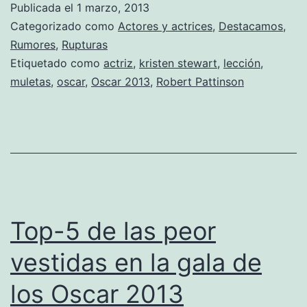
Publicada el
1 marzo, 2013
coja
Categorizado como
Actores y actrices
,
Destacamos
,
y
Rumores
,
Rupturas
Etiquetado como
actriz
,
kristen stewart
,
lección
,
desdichada
muletas
,
oscar
,
Oscar 2013
,
Robert Pattinson
Top-5 de las peor
vestidas en la gala de
los Oscar 2013