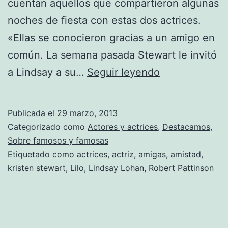
cuentan aquellos que compartieron algunas
noches de fiesta con estas dos actrices.
«Ellas se conocieron gracias a un amigo en
común. La semana pasada Stewart le invitó
Dime
a Lindsay a su…
Seguir leyendo
con
quién
Publicada el
29 marzo, 2013
andas:
Categorizado como
Actores y actrices
,
Destacamos
,
Lindsay
Sobre famosos y famosas
Etiquetado como
actrices
,
actriz
,
amigas
,
amistad
,
Lohan
kristen stewart
,
Lilo
,
Lindsay Lohan
,
Robert Pattinson
y
Kristen
Stewart