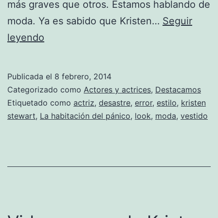
más graves que otros. Estamos hablando de
moda. Ya es sabido que Kristen…
Seguir
Kristen
leyendo
Sewart
habló
Publicada el
8 febrero, 2014
sobre
Categorizado como
Actores y actrices
,
Destacamos
su
Etiquetado como
actriz
,
desastre
,
error
,
estilo
,
kristen
stewart
,
La habitación del pánico
,
look
,
moda
,
vestido
mayor
error