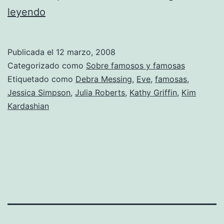
No
leyendo
es
oro
Publicada el
12 marzo, 2008
todo
Categorizado como
Sobre famosos y famosas
lo
Etiquetado como
Debra Messing
,
Eve
,
famosas
,
Jessica Simpson
,
Julia Roberts
,
Kathy Griffin
,
Kim
que
Kardashian
reluce