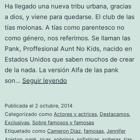
Ha llegado una nueva tribu urbana, gracias
a dios, y viene para quedarse. El club de las
tías molonas. A tías como parentesco no
como género, nos referimos. Se llaman las
Pank, Proffesional Aunt No Kids, nacido en
Estados Unidos que saben muchos de crear
de la nada. La versión Alfa de las pank
La
son…
Seguir leyendo
versión
moderna
Publicada el
2 octubre, 2014
de
Categorizado como
Actores y actrices
,
Destacamos
,
la
Exclusivas
,
Sobre famosos y famosas
Etiquetado como
Cameron Diaz
,
famosas
,
Jennifer
solterona,
Aniston
,
pank
,
ricas
,
sobrinos
,
sofisticas
,
solteras
,
tias