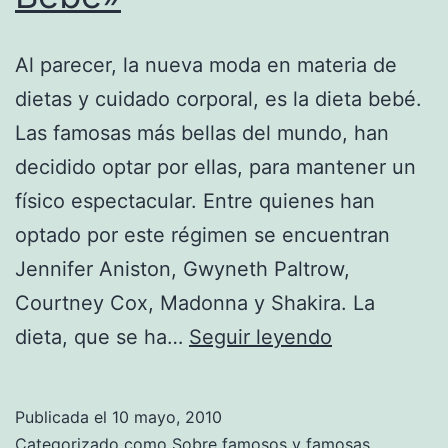
Al parecer, la nueva moda en materia de
dietas y cuidado corporal, es la dieta bebé.
Las famosas más bellas del mundo, han
decidido optar por ellas, para mantener un
físico espectacular. Entre quienes han
optado por este régimen se encuentran
Jennifer Aniston, Gwyneth Paltrow,
Courtney Cox, Madonna y Shakira. La
Las
dieta, que se ha…
Seguir leyendo
famosas
se
Publicada el
10 mayo, 2010
vuelven
Categorizado como
Sobre famosos y famosas