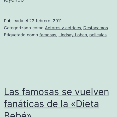
Lohan
protagonizará
Publicada el
22 febrero, 2011
una
Categorizado como
Actores y actrices
,
Destacamos
nueva
Etiquetado como
famosas
,
Lindsay Lohan
,
peliculas
película
Las famosas se vuelven
fanáticas de la «Dieta
Bebé»