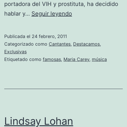
portadora del VIH y prostituta, ha decidido
La
hablar y…
Seguir leyendo
hermana
prostituta
Publicada el
24 febrero, 2011
de
Categorizado como
Cantantes
,
Destacamos
,
Mariah
Exclusivas
Etiquetado como
famosas
,
Maria Carey
,
música
Carey
sale
a
la
luz
pública
Lindsay Lohan