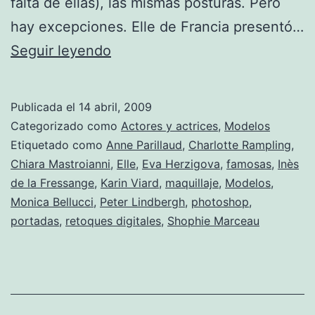
falta de ellas), las mismas posturas. Pero
hay excepciones. Elle de Francia presentó…
Famosas
Seguir leyendo
sin
maquillaje
Publicada el
14 abril, 2009
y
Categorizado como
Actores y actrices
,
Modelos
sin
Etiquetado como
Anne Parillaud
,
Charlotte Rampling
,
Chiara Mastroianni
,
Elle
,
Eva Herzigova
,
famosas
,
Inès
Photoshop.
de la Fressange
,
Karin Viard
,
maquillaje
,
Modelos
,
Monica Bellucci
,
Peter Lindbergh
,
photoshop
,
portadas
,
retoques digitales
,
Shophie Marceau