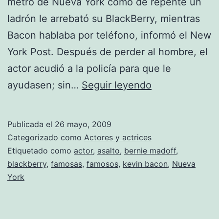
metro de Nueva York como de repente un
ladrón le arrebató su BlackBerry, mientras
Bacon hablaba por teléfono, informó el New
York Post. Después de perder al hombre, el
actor acudió a la policía para que le
Kavin
ayudasen; sin…
Seguir leyendo
Bacon
víctima
Publicada el
26 mayo, 2009
de
Categorizado como
Actores y actrices
asalto
Etiquetado como
actor
,
asalto
,
bernie madoff
,
blackberry
,
famosas
,
famosos
,
kevin bacon
,
Nueva
en
York
Nueva
York