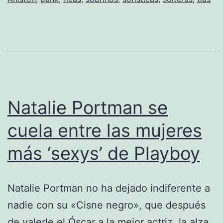
La
pank
Natalie Portman se
cuela entre las mujeres
más ‘sexys’ de Playboy
Natalie Portman no ha dejado indiferente a
nadie con su «Cisne negro», que después
de valerle el Óscar a la mejor actriz, la alza