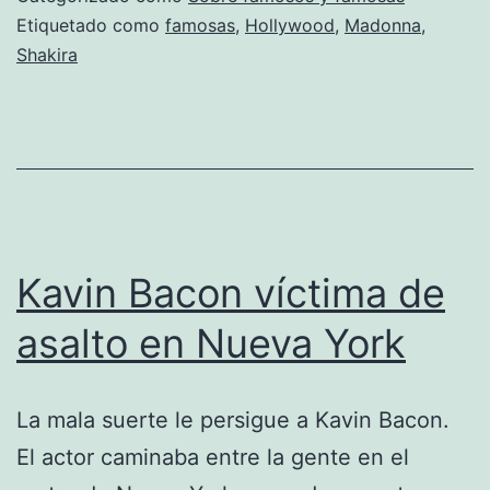
fanáticas
Etiquetado como
famosas
,
Hollywood
,
Madonna
,
Shakira
de
la
«Dieta
Bebé»
Kavin Bacon víctima de
asalto en Nueva York
La mala suerte le persigue a Kavin Bacon.
El actor caminaba entre la gente en el