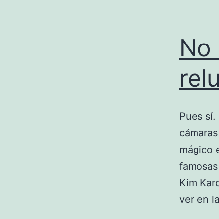
No 
rel
Pues sí.
cámaras 
mágico e
famosas 
Kim Kar
ver en 