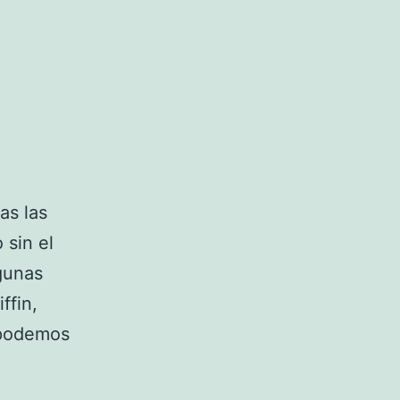
as las
 sin el
gunas
ffin,
 podemos