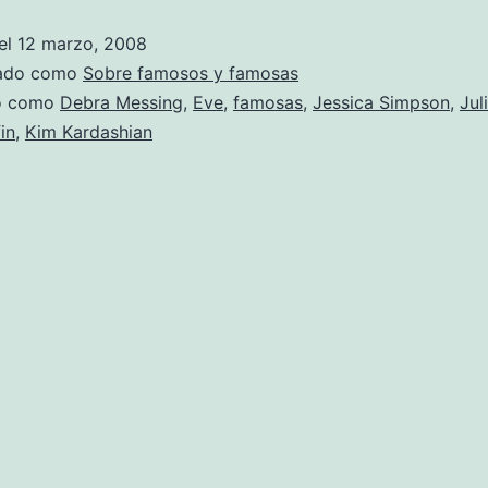
oro
el
12 marzo, 2008
todo
zado como
Sobre famosos y famosas
lo
do como
Debra Messing
,
Eve
,
famosas
,
Jessica Simpson
,
Jul
in
,
Kim Kardashian
que
reluce