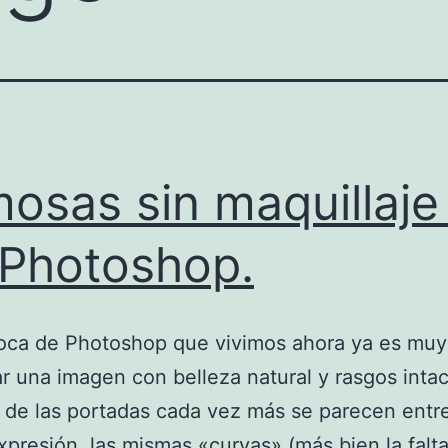
osas sin maquillaje
 Photoshop.
oca de Photoshop que vivimos ahora ya es muy d
r una imagen con belleza natural y rasgos intac
de las portadas cada vez más se parecen entre 
presión, las mismas «curvas» (más bien la falt