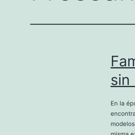
Fam
sin
En la ép
encontra
modelos 
misma ex