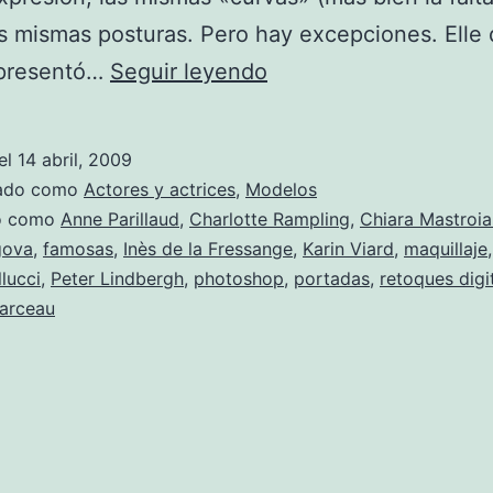
las mismas posturas. Pero hay excepciones. Elle
Famosas
 presentó…
Seguir leyendo
sin
maquillaje
el
14 abril, 2009
y
zado como
Actores y actrices
,
Modelos
sin
do como
Anne Parillaud
,
Charlotte Rampling
,
Chiara Mastroia
gova
,
famosas
,
Inès de la Fressange
,
Karin Viard
,
maquillaje
Photoshop.
lucci
,
Peter Lindbergh
,
photoshop
,
portadas
,
retoques digi
arceau