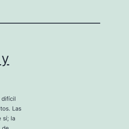
 y
ifícil
tos. Las
sí; la
a de