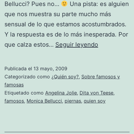
Bellucci? Pues no…
Una pista: es alguien
que nos muestra su parte mucho más
sensual de lo que estamos acostumbrados.
Y la respuesta es de lo más inesperada. Por
¿Quién
que calza estos…
Seguir leyendo
soy?
-10
Publicada el
13 mayo, 2009
Categorizado como
¿Quién soy?
,
Sobre famosos y
famosas
Etiquetado como
Angelina Jolie
,
Dita von Teese
,
famosos
,
Monica Bellucci
,
piernas
,
quien soy