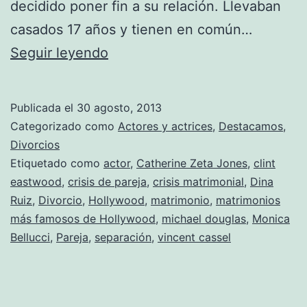
decidido poner fin a su relación. Llevaban
casados 17 años y tienen en común…
Clint
Seguir leyendo
Eastwood
y
Publicada el
30 agosto, 2013
Dina
Categorizado como
Actores y actrices
,
Destacamos
,
Ruiz
Divorcios
Etiquetado como
actor
,
Catherine Zeta Jones
,
clint
también
eastwood
,
crisis de pareja
,
crisis matrimonial
,
Dina
se
Ruiz
,
Divorcio
,
Hollywood
,
matrimonio
,
matrimonios
separan
más famosos de Hollywood
,
michael douglas
,
Monica
Bellucci
,
Pareja
,
separación
,
vincent cassel