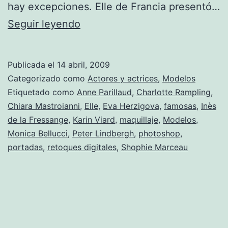
hay excepciones. Elle de Francia presentó…
Famosas
Seguir leyendo
sin
maquillaje
Publicada el
14 abril, 2009
y
Categorizado como
Actores y actrices
,
Modelos
sin
Etiquetado como
Anne Parillaud
,
Charlotte Rampling
,
Chiara Mastroianni
,
Elle
,
Eva Herzigova
,
famosas
,
Inès
Photoshop.
de la Fressange
,
Karin Viard
,
maquillaje
,
Modelos
,
Monica Bellucci
,
Peter Lindbergh
,
photoshop
,
portadas
,
retoques digitales
,
Shophie Marceau