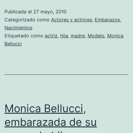
dio
Publicada el
27 mayo, 2010
a
Categorizado como
Actores y actrices
,
Embarazos
,
luz
Nacimientos
Etiquetado como
actriz
,
hija
,
madre
,
Modelo
,
Monica
a
Bellucci
su
hija
«Leonie»
Monica Bellucci,
embarazada de su