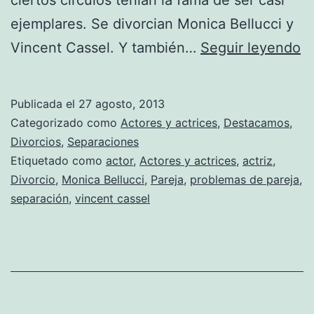
ejemplares. Se divorcian Monica Bellucci y
M
Vincent Cassel. Y también…
Seguir leyendo
Be
y
Publicada el
27 agosto, 2013
V
Categorizado como
Actores y actrices
,
Destacamos
,
C
Divorcios
,
Separaciones
Etiquetado como
actor
,
Actores y actrices
,
actriz
,
s
Divorcio
,
Monica Bellucci
,
Pareja
,
problemas de pareja
,
s
separación
,
vincent cassel