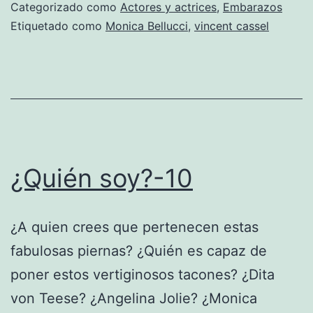
de
Categorizado como
Actores y actrices
,
Embarazos
su
Etiquetado como
Monica Bellucci
,
vincent cassel
segundo
hijo
¿Quién soy?-10
¿A quien crees que pertenecen estas
fabulosas piernas? ¿Quién es capaz de
poner estos vertiginosos tacones? ¿Dita
von Teese? ¿Angelina Jolie? ¿Monica