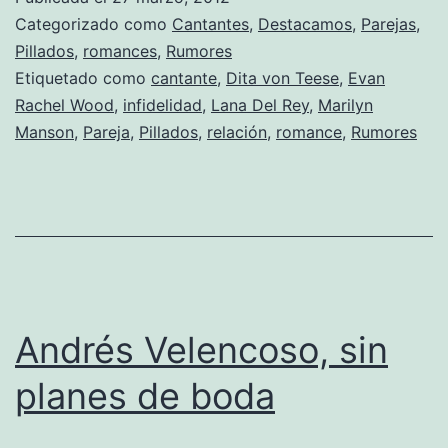
y
Categorizado como
Cantantes
,
Destacamos
,
Parejas
,
Marilyn
Pillados
,
romances
,
Rumores
Etiquetado como
cantante
,
Dita von Teese
,
Evan
Manson
Rachel Wood
,
infidelidad
,
Lana Del Rey
,
Marilyn
juntos?
Manson
,
Pareja
,
Pillados
,
relación
,
romance
,
Rumores
Andrés Velencoso, sin
planes de boda