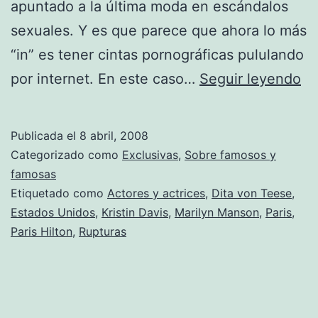
apuntado a la última moda en escándalos
sexuales. Y es que parece que ahora lo más
“in” es tener cintas pornográficas pululando
Di
por internet. En este caso…
Seguir leyendo
de
no
Publicada el
8 abril, 2008
Di
Categorizado como
Exclusivas
,
Sobre famosos y
de
famosas
Etiquetado como
Actores y actrices
,
Dita von Teese
,
dí
Estados Unidos
,
Kristin Davis
,
Marilyn Manson
,
Paris
,
Paris Hilton
,
Rupturas