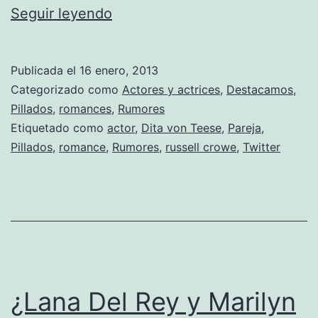
Russell
Seguir leyendo
Crowe
y
Publicada el
16 enero, 2013
Dita
Categorizado como
Actores y actrices
,
Destacamos
,
Von
Pillados
,
romances
,
Rumores
Etiquetado como
actor
,
Dita von Teese
,
Pareja
,
Teese
Pillados
,
romance
,
Rumores
,
russell crowe
,
Twitter
podrían
tener
un
romance
¿Lana Del Rey y Marilyn