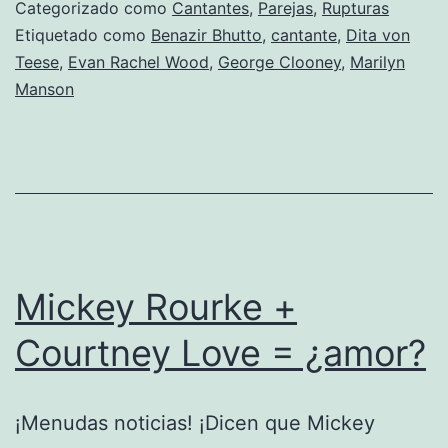
recuperar
Categorizado como
Cantantes
,
Parejas
,
Rupturas
a
Etiquetado como
Benazir Bhutto
,
cantante
,
Dita von
Teese
,
Evan Rachel Wood
,
George Clooney
,
Marilyn
Dita
Manson
Von
Teese.
Mickey Rourke +
Courtney Love = ¿amor?
¡Menudas noticias! ¡Dicen que Mickey