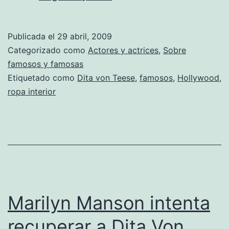
Von
Teese
Publicada el
29 abril, 2009
y
Categorizado como
Actores y actrices
,
Sobre
su
famosos y famosas
Etiquetado como
Dita von Teese
,
famosos
,
Hollywood
,
nueva
ropa interior
colección
de
ropa
interior.
Marilyn Manson intenta
recuperar a Dita Von