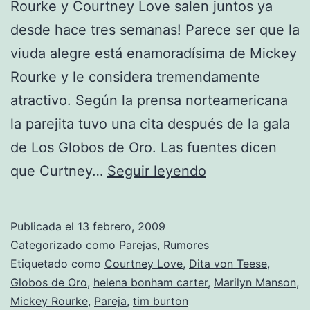
Rourke y Courtney Love salen juntos ya
desde hace tres semanas! Parece ser que la
viuda alegre está enamoradísima de Mickey
Rourke y le considera tremendamente
atractivo. Según la prensa norteamericana
la parejita tuvo una cita después de la gala
de Los Globos de Oro. Las fuentes dicen
Mickey
que Curtney…
Seguir leyendo
Rourke
+
Publicada el
13 febrero, 2009
Courtney
Categorizado como
Parejas
,
Rumores
Love
Etiquetado como
Courtney Love
,
Dita von Teese
,
Globos de Oro
,
helena bonham carter
,
Marilyn Manson
,
=
Mickey Rourke
,
Pareja
,
tim burton