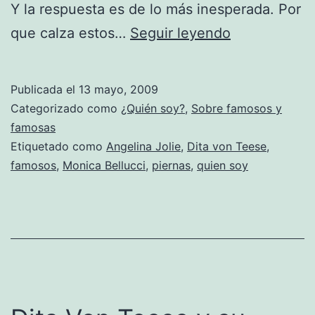
Y la respuesta es de lo más inesperada. Por
¿Quién
que calza estos…
Seguir leyendo
soy?
-10
Publicada el
13 mayo, 2009
Categorizado como
¿Quién soy?
,
Sobre famosos y
famosas
Etiquetado como
Angelina Jolie
,
Dita von Teese
,
famosos
,
Monica Bellucci
,
piernas
,
quien soy