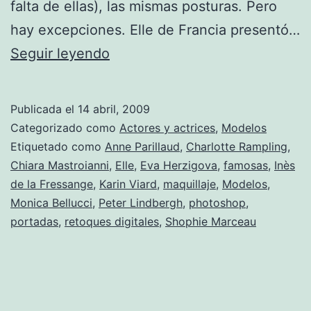
falta de ellas), las mismas posturas. Pero
hay excepciones. Elle de Francia presentó…
Famosas
Seguir leyendo
sin
maquillaje
Publicada el
14 abril, 2009
y
Categorizado como
Actores y actrices
,
Modelos
sin
Etiquetado como
Anne Parillaud
,
Charlotte Rampling
,
Chiara Mastroianni
,
Elle
,
Eva Herzigova
,
famosas
,
Inès
Photoshop.
de la Fressange
,
Karin Viard
,
maquillaje
,
Modelos
,
Monica Bellucci
,
Peter Lindbergh
,
photoshop
,
portadas
,
retoques digitales
,
Shophie Marceau