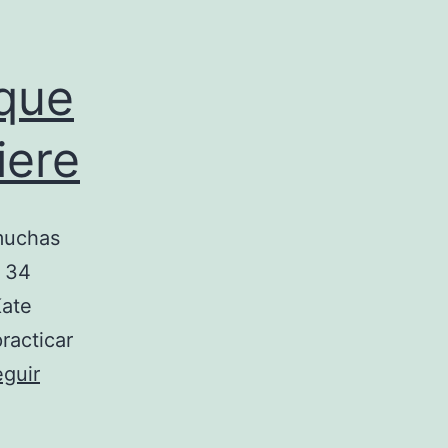
que
iere
 muchas
e 34
Kate
racticar
guir