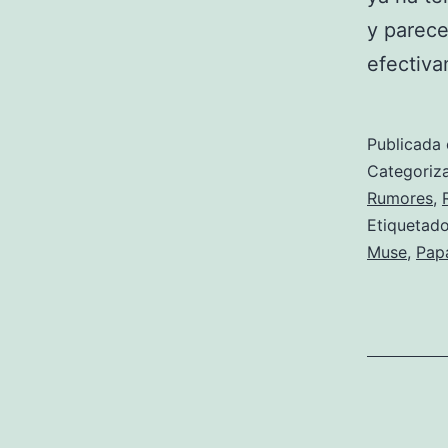
y parece
efectiva
Publicada 
Categori
Rumores
,
Etiqueta
Muse
,
Pap