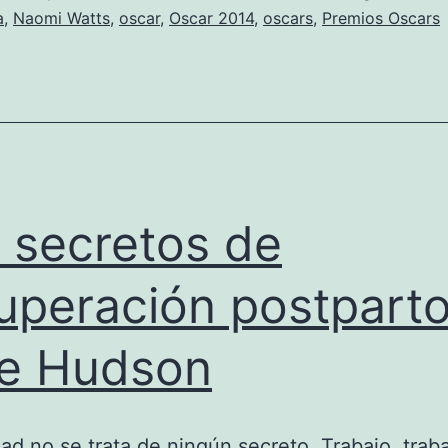
a
,
Naomi Watts
,
oscar
,
Oscar 2014
,
oscars
,
Premios Oscars
 secretos de
uperación postpart
e Hudson
dad no se trata de ningún secreto. Trabajo, trab