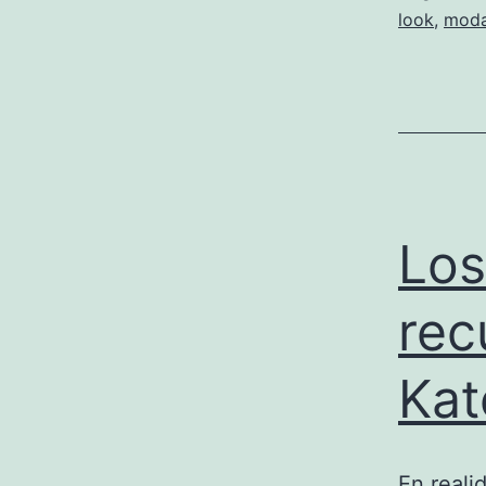
look
,
mod
Los
rec
Kat
En reali