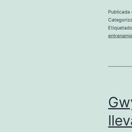
Publicada 
Categori
Etiqueta
entrenami
Gwy
lle