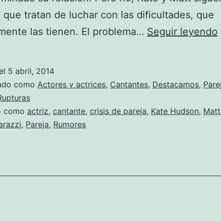
 que tratan de luchar con las dificultades, que
mente las tienen. El problema…
Seguir leyendo
el
5 abril, 2014
zado como
Actores y actrices
,
Cantantes
,
Destacamos
,
Pare
Rupturas
do como
actriz
,
cantante
,
crisis de pareja
,
Kate Hudson
,
Matt
arazzi
,
Pareja
,
Rumores