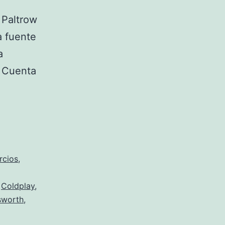
 Paltrow
a fuente
a
. Cuenta
rcios
,
,
Coldplay
,
sworth
,