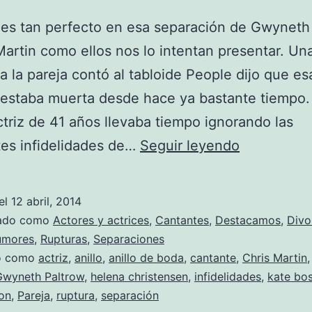
es tan perfecto en esa separación de Gwyneth
Martin como ellos nos lo intentan presentar. Un
a la pareja contó al tabloide People dijo que es
 estaba muerta desde hace ya bastante tiempo
ctriz de 41 años llevaba tiempo ignorando las
Gwyneth
es infidelidades de…
Seguir leyendo
Paltrow
sigue
el
12 abril, 2014
llevando
zado como
Actores y actrices
,
Cantantes
,
Destacamos
,
Divo
el
umores
,
Rupturas
,
Separaciones
do como
actriz
,
anillo
,
anillo de boda
,
cantante
,
Chris Martin
anillo
Gwyneth Paltrow
,
helena christensen
,
infidelidades
,
kate bo
de
on
,
Pareja
,
ruptura
,
separación
bodas