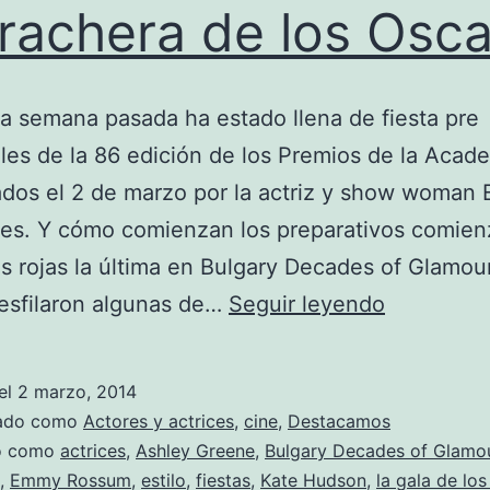
rachera de los Osca
a semana pasada ha estado llena de fiesta pre
les de la 86 edición de los Premios de la Acad
dos el 2 de marzo por la actriz y show woman E
es. Y cómo comienzan los preparativos comien
s rojas la última en Bulgary Decades of Glamour
Borracher
esfilaron algunas de…
Seguir leyendo
de
los
el
2 marzo, 2014
Oscar
zado como
Actores y actrices
,
cine
,
Destacamos
do como
actrices
,
Ashley Greene
,
Bulgary Decades of Glamo
,
Emmy Rossum
,
estilo
,
fiestas
,
Kate Hudson
,
la gala de lo