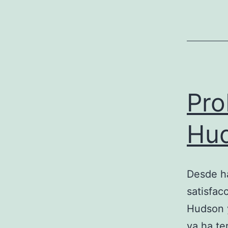
Pro
Hud
Desde ha
satisfac
Hudson y
ya ha te