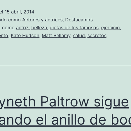
presume
el
15 abril, 2014
que
zado como
Actores y actrices
,
Destacamos
puede
do como
actriz
,
belleza
,
dietas de los famosos
,
ejercicio
,
ento
,
Kate Hudson
,
Matt Bellamy
,
salud
,
secretos
comer
lo
que
quiere
neth Paltrow sigue
vando el anillo de b