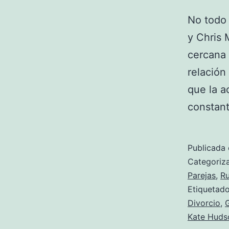
No todo 
y Chris 
cercana 
relación
que la a
constant
Publicada 
Categori
Parejas
,
R
Etiqueta
Divorcio
,
Kate Huds