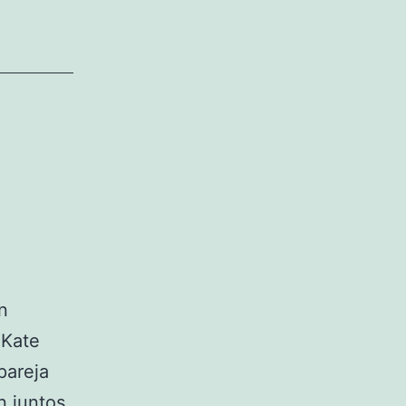
n
 Kate
pareja
n juntos