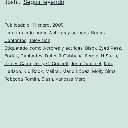
Josh
Josh…
Seguir leyendo
Duhamel
y
Publicada el
11 enero, 2009
Fergie
Categorizado como
Actores y actrices
,
Bodas
,
ya
Cantantes
,
Televisión
Etiquetado como
Actores y actrices
,
Black Eyed Peas
,
son
Bodas
,
Cantantes
,
Dolce & Gabbana
,
Fergie
,
H.Stern
,
marido
James Caan
,
Jerry O´Connell
,
Josh Duhamel
,
Kate
y
Hudson
,
Kid Rock
,
Malibú
,
Mario López
,
Molly Sims
,
Rebecca Romijn
,
Slash
,
Vanessa Marcil
mujer