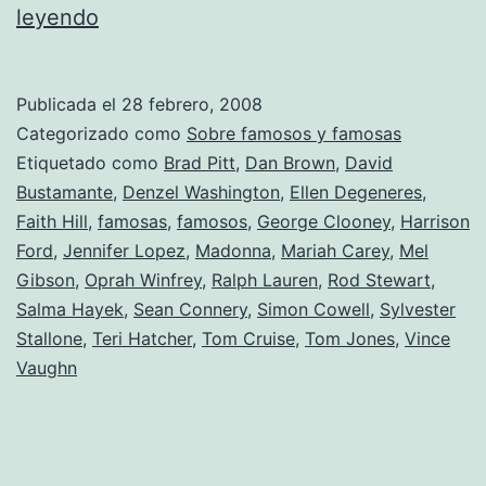
¿Qué
leyendo
hacían
antes
Publicada el
28 febrero, 2008
de
Categorizado como
Sobre famosos y famosas
ser
Etiquetado como
Brad Pitt
,
Dan Brown
,
David
Bustamante
,
Denzel Washington
,
Ellen Degeneres
,
famosos
Faith Hill
,
famosas
,
famosos
,
George Clooney
,
Harrison
y
Ford
,
Jennifer Lopez
,
Madonna
,
Mariah Carey
,
Mel
famosas?
Gibson
,
Oprah Winfrey
,
Ralph Lauren
,
Rod Stewart
,
Salma Hayek
,
Sean Connery
,
Simon Cowell
,
Sylvester
Stallone
,
Teri Hatcher
,
Tom Cruise
,
Tom Jones
,
Vince
Vaughn