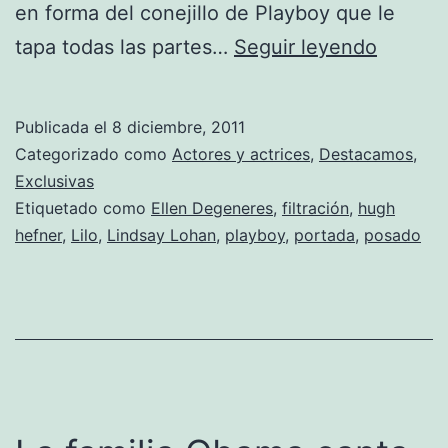
en forma del conejillo de Playboy que le
El
tapa todas las partes…
Seguir leyendo
posado
de
Publicada el
8 diciembre, 2011
Lindsay
Categorizado como
Actores y actrices
,
Destacamos
,
Lohan
Exclusivas
Etiquetado como
Ellen Degeneres
,
filtración
,
hugh
para
hefner
,
Lilo
,
Lindsay Lohan
,
playboy
,
portada
,
posado
‘Playbo
se
filtra
en
Interne