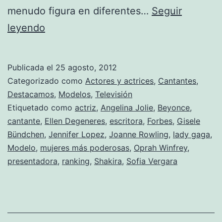
menudo figura en diferentes…
Seguir
Las
leyendo
mujeres
más
Publicada el
25 agosto, 2012
poderosas
Categorizado como
Actores y actrices
,
Cantantes
,
del
Destacamos
,
Modelos
,
Televisión
Etiquetado como
actriz
,
Angelina Jolie
,
Beyonce
,
2012
cantante
,
Ellen Degeneres
,
escritora
,
Forbes
,
Gisele
según
Bündchen
,
Jennifer Lopez
,
Joanne Rowling
,
lady gaga
,
‘Forbes’
Modelo
,
mujeres más poderosas
,
Oprah Winfrey
,
presentadora
,
ranking
,
Shakira
,
Sofia Vergara