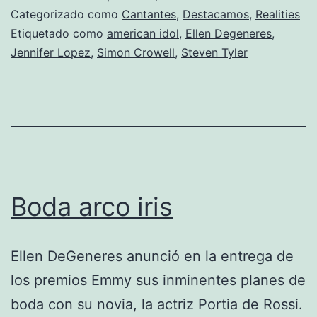
López
Categorizado como
Cantantes
,
Destacamos
,
Realities
juzgará
Etiquetado como
american idol
,
Ellen Degeneres
,
Jennifer Lopez
,
Simon Crowell
,
Steven Tyler
en
American
Idol
Boda arco iris
Ellen DeGeneres anunció en la entrega de
los premios Emmy sus inminentes planes de
boda con su novia, la actriz Portia de Rossi.