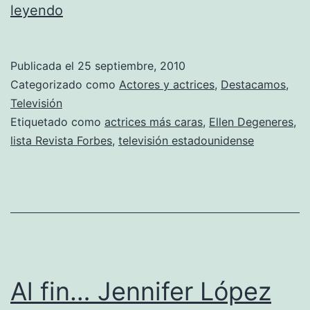
Ellen
leyendo
DeGeneres
es
Publicada el
25 septiembre, 2010
la
Categorizado como
Actores y actrices
,
Destacamos
,
presentadora
Televisión
Etiquetado como
actrices más caras
,
Ellen Degeneres
,
que
lista Revista Forbes
,
televisión estadounidense
más
dinero
gana,
según
Forbes
Al fin… Jennifer López