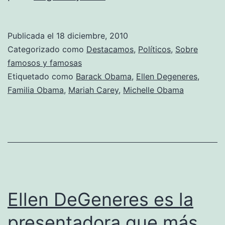
familia
Obama
Publicada el
18 diciembre, 2010
canta
Categorizado como
Destacamos
,
Políticos
,
Sobre
los
famosos y famosas
Etiquetado como
Barack Obama
,
Ellen Degeneres
,
villancicos
Familia Obama
,
Mariah Carey
,
Michelle Obama
junto
a
Ellen
DeGeneres
Ellen DeGeneres es la
presentadora que más