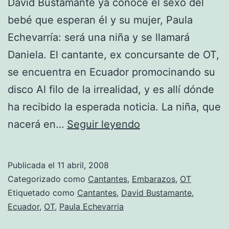
David Bustamante ya conoce el sexo del
bebé que esperan él y su mujer, Paula
Echevarría: será una niña y se llamará
Daniela. El cantante, ex concursante de OT,
se encuentra en Ecuador promocinando su
disco Al filo de la irrealidad, y es allí dónde
ha recibido la esperada noticia. La niña, que
David
nacerá en…
Seguir leyendo
Bustamante
será
Publicada el
11 abril, 2008
papá
Categorizado como
Cantantes
,
Embarazos
,
OT
de
Etiquetado como
Cantantes
,
David Bustamante
,
Ecuador
,
OT
,
Paula Echevarria
una
niña