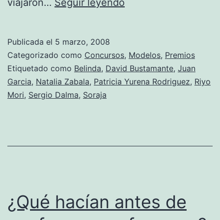
Las
viajaron…
Seguir leyendo
mejores
fotos
Publicada el
5 marzo, 2008
de
Categorizado como
Concursos
,
Modelos
,
Premios
Miss
Etiquetado como
Belinda
,
David Bustamante
,
Juan
Garcia
,
Natalia Zabala
,
Patricia Yurena Rodriguez
,
Riyo
España
Mori
,
Sergio Dalma
,
Soraja
¿Qué hacían antes de