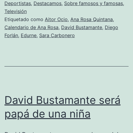
tradicional
Deportistas
,
Destacamos
,
Sobre famosos y famosas
,
Televisión
calendario,
Etiquetado como
Aitor Ocio
,
Ana Rosa Quintana
,
“Superhéroes”
Calendario de Ana Rosa
,
David Bustamante
,
Diego
Forlán
,
Edurne
,
Sara Carbonero
David Bustamante será
papá de una niña