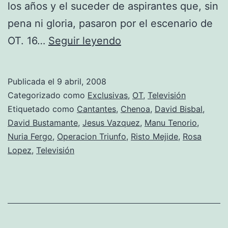
los años y el suceder de aspirantes que, sin
pena ni gloria, pasaron por el escenario de
Triunfitos
OT. 16…
Seguir leyendo
2008
(episodio
Publicada el
9 abril, 2008
I)
Categorizado como
Exclusivas
,
OT
,
Televisión
Etiquetado como
Cantantes
,
Chenoa
,
David Bisbal
,
David Bustamante
,
Jesus Vazquez
,
Manu Tenorio
,
Nuria Fergo
,
Operacion Triunfo
,
Risto Mejide
,
Rosa
Lopez
,
Televisión