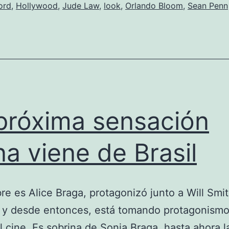
ord
,
Hollywood
,
Jude Law
,
look
,
Orlando Bloom
,
Sean Penn
próxima sensación
ina viene de Brasil
e es Alice Braga, protagonizó junto a Will Smit
 y desde entonces, está tomando protagonismo
 cine. Es sobrina de Sonia Braga, hasta ahora la