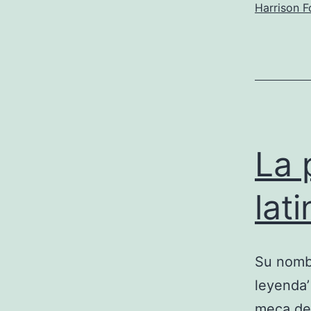
Harrison F
La 
lat
Su nombr
leyenda’
meca del