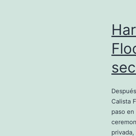
Har
Flo
sec
Después 
Calista 
paso en 
ceremoni
privada,