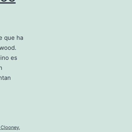
ce que ha
ywood.
ino es
n
ntan
 Clooney
,