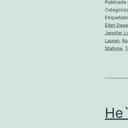
Publicada 
Categori
Etiqueta
Ellen Deg
Jennifer L
Lauren
,
Ro
Stallone
,
T
He`