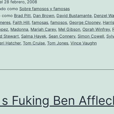
el
28 febrero, 2008
de
zado como
Sobre famosos y famosas
ser
do como
Brad Pitt
,
Dan Brown
,
David Bustamante
,
Denzel Wa
eneres
,
Faith Hill
,
famosas
,
famosos
,
George Clooney
,
Harri
famosos
opez
,
Madonna
,
Mariah Carey
,
Mel Gibson
,
Oprah Winfrey
,
y
d Stewart
,
Salma Hayek
,
Sean Connery
,
Simon Cowell
,
Syl
famosas?
eri Hatcher
,
Tom Cruise
,
Tom Jones
,
Vince Vaughn
s Fuking Ben Afflec