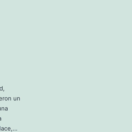
d,
ieron un
una
a
lace,…