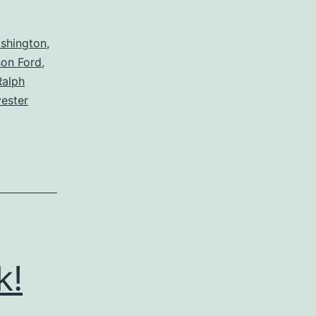
shington
,
son Ford
,
Ralph
vester
k!