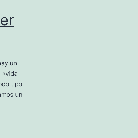
er
hay un
 «vida
odo tipo
gamos un