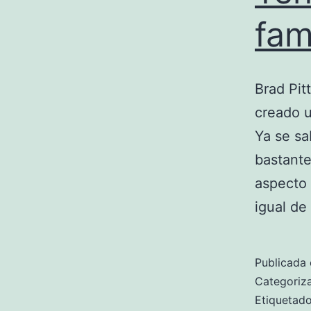
fam
Brad Pit
creado u
Ya se sa
bastante
aspecto 
igual de
Publicada 
Categori
Etiqueta