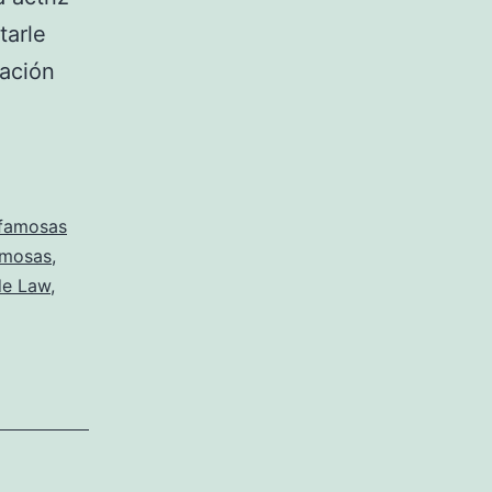
tarle
sación
 famosas
amosas
,
de Law
,