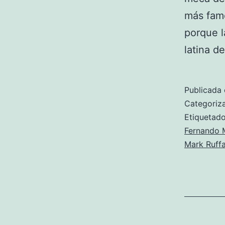
más famo
porque l
latina 
Publicada 
Categori
Etiqueta
Fernando M
Mark Ruffa