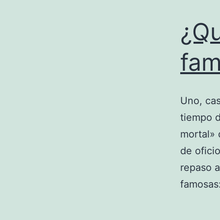
¿Qu
fam
Uno, cas
tiempo d
mortal» 
de ofic
repaso a
famosa