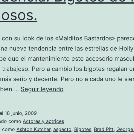
osos.
t con su look de los «Malditos Bastardos» pare
na nueva tendencia entre las estrellas de Holl
be que el mantenimiento este accesorio mascul
 trabajoso. Pero a cambio los bigotes regalan u
más serio y decente. Pero no a cada uno le sie
Tendencia:
 bien.…
Seguir leyendo
Bigotes
de
el
18 junio, 2009
los
zado como
Actores y actrices
famosos.
do como
Ashton Kutcher
,
aspecto
,
Bigotes
,
Brad Pitt
,
George