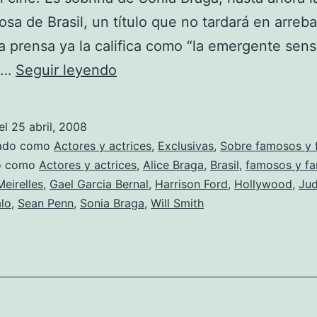
sa de Brasil, un título que no tardará en arreba
a prensa ya la califica como “la emergente sen
La
de…
Seguir leyendo
próxima
sensación
el
25 abril, 2008
latina
zado como
Actores y actrices
,
Exclusivas
,
Sobre famosos y
viene
do como
Actores y actrices
,
Alice Braga
,
Brasil
,
famosos y f
eirelles
,
Gael Garcia Bernal
,
Harrison Ford
,
Hollywood
,
Ju
de
lo
,
Sean Penn
,
Sonia Braga
,
Will Smith
Brasil