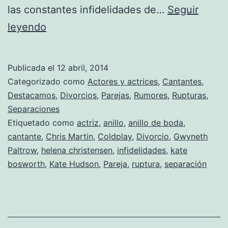
las constantes infidelidades de…
Seguir
Gwyneth
leyendo
Paltrow
sigue
Publicada el
12 abril, 2014
llevando
Categorizado como
Actores y actrices
,
Cantantes
,
el
Destacamos
,
Divorcios
,
Parejas
,
Rumores
,
Rupturas
,
Separaciones
anillo
Etiquetado como
actriz
,
anillo
,
anillo de boda
,
de
cantante
,
Chris Martin
,
Coldplay
,
Divorcio
,
Gwyneth
bodas
Paltrow
,
helena christensen
,
infidelidades
,
kate
bosworth
,
Kate Hudson
,
Pareja
,
ruptura
,
separación