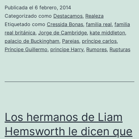
Harry
Publicada el
6 febrero, 2014
es
Categorizado como
Destacamos
,
Realeza
obligado
Etiquetado como
Cressida Bonas
,
familia real
,
familia
real británica
,
Jorge de Cambridge
,
kate middleton
,
a
palacio de Buckingham
,
Parejas
,
príncipe carlos
,
romper
Príncipe Guillermo
,
principe Harry
,
Rumores
,
Rupturas
con
Cressida
Bonas
Los hermanos de Liam
Hemsworth le dicen que