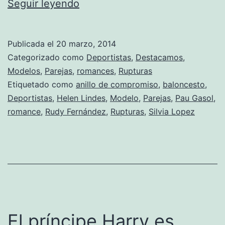
De
Seguir leyendo
jugadores
de
Publicada el
20 marzo, 2014
basket
Categorizado como
Deportistas
,
Destacamos
,
y
Modelos
,
Parejas
,
romances
,
Rupturas
Etiquetado como
anillo de compromiso
,
baloncesto
,
novias
Deportistas
,
Helen Lindes
,
Modelo
,
Parejas
,
Pau Gasol
,
romance
,
Rudy Fernández
,
Rupturas
,
Silvia Lopez
El príncipe Harry es