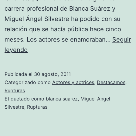
carrera profesional de Blanca Suárez y
Miguel Ángel Silvestre ha podido con su
relación que se hacía pública hace cinco
meses. Los actores se enamoraban…
Seguir
Blanca
leyendo
Suárez
y
Publicada el
30 agosto, 2011
Miguel
Categorizado como
Actores y actrices
,
Destacamos
,
Ángel
Rupturas
Etiquetado como
blanca suarez
,
Miguel Angel
Silvestre
Silvestre
,
Rupturas
ya
no
son