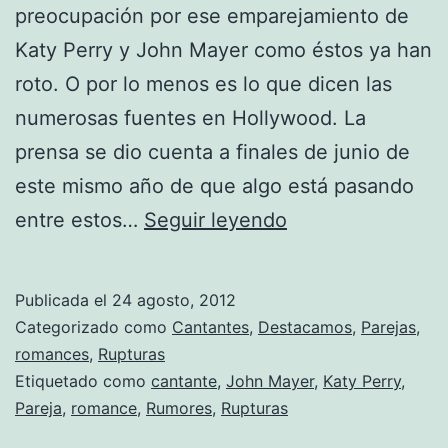
preocupación por ese emparejamiento de
Katy Perry y John Mayer como éstos ya han
roto. O por lo menos es lo que dicen las
numerosas fuentes en Hollywood. La
prensa se dio cuenta a finales de junio de
este mismo año de que algo está pasando
Katy
entre estos…
Seguir leyendo
Perry
y
Publicada el
24 agosto, 2012
John
Categorizado como
Cantantes
,
Destacamos
,
Parejas
,
Mayer
romances
,
Rupturas
Etiquetado como
cantante
,
John Mayer
,
Katy Perry
,
ya
Pareja
,
romance
,
Rumores
,
Rupturas
no