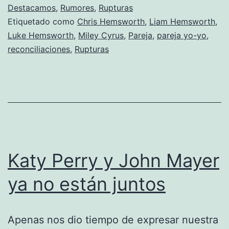
Hemsworth
Destacamos
,
Rumores
,
Rupturas
Etiquetado como
Chris Hemsworth
,
Liam Hemsworth
,
le
Luke Hemsworth
,
Miley Cyrus
,
Pareja
,
pareja yo-yo
,
dicen
reconciliaciones
,
Rupturas
que
deje
a
Miley
Katy Perry y John Mayer
ya no están juntos
Apenas nos dio tiempo de expresar nuestra