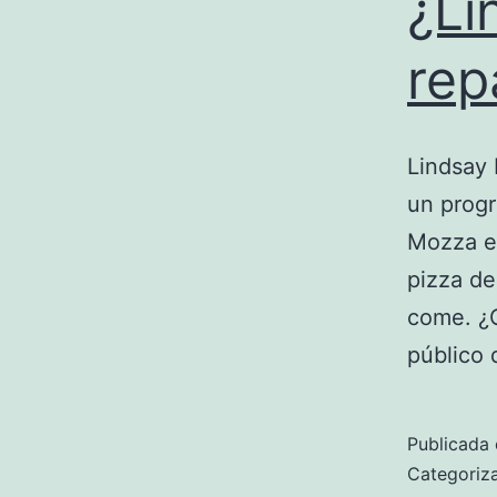
¿Li
rep
Lindsay
un progr
Mozza e
pizza d
come. ¿O
público
Publicada 
Categori