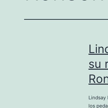
Lin
su 
Ro
Lindsay 
los peda