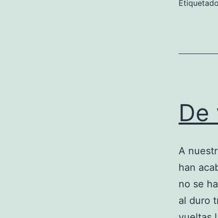
Etiqueta
De 
A nuestr
han acab
no se ha
al duro 
vueltas 