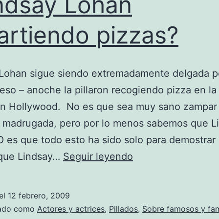
ndsay Lohan
artiendo pizzas?
 Lohan sigue siendo extremadamente delgada p
eso – anoche la pillaron recogiendo pizza en la 
n Hollywood. No es que sea muy sano zampar
e madrugada, pero por lo menos sabemos que L
 es que todo esto ha sido solo para demostrar 
¿Lindsay
 que Lindsay…
Seguir leyendo
Lohan
repartiendo
el
12 febrero, 2009
pizzas?
zado como
Actores y actrices
,
Pillados
,
Sobre famosos y fa