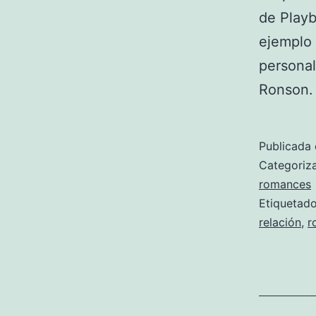
de Playb
ejemplo 
personal
Ronson.
Publicada 
Categori
romances
Etiqueta
relación
,
r