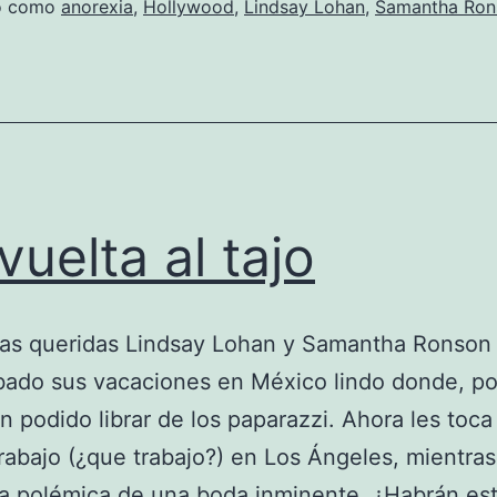
do como
anorexia
,
Hollywood
,
Lindsay Lohan
,
Samantha Ron
vuelta al tajo
as queridas Lindsay Lohan y Samantha Ronson 
ado sus vacaciones en México lindo donde, por
n podido librar de los paparazzi. Ahora les toca
trabajo (¿que trabajo?) en Los Ángeles, mientras
la polémica de una boda inminente. ¿Habrán es