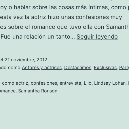
oy o hablar sobre las cosas más íntimas, como 
esta vez la actriz hizo unas confesiones muy
es sobre el romance que tuvo ella con Samant
Lin
 Fue una relación un tanto…
Seguir leyendo
Loh
hab
el
21 noviembre, 2012
sob
zado como
Actores y actrices
,
Destacamos
,
Exclusivas
,
Pare
su
do como
actriz
,
confesiones
,
entrevista
,
Lilo
,
Lindsay Lohan
,
rom
omance
,
Samantha Ronson
con
Sam
Ron