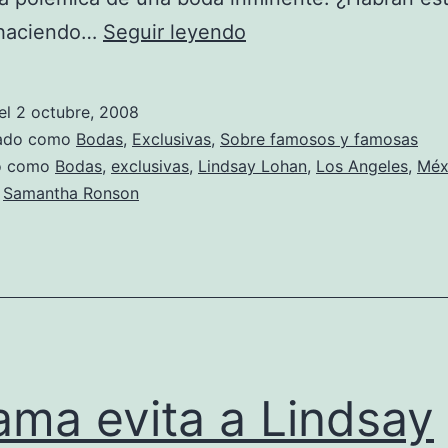
De
haciendo…
Seguir leyendo
vuelta
al
el
2 octubre, 2008
tajo
zado como
Bodas
,
Exclusivas
,
Sobre famosos y famosas
do como
Bodas
,
exclusivas
,
Lindsay Lohan
,
Los Angeles
,
Méx
,
Samantha Ronson
ma evita a Lindsay