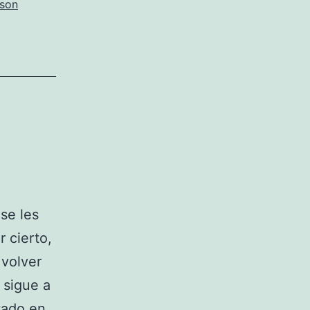
son
se les
 cierto,
 volver
 sigue a
tado en