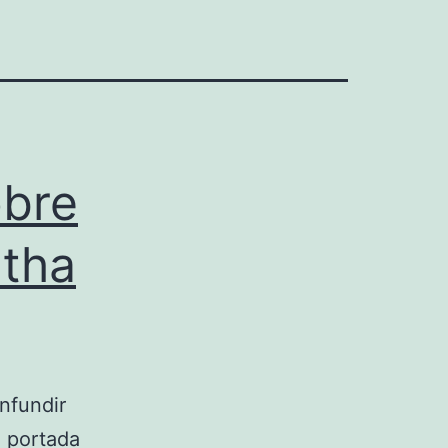
obre
tha
nfundir
a portada