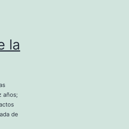
e la
as
z años;
actos
rada de