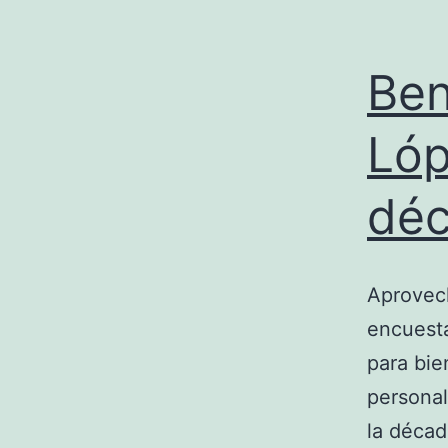
Ben
Lóp
dé
Aprovech
encuesta
para bie
personal
la décad