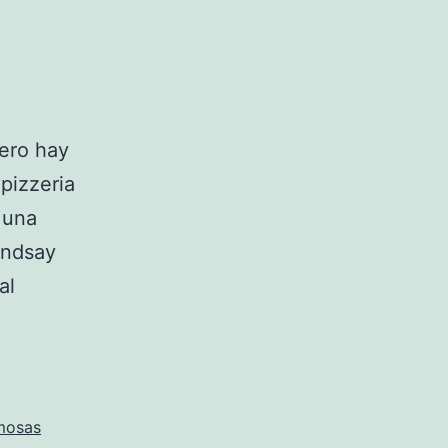
ero hay
pizzeria
 una
indsay
al
mosas