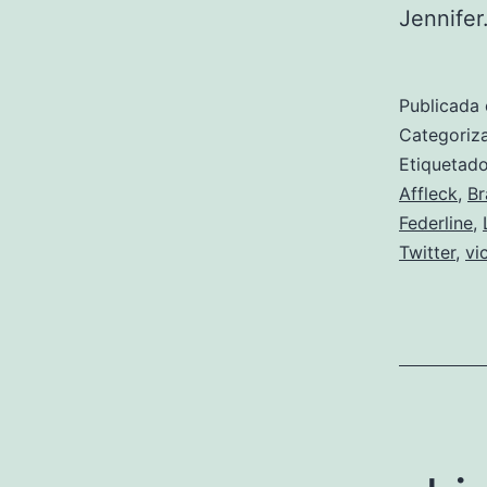
Jennife
Publicada 
Categori
Etiqueta
Affleck
,
Br
Federline
,
Twitter
,
vi