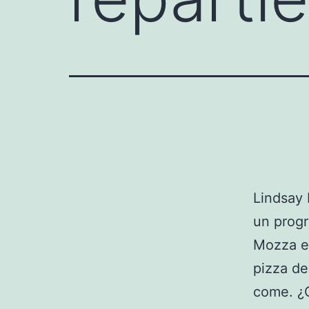
Lindsay
un progr
Mozza e
pizza d
come. ¿O