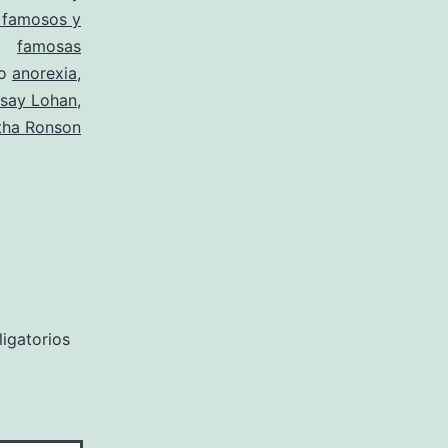
 famosos y
famosas
mo
anorexia
,
dsay Lohan
,
ha Ronson
igatorios