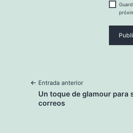
Guard
próxi
Navegación
Entrada anterior
Un toque de glamour para s
de
correos
entradas