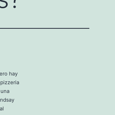
ero hay
pizzeria
 una
indsay
al