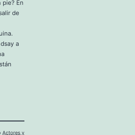
 pie? En
alir de
quina.
ndsay a
na
stán
o
Actores y