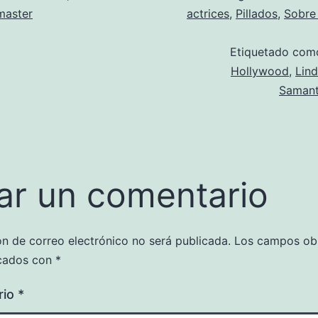
aster
actrices
,
Pillados
,
Sobre
Etiquetado co
Hollywood
,
Lin
Samant
ar un comentario
ón de correo electrónico no será publicada.
Los campos obl
cados con
*
rio
*