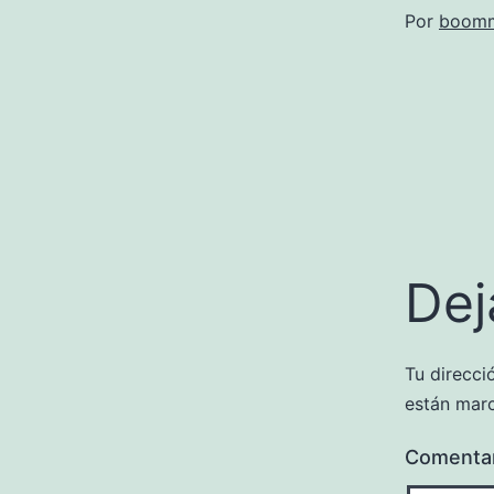
Por
boomm
Dej
Tu direcci
están mar
Comenta