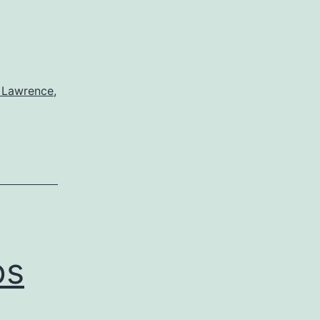
r Lawrence
,
os