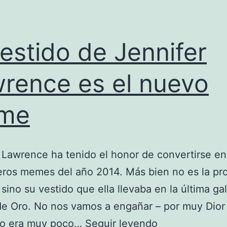
vestido de Jennifer
rence es el nuevo
me
 Lawrence ha tenido el honor de convertirse e
eros memes del año 2014. Más bien no es la pr
 sino su vestido que ella llevaba en la última ga
e Oro. No nos vamos a engañar – por muy Dior
El
ido era muy poco…
Seguir leyendo