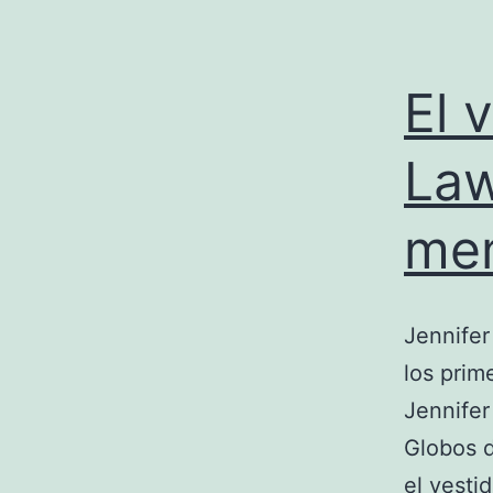
El 
Law
me
Jennifer
los prim
Jennifer
Globos d
el vest