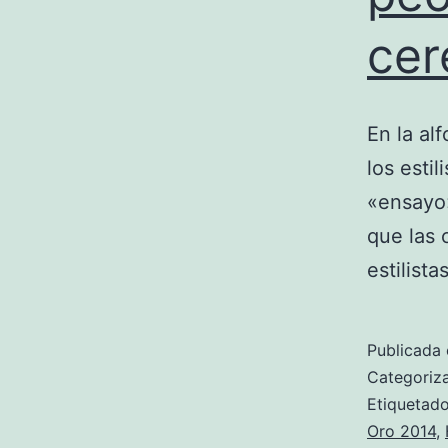
cer
En la al
los esti
«ensayo»
que las 
estilist
Publicada 
Categori
Etiqueta
Oro 2014
,