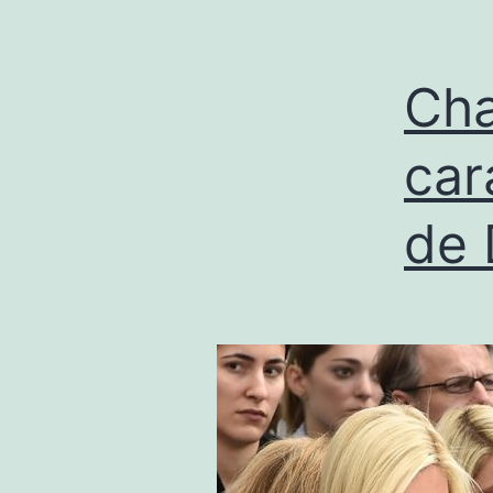
Cha
car
de 