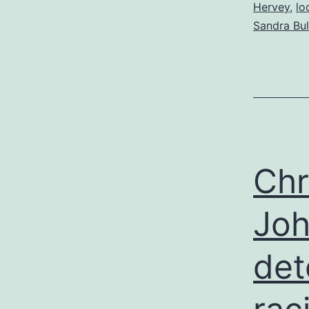
Hervey
,
lo
Sandra Bul
Chr
Joh
det