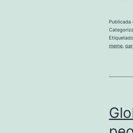
Publicada 
Categori
Etiqueta
meme
,
par
Glo
peo