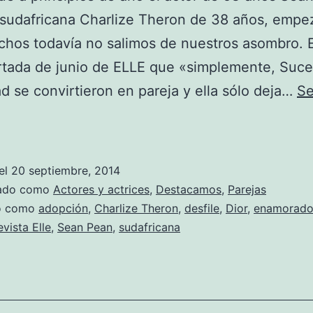
z sudafricana Charlize Theron de 38 años, empe
uchos todavía no salimos de nuestros asombro. E
rtada de junio de ELLE que «simplemente, Suc
ad se convirtieron en pareja y ella sólo deja…
Se
Charlize
Theron,
de
el
20 septiembre, 2014
carantoñas
zado como
Actores y actrices
,
Destacamos
,
Parejas
en
do como
adopción
,
Charlize Theron
,
desfile
,
Dior
,
enamorado
evista Elle
,
Sean Pean
,
sudafricana
el
desfile
de
Dior