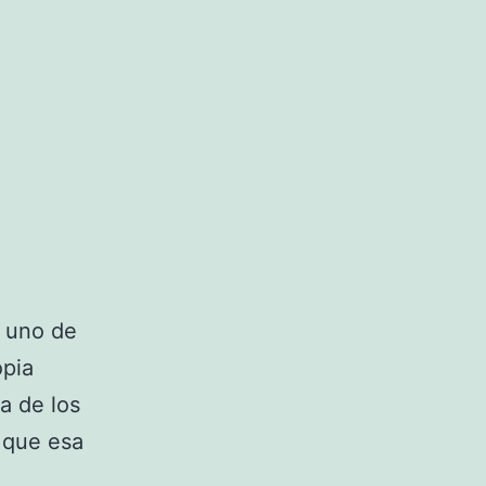
n uno de
opia
la de los
 que esa