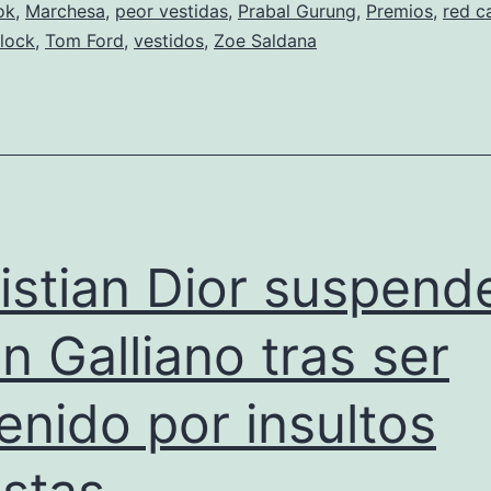
ok
,
Marchesa
,
peor vestidas
,
Prabal Gurung
,
Premios
,
red c
lock
,
Tom Ford
,
vestidos
,
Zoe Saldana
istian Dior suspend
n Galliano tras ser
enido por insultos