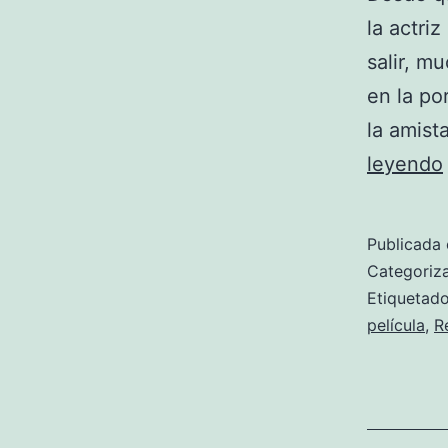
la actri
salir, m
en la po
la amist
leyendo
Publicada 
Categori
Etiqueta
película
,
R