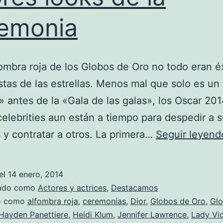
emonia
fombra roja de los Globos de Oro no todo eran é
listas de las estrellas. Menos mal que solo es un
 antes de la «Gala de las galas», los Oscar 201
celebrities aun están a tiempo para despedir a 
as y contratar a otros. La primera…
Seguir leyend
el
14 enero, 2014
zado como
Actores y actrices
,
Destacamos
do como
alfombra roja
,
ceremonias
,
Dior
,
Globos de Oro
,
Glo
Hayden Panettiere
,
Heidi Klum
,
Jennifer Lawrence
,
Lady Vic