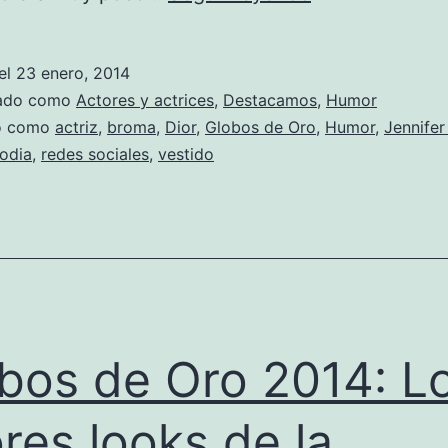
vestido
de
el
23 enero, 2014
Jennifer
zado como
Actores y actrices
,
Destacamos
,
Humor
Lawrence
do como
actriz
,
broma
,
Dior
,
Globos de Oro
,
Humor
,
Jennife
odia
,
redes sociales
,
vestido
es
el
nuevo
meme
bos de Oro 2014: L
res looks de la