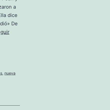
zaron a
lla dice
edió» De
guir
s
,
nueva