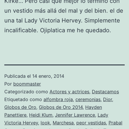
Kirke… Pero casi que mejor lo termino con
un vestido más allá del mal y del bien. el de
una tal Lady Victoria Hervey. Simplemente
incalificable. Ojiplatica me he quedado.
Publicada el
14 enero, 2014
Por
boommaster
Categorizado como
Actores y actrices
,
Destacamos
Etiquetado como
alfombra roja
,
ceremonias
,
Dior
,
Globos de Oro
,
Globos de Oro 2014
,
Hayden
Panettiere
,
Heidi Klum
,
Jennifer Lawrence
,
Lady
Victoria Hervey
,
look
,
Marchesa
,
peor vestidas
,
Prabal