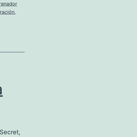
renador
ración
,
as
a
 Secret,