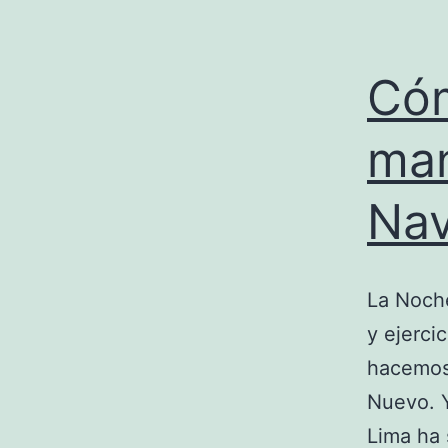
Cóm
man
Nav
La Noch
y ejerci
hacemos 
Nuevo. Y
Lima ha 