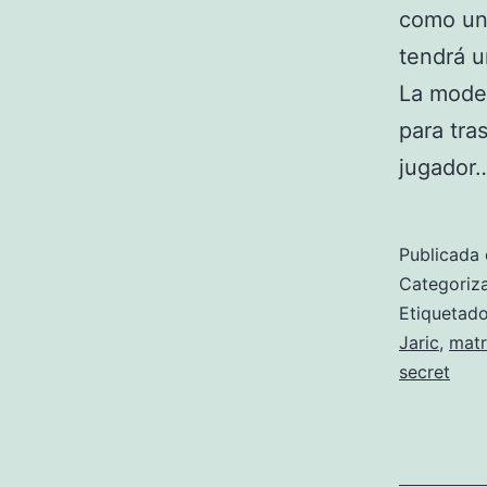
como uno
tendrá u
La model
para tra
jugador
Publicada 
Categori
Etiqueta
Jaric
,
matr
secret