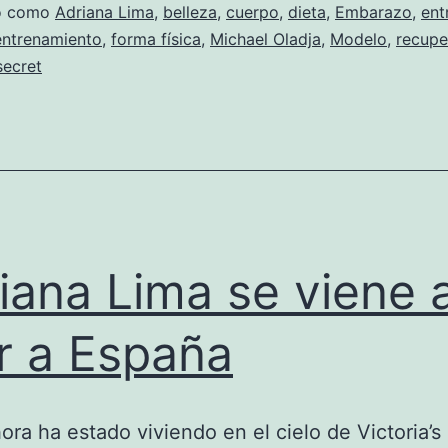
la
do como
Adriana Lima
,
belleza
,
cuerpo
,
dieta
,
Embarazo
,
ent
entrenamiento
,
forma física
,
Michael Oladja
,
Modelo
,
recupe
forma
secret
en
cinco
seman
iana Lima se viene 
ir a España
ora ha estado viviendo en el cielo de Victoria’s