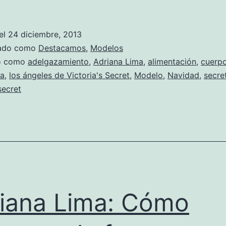
el
24 diciembre, 2013
zado como
Destacamos
,
Modelos
do como
adelgazamiento
,
Adriana Lima
,
alimentación
,
cuerp
ca
,
los ángeles de Victoria's Secret
,
Modelo
,
Navidad
,
secre
secret
iana Lima: Cómo