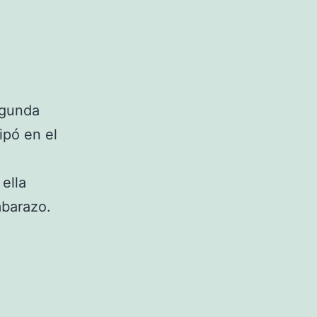
egunda
ipó en el
ella
mbarazo.
a
rar