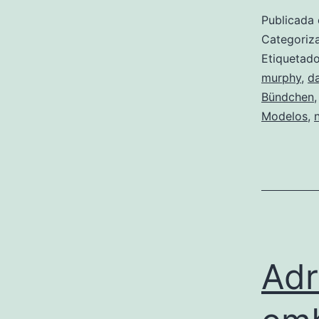
Publicada 
Categori
Etiqueta
murphy
,
d
Bündchen
Modelos
,
Adr