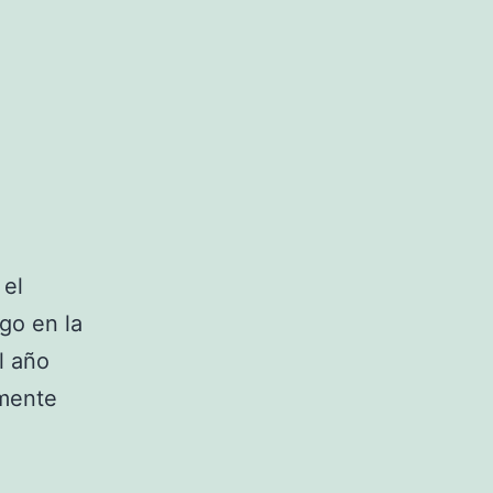
 el
go en la
l año
amente