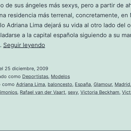
 de sus ángeles más sexys, pero a partir de a
na residencia más terrenal, concretamente, en 
o Adriana Lima dejará su vida al otro lado del 
sladarse a la capital española siguiendo a su mar
Adriana
…
Seguir leyendo
Lima
se
el
25 diciembre, 2009
viene
zado como
Deportistas
,
Modelos
a
do como
Adriana Lima
,
baloncesto
,
España
,
Glamour
,
Madrid
imonios
,
Rafael van der Vaart
,
sexy
,
Victoria Beckham
,
Vict
vivir
a
España