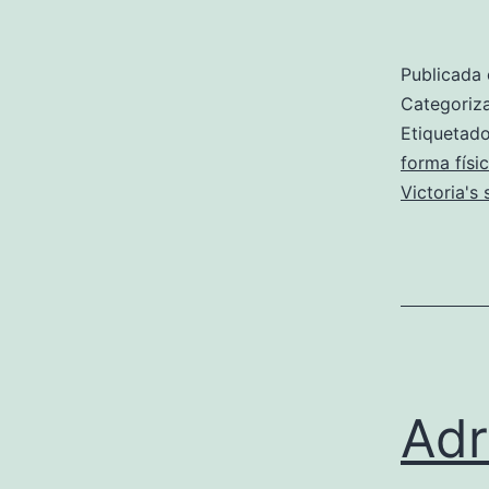
Publicada 
Categori
Etiqueta
forma físi
Victoria's 
Adr