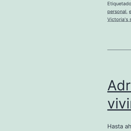
Etiqueta
personal
,
Victoria's 
Adr
viv
Hasta ah