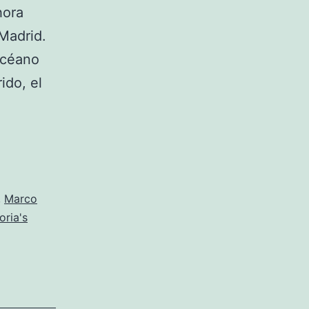
hora
Madrid.
océano
ido, el
,
Marco
oria's