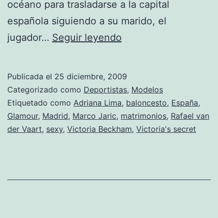
océano para trasladarse a la capital
española siguiendo a su marido, el
Adriana
jugador…
Seguir leyendo
Lima
se
Publicada el
25 diciembre, 2009
viene
Categorizado como
Deportistas
,
Modelos
a
Etiquetado como
Adriana Lima
,
baloncesto
,
España
,
Glamour
,
Madrid
,
Marco Jaric
,
matrimonios
,
Rafael van
vivir
der Vaart
,
sexy
,
Victoria Beckham
,
Victoria's secret
a
España