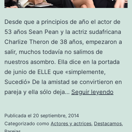
Desde que a principios de año el actor de
53 años Sean Pean y la actriz sudafricana
Charlize Theron de 38 años, empezaron a
salir, muchos todavía no salimos de
nuestros asombro. Ella dice en la portada
de junio de ELLE que «simplemente,
Sucedió» De la amistad se convirtieron en
Charli
pareja y ella sólo deja…
Seguir leyendo
Theron
de
Publicada el
20 septiembre, 2014
carant
Categorizado como
Actores y actrices
,
Destacamos
,
en
Parejas