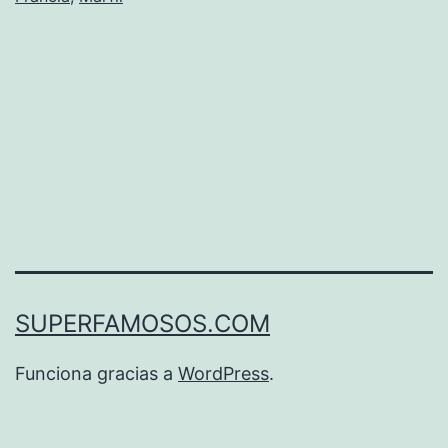
otras
Primeras
Damas
SUPERFAMOSOS.COM
Funciona gracias a
WordPress
.