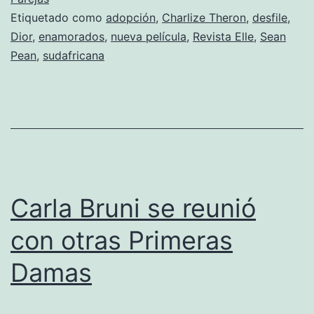
Etiquetado como
adopción
,
Charlize Theron
,
desfile
,
el
Dior
,
enamorados
,
nueva película
,
Revista Elle
,
Sean
desfile
Pean
,
sudafricana
de
Dior
Carla Bruni se reunió
con otras Primeras
Damas