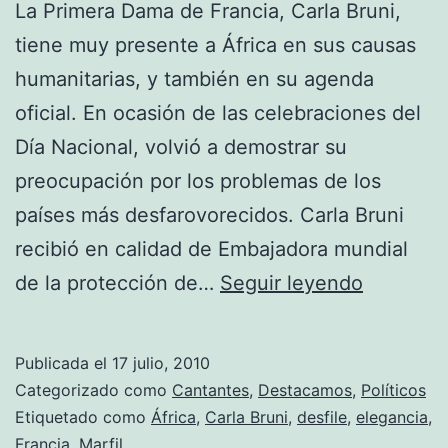
La Primera Dama de Francia, Carla Bruni,
tiene muy presente a África en sus causas
humanitarias, y también en su agenda
oficial. En ocasión de las celebraciones del
Día Nacional, volvió a demostrar su
preocupación por los problemas de los
países más desfarovorecidos. Carla Bruni
recibió en calidad de Embajadora mundial
Carla
de la protección de…
Seguir leyendo
Bruni
se
Publicada el
17 julio, 2010
reunió
Categorizado como
Cantantes
,
Destacamos
,
Políticos
con
Etiquetado como
África
,
Carla Bruni
,
desfile
,
elegancia
,
Francia
,
Marfil