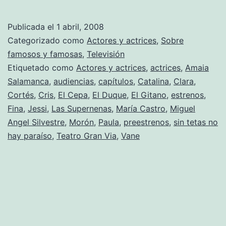
de
«Sin
Publicada el
1 abril, 2008
tetas
Categorizado como
Actores y actrices
,
Sobre
no
famosos y famosas
,
Televisión
Etiquetado como
Actores y actrices
,
actrices
,
Amaia
hay
Salamanca
,
audiencias
,
capítulos
,
Catalina
,
Clara
,
paraíso»
Cortés
,
Cris
,
El Cepa
,
El Duque
,
El Gitano
,
estrenos
,
Fina
,
Jessi
,
Las Supernenas
,
María Castro
,
Miguel
Angel Silvestre
,
Morón
,
Paula
,
preestrenos
,
sin tetas no
hay paraíso
,
Teatro Gran Via
,
Vane