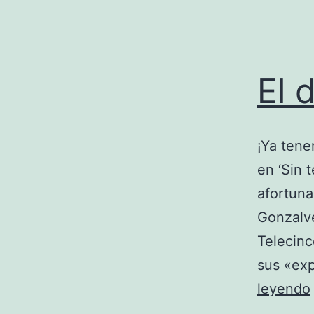
El 
¡Ya tene
en ‘Sin 
afortuna
Gonzalve
Telecinc
sus «ex
leyendo