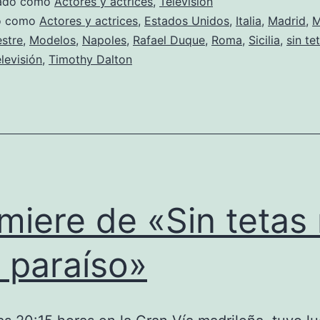
zado como
Actores y actrices
,
Televisión
do como
Actores y actrices
,
Estados Unidos
,
Italia
,
Madrid
,
M
estre
,
Modelos
,
Napoles
,
Rafael Duque
,
Roma
,
Sicilia
,
sin te
levisión
,
Timothy Dalton
miere de «Sin tetas
 paraíso»