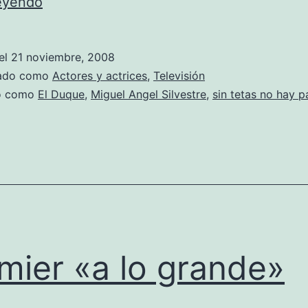
Duquesito
leyendo
«life
style»
el
21 noviembre, 2008
zado como
Actores y actrices
,
Televisión
do como
El Duque
,
Miguel Angel Silvestre
,
sin tetas no hay p
mier «a lo grande»