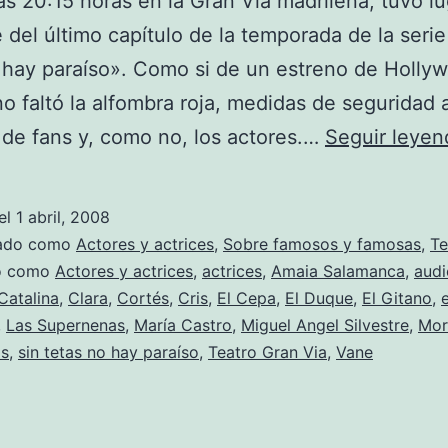
las 20:15 horas en la Gran Vía madrileña, tuvo lu
 del último capítulo de la temporada de la serie
 hay paraíso». Como si de un estreno de Holly
 no faltó la alfombra roja, medidas de seguridad 
 de fans y, como no, los actores.…
Seguir leyen
el
1 abril, 2008
zado como
Actores y actrices
,
Sobre famosos y famosas
,
Te
do como
Actores y actrices
,
actrices
,
Amaia Salamanca
,
audi
Catalina
,
Clara
,
Cortés
,
Cris
,
El Cepa
,
El Duque
,
El Gitano
,
,
Las Supernenas
,
María Castro
,
Miguel Angel Silvestre
,
Mor
os
,
sin tetas no hay paraíso
,
Teatro Gran Via
,
Vane