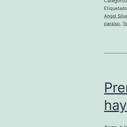
Categori
Etiqueta
Angel Silv
paraíso
,
Te
Pre
hay