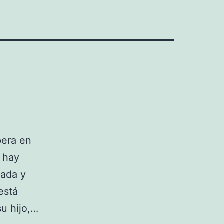
pera en
o hay
rada y
está
u hijo,…