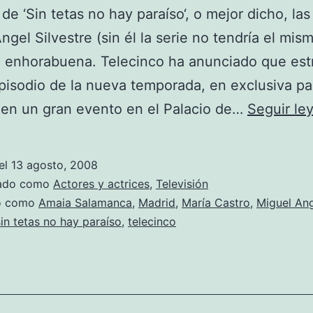
 de ‘Sin tetas no hay paraíso‘, o mejor dicho, las
ngel Silvestre (sin él la serie no tendría el mis
 enhorabuena. Telecinco ha anunciado que est
pisodio de la nueva temporada, en exclusiva pa
 en un gran evento en el Palacio de…
Seguir le
el
13 agosto, 2008
zado como
Actores y actrices
,
Televisión
do como
Amaia Salamanca
,
Madrid
,
María Castro
,
Miguel An
sin tetas no hay paraíso
,
telecinco