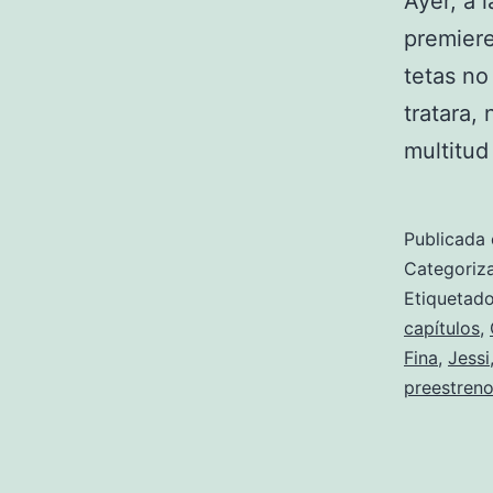
Ayer, a 
premiere
tetas no
tratara,
multitud
Publicada 
Categori
Etiqueta
capítulos
,
Fina
,
Jessi
preestren