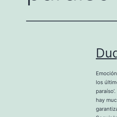
Duq
Emoción,
los últi
paraíso’
hay much
garantiz