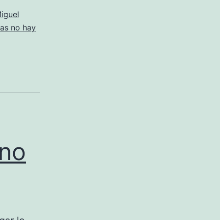
iguel
tas no hay
 no