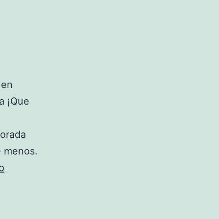
 en
ra ¡Que
porada
e menos.
El
o
duque
enamora