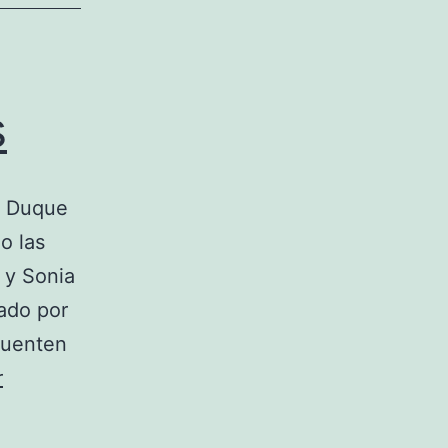
s
o Duque
o las
a y Sonia
ado por
cuenten
r