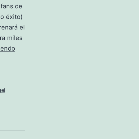
 fans de
mo éxito)
renará el
ra miles
Premier
yendo
«a
lo
grande»
gel