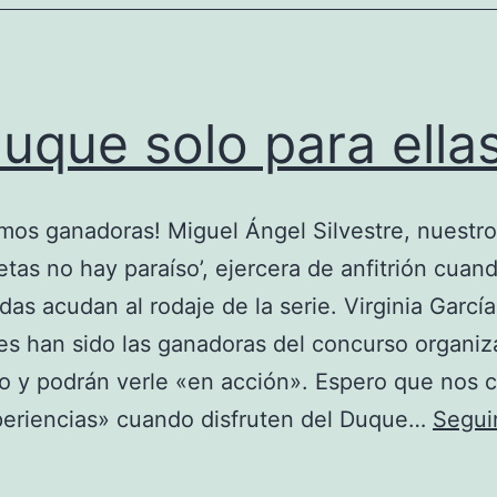
duque solo para ella
mos ganadoras! Miguel Ángel Silvestre, nuestr
tetas no hay paraíso’, ejercera de anfitrión cuand
das acudan al rodaje de la serie. Virginia Garcí
s han sido las ganadoras del concurso organiz
o y podrán verle «en acción». Espero que nos 
periencias» cuando disfruten del Duque…
Segui
El
duque