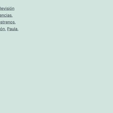
tetas
levisión
no
encias
,
estrenos
,
hay
ón
,
Paula
,
paraíso»