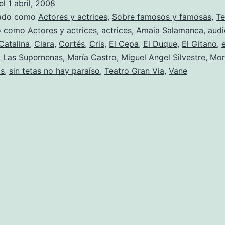
el
1 abril, 2008
zado como
Actores y actrices
,
Sobre famosos y famosas
,
Te
do como
Actores y actrices
,
actrices
,
Amaia Salamanca
,
audi
Catalina
,
Clara
,
Cortés
,
Cris
,
El Cepa
,
El Duque
,
El Gitano
,
,
Las Supernenas
,
María Castro
,
Miguel Angel Silvestre
,
Mor
os
,
sin tetas no hay paraíso
,
Teatro Gran Via
,
Vane