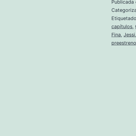
Publicada 
Categori
Etiqueta
capítulos
,
Fina
,
Jessi
preestren