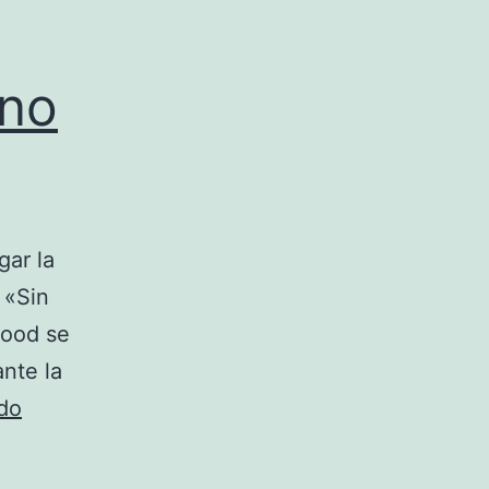
 no
gar la
 «Sin
wood se
ante la
Premiere
do
de
«Sin