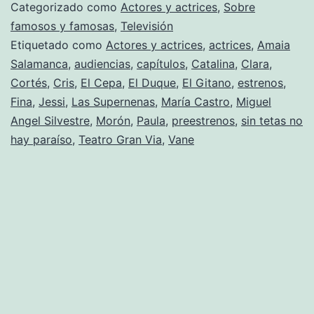
tetas
Categorizado como
Actores y actrices
,
Sobre
no
famosos y famosas
,
Televisión
Etiquetado como
Actores y actrices
,
actrices
,
Amaia
hay
Salamanca
,
audiencias
,
capítulos
,
Catalina
,
Clara
,
paraíso»
Cortés
,
Cris
,
El Cepa
,
El Duque
,
El Gitano
,
estrenos
,
Fina
,
Jessi
,
Las Supernenas
,
María Castro
,
Miguel
Angel Silvestre
,
Morón
,
Paula
,
preestrenos
,
sin tetas no
hay paraíso
,
Teatro Gran Via
,
Vane