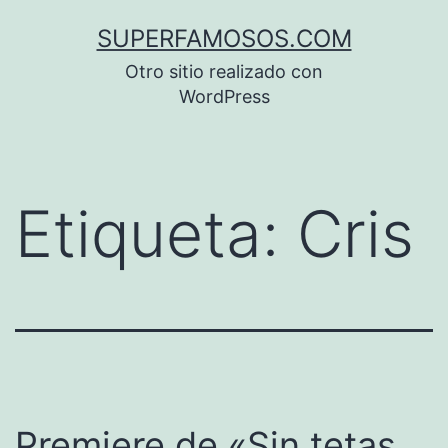
Saltar
SUPERFAMOSOS.COM
al
Otro sitio realizado con
contenido
WordPress
Etiqueta:
Cris
Premiere de «Sin tetas