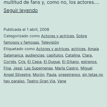
multitud de fans y, como no, los actores.…
Premiere
Seguir leyendo
de
«Sin
Publicada el
1 abril, 2008
tetas
Categorizado como
Actores y actrices
,
Sobre
no
famosos y famosas
,
Televisión
Etiquetado como
Actores y actrices
,
actrices
,
Amaia
hay
Salamanca
,
audiencias
,
capítulos
,
Catalina
,
Clara
,
paraíso»
Cortés
,
Cris
,
El Cepa
,
El Duque
,
El Gitano
,
estrenos
,
Fina
,
Jessi
,
Las Supernenas
,
María Castro
,
Miguel
Angel Silvestre
,
Morón
,
Paula
,
preestrenos
,
sin tetas no
hay paraíso
,
Teatro Gran Via
,
Vane