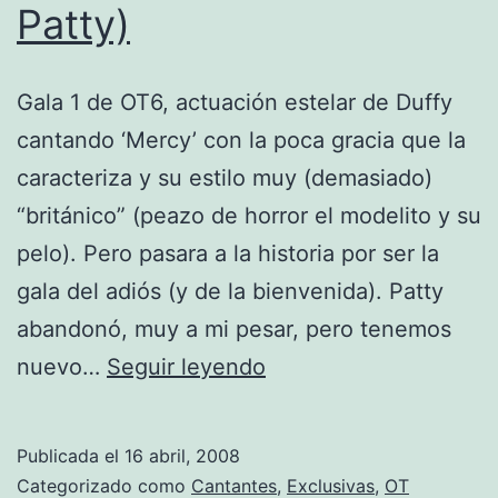
Patty)
Gala 1 de OT6, actuación estelar de Duffy
cantando ‘Mercy’ con la poca gracia que la
caracteriza y su estilo muy (demasiado)
“británico” (peazo de horror el modelito y su
pelo). Pero pasara a la historia por ser la
gala del adiós (y de la bienvenida). Patty
abandonó, muy a mi pesar, pero tenemos
Triunfitos
nuevo…
Seguir leyendo
2008
(Gala
Publicada el
16 abril, 2008
1-
Categorizado como
Cantantes
,
Exclusivas
,
OT