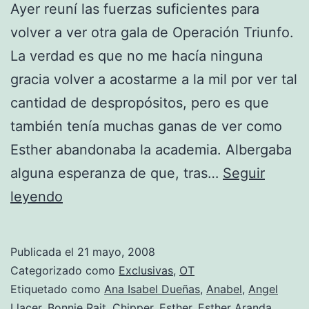
Ayer reuní las fuerzas suficientes para
volver a ver otra gala de Operación Triunfo.
La verdad es que no me hacía ninguna
gracia volver a acostarme a la mil por ver tal
cantidad de despropósitos, pero es que
también tenía muchas ganas de ver como
Esther abandonaba la academia. Albergaba
alguna esperanza de que, tras…
Seguir
Triunfitos
leyendo
2008
(Gala
Publicada el
21 mayo, 2008
6-
Categorizado como
Exclusivas
,
OT
el
Etiquetado como
Ana Isabel Dueñas
,
Anabel
,
Angel
Llacer
,
Bonnie Rait
,
Chipper
,
Esther
,
Esther Aranda
,