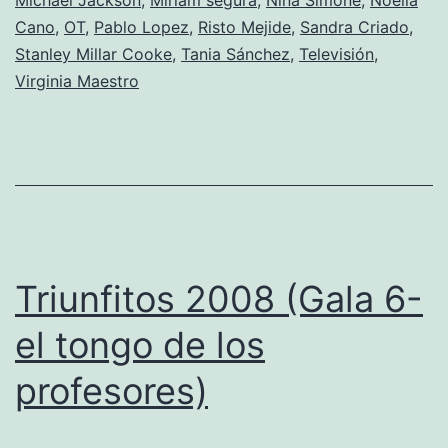
resto)
Cano
,
OT
,
Pablo Lopez
,
Risto Mejide
,
Sandra Criado
,
Stanley Millar Cooke
,
Tania Sánchez
,
Televisión
,
Virginia Maestro
Triunfitos 2008 (Gala 6-
el tongo de los
profesores)