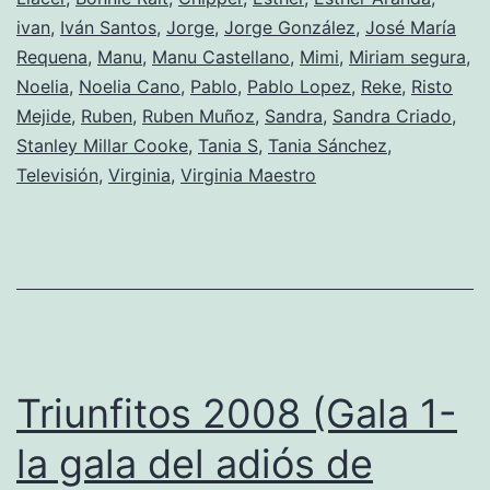
tongo
ivan
,
Iván Santos
,
Jorge
,
Jorge González
,
José María
de
Requena
,
Manu
,
Manu Castellano
,
Mimi
,
Miriam segura
,
los
Noelia
,
Noelia Cano
,
Pablo
,
Pablo Lopez
,
Reke
,
Risto
Mejide
,
Ruben
profesores)
,
Ruben Muñoz
,
Sandra
,
Sandra Criado
,
Stanley Millar Cooke
,
Tania S
,
Tania Sánchez
,
Televisión
,
Virginia
,
Virginia Maestro
Triunfitos 2008 (Gala 1-
la gala del adiós de