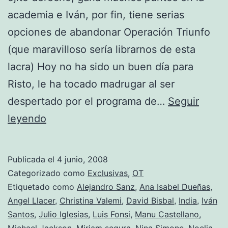
academia e Iván, por fin, tiene serias
opciones de abandonar Operación Triunfo
(que maravilloso sería librarnos de esta
lacra) Hoy no ha sido un buen día para
Risto, le ha tocado madrugar al ser
despertado por el programa de…
Seguir
Triunfitos
leyendo
2008
(Gala
Publicada el
4 junio, 2008
8-
Categorizado como
Exclusivas
,
OT
Virginia
Etiquetado como
Alejandro Sanz
,
Ana Isabel Dueñas
,
Angel Llacer
,
Christina Valemi
,
David Bisbal
,
India
,
Iván
y
Santos
,
Julio Iglesias
,
Luis Fonsi
,
Manu Castellano
,
el
Michael Jackson
,
Miriam segura
,
Nina Simone
,
Noelia