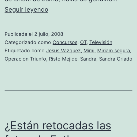
Risto,
Seguir leyendo
que
razón
Publicada el
2 julio, 2008
tienes.
Categorizado como
Concursos
,
OT
,
Televisión
Etiquetado como
Jesus Vazquez
,
Mimi
,
Miriam segura
,
Operacion Triunfo
,
Risto Mejide
,
Sandra
,
Sandra Criado
¿Están retocadas las