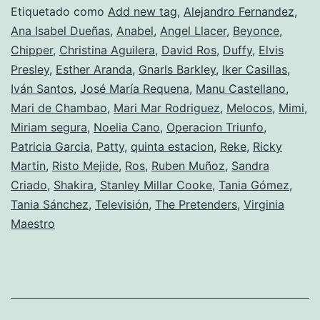
la
Etiquetado como
Add new tag
,
Alejandro Fernandez
,
Ana Isabel Dueñas
,
Anabel
,
Angel Llacer
,
Beyonce
,
gala
Chipper
,
Christina Aguilera
,
David Ros
,
Duffy
,
Elvis
del
Presley
,
Esther Aranda
,
Gnarls Barkley
,
Iker Casillas
,
adiós
Iván Santos
,
José María Requena
,
Manu Castellano
,
Mari de Chambao
,
Mari Mar Rodriguez
de
,
Melocos
,
Mimi
,
Miriam segura
,
Noelia Cano
,
Operacion Triunfo
,
Patty)
Patricia Garcia
,
Patty
,
quinta estacion
,
Reke
,
Ricky
Martin
,
Risto Mejide
,
Ros
,
Ruben Muñoz
,
Sandra
Criado
,
Shakira
,
Stanley Millar Cooke
,
Tania Gómez
,
Tania Sánchez
,
Televisión
,
The Pretenders
,
Virginia
Maestro