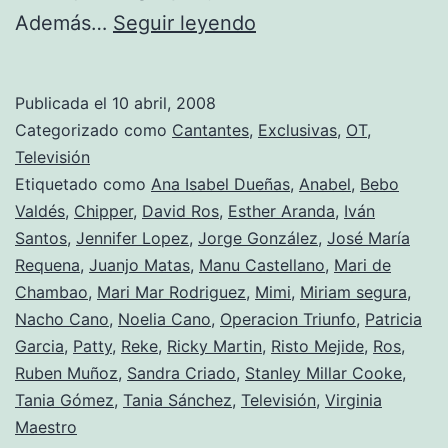
Triunfitos
Además…
Seguir leyendo
2008
(episodio
Publicada el
10 abril, 2008
II)
Categorizado como
Cantantes
,
Exclusivas
,
OT
,
Televisión
Etiquetado como
Ana Isabel Dueñas
,
Anabel
,
Bebo
Valdés
,
Chipper
,
David Ros
,
Esther Aranda
,
Iván
Santos
,
Jennifer Lopez
,
Jorge González
,
José María
Requena
,
Juanjo Matas
,
Manu Castellano
,
Mari de
Chambao
,
Mari Mar Rodriguez
,
Mimi
,
Miriam segura
,
Nacho Cano
,
Noelia Cano
,
Operacion Triunfo
,
Patricia
Garcia
,
Patty
,
Reke
,
Ricky Martin
,
Risto Mejide
,
Ros
,
Ruben Muñoz
,
Sandra Criado
,
Stanley Millar Cooke
,
Tania Gómez
,
Tania Sánchez
,
Televisión
,
Virginia
Maestro