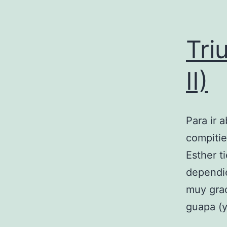
Tri
II)
Para ir 
compitie
Esther t
dependie
muy gra
guapa (