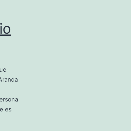
io
que
 Aranda
persona
e es
fitos
8