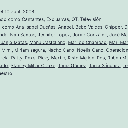
(epi
el
10 abril, 2008
II)
zado como
Cantantes
,
Exclusivas
,
OT
,
Televisión
do como
Ana Isabel Dueñas
,
Anabel
,
Bebo Valdés
,
Chipper
,
D
anda
,
Iván Santos
,
Jennifer Lopez
,
Jorge González
,
José Ma
Juanjo Matas
,
Manu Castellano
,
Mari de Chambao
,
Mari Ma
,
Mimi
,
Miriam segura
,
Nacho Cano
,
Noelia Cano
,
Operacion
arcia
,
Patty
,
Reke
,
Ricky Martin
,
Risto Mejide
,
Ros
,
Ruben M
iado
,
Stanley Millar Cooke
,
Tania Gómez
,
Tania Sánchez
,
Te
aestro