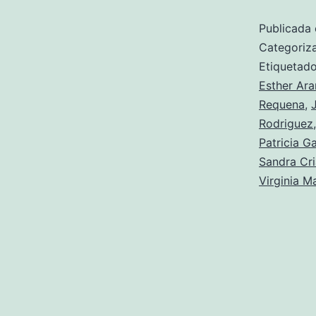
Publicada 
Categori
Etiqueta
Esther Ar
Requena
,
Rodriguez
Patricia G
Sandra Cr
Virginia M