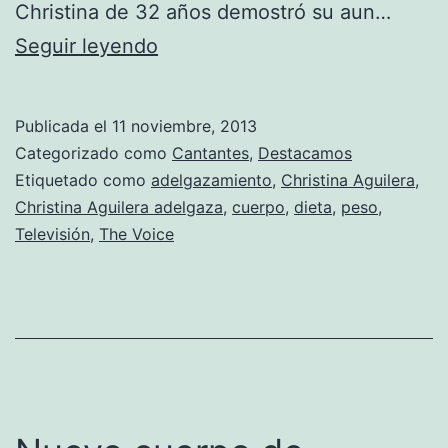
Christina de 32 años demostró su aun…
Christina
Seguir leyendo
Aguilera
sigue
Publicada el
11 noviembre, 2013
presumiendo
Categorizado como
Cantantes
,
Destacamos
de
Etiquetado como
adelgazamiento
,
Christina Aguilera
,
Christina Aguilera adelgaza
,
cuerpo
,
dieta
,
peso
,
su
Televisión
,
The Voice
cuerpo