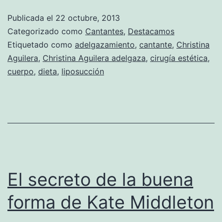
de
Publicada el
22 octubre, 2013
Christina
Categorizado como
Cantantes
,
Destacamos
Aguilera:
Etiquetado como
adelgazamiento
,
cantante
,
Christina
Aguilera
,
Christina Aguilera adelgaza
,
cirugía estética
,
¿dieta
cuerpo
,
dieta
,
liposucción
o
cirugía?
El secreto de la buena
forma de Kate Middleton