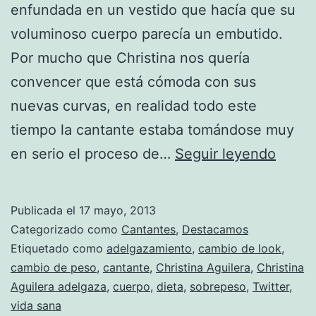
enfundada en un vestido que hacía que su
voluminoso cuerpo parecía un embutido.
Por mucho que Christina nos quería
convencer que está cómoda con sus
nuevas curvas, en realidad todo este
tiempo la cantante estaba tomándose muy
El
en serio el proceso de…
Seguir leyendo
nuev
cuerp
Publicada el
17 mayo, 2013
de
Categorizado como
Cantantes
,
Destacamos
Christ
Etiquetado como
adelgazamiento
,
cambio de look
,
cambio de peso
,
cantante
,
Christina Aguilera
,
Christina
Aguil
Aguilera adelgaza
,
cuerpo
,
dieta
,
sobrepeso
,
Twitter
,
vida sana