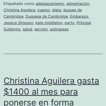
Etiquetado como
adelgazamiento
,
alimentación
,
forma
Christina Aguilera
,
cuerpo
,
dieta
,
duques de
de
Cambridge
,
Duquesa de Cambridge
,
Embarazo
,
Kate
Jessica Simpson
,
kate middleton
,
parto
,
Príncipe
Guillermo
,
salud
,
secreto
Middleton
,
sobrepeso
Christina Aguilera gasta
$1400 al mes para
ponerse en forma