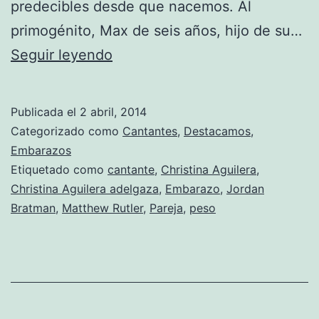
predecibles desde que nacemos. Al
primogénito, Max de seis años, hijo de su…
Christina
Seguir leyendo
Aguilera
será
Publicada el
2 abril, 2014
mamá
Categorizado como
Cantantes
,
Destacamos
,
de
Embarazos
Etiquetado como
cantante
,
Christina Aguilera
,
una
Christina Aguilera adelgaza
,
Embarazo
,
Jordan
niña
Bratman
,
Matthew Rutler
,
Pareja
,
peso