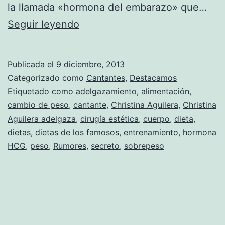
la llamada «hormona del embarazo» que…
Christina
Seguir leyendo
Aguilera
cuenta
Publicada el
9 diciembre, 2013
el
Categorizado como
Cantantes
,
Destacamos
secreto
Etiquetado como
adelgazamiento
,
alimentación
,
cambio de peso
,
cantante
,
Christina Aguilera
,
Christina
de
Aguilera adelgaza
,
cirugía estética
,
cuerpo
,
dieta
,
su
dietas
,
dietas de los famosos
,
entrenamiento
,
hormona
figura
HCG
,
peso
,
Rumores
,
secreto
,
sobrepeso