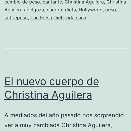
cambio de peso
,
cantante
,
Christina Aguilera
,
Christina
mes
Aguilera adelgaza
,
cuerpo
,
dieta
,
Hollywood
,
peso
,
para
sobrepeso
,
The Fresh Diet
,
vida sana
ponerse
en
forma
El nuevo cuerpo de
Christina Aguilera
A mediados del año pasado nos sorprendió
ver a muy cambiada Christina Aguilera,