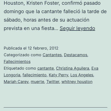
Houston, Kristen Foster, confirmó pasado
domingo que la cantante falleció la tarde de
sábado, horas antes de su actuación
Ha
prevista en una fiesta…
Seguir leyendo
muert
Whitn
Publicada el
12 febrero, 2012
Houst
Categorizado como
Cantantes
,
Destacamos
,
Fallecimientos
Etiquetado como
cantante
,
Christina Aguilera
,
Eva
Longoria
,
fallecimiento
,
Katy Perry
,
Los Angeles
,
Mariah Carey
,
muerte
,
Twitter
,
whitney houston