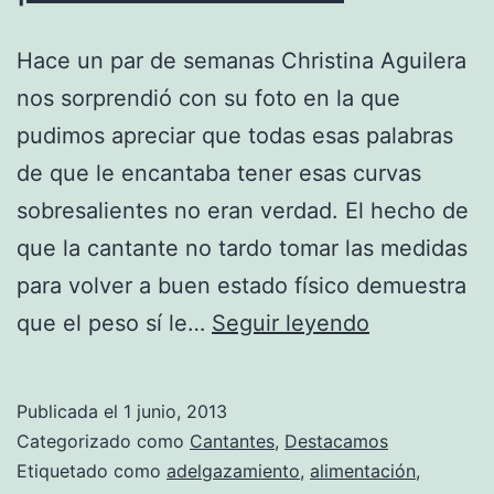
Hace un par de semanas Christina Aguilera
nos sorprendió con su foto en la que
pudimos apreciar que todas esas palabras
de que le encantaba tener esas curvas
sobresalientes no eran verdad. El hecho de
que la cantante no tardo tomar las medidas
para volver a buen estado físico demuestra
Christina
que el peso sí le…
Seguir leyendo
Aguilera
gasta
Publicada el
1 junio, 2013
$1400
Categorizado como
Cantantes
,
Destacamos
al
Etiquetado como
adelgazamiento
,
alimentación
,