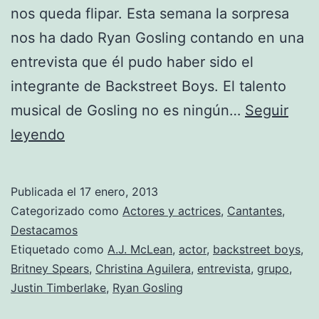
nos queda flipar. Esta semana la sorpresa
nos ha dado Ryan Gosling contando en una
entrevista que él pudo haber sido el
integrante de Backstreet Boys. El talento
musical de Gosling no es ningún…
Seguir
Ryan
leyendo
Gosling
pudo
Publicada el
17 enero, 2013
haber
Categorizado como
Actores y actrices
,
Cantantes
,
formado
Destacamos
Etiquetado como
A.J. McLean
,
actor
,
backstreet boys
,
parte
Britney Spears
,
Christina Aguilera
,
entrevista
,
grupo
,
de
Justin Timberlake
,
Ryan Gosling
Backstreet