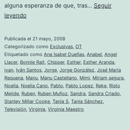
alguna esperanza de que, tras…
Seguir
Triunfitos
leyendo
2008
(Gala
Publicada el
21 mayo, 2008
6-
Categorizado como
Exclusivas
,
OT
el
Etiquetado como
Ana Isabel Dueñas
,
Anabel
,
Angel
Llacer
,
Bonnie Rait
,
Chipper
,
Esther
,
Esther Aranda
,
tongo
ivan
,
Iván Santos
,
Jorge
,
Jorge González
,
José María
de
Requena
,
Manu
,
Manu Castellano
,
Mimi
,
Miriam segura
,
los
Noelia
,
Noelia Cano
,
Pablo
,
Pablo Lopez
,
Reke
,
Risto
Mejide
,
Ruben
profesores)
,
Ruben Muñoz
,
Sandra
,
Sandra Criado
,
Stanley Millar Cooke
,
Tania S
,
Tania Sánchez
,
Televisión
,
Virginia
,
Virginia Maestro