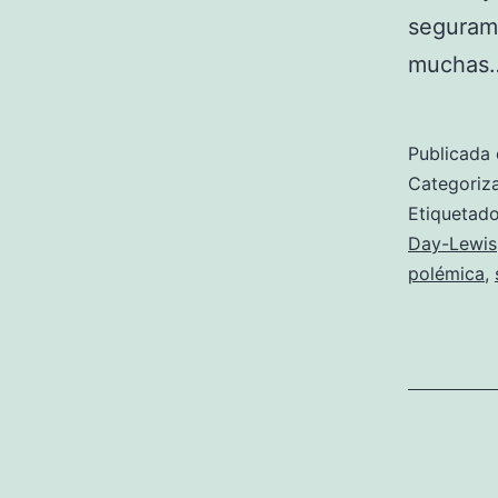
segurame
mucha
Publicada 
Categori
Etiqueta
Day-Lewis
polémica
,