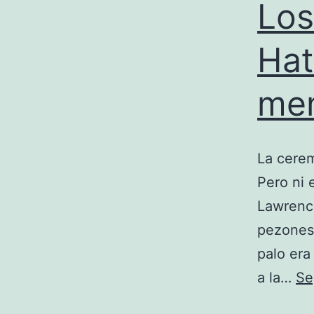
Los
Hat
me
La cerem
Pero ni 
Lawrence
pezones 
palo era
a la…
Se