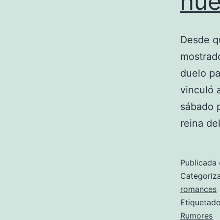
nue
Desde q
mostrad
duelo pa
vinculó 
sábado p
reina de
Publicada 
Categori
romances
Etiqueta
Rumores