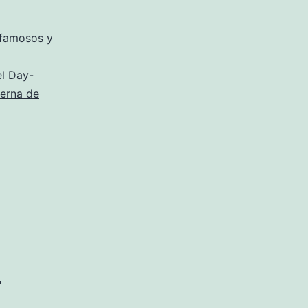
famosos y
el Day-
ierna de
e