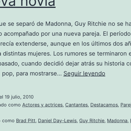
va novia
ue se separó de Madonna, Guy Ritchie no se h
o acompañado por una nueva pareja. El período
recía extenderse, aunque en los últimos dos añ
a distintas mujeres. Los rumores se terminaron e
asado, cuando decidió dejar atrás su historia c
El
l pop, para mostrarse…
Seguir leyendo
ex
de
el
19 julio, 2010
Madonna
zado como
Actores y actrices
,
Cantantes
,
Destacamos
,
Pare
tiene
do como
Brad Pitt
,
Daniel Day-Lewis
,
Guy Ritchie
,
Madonna
,
nueva