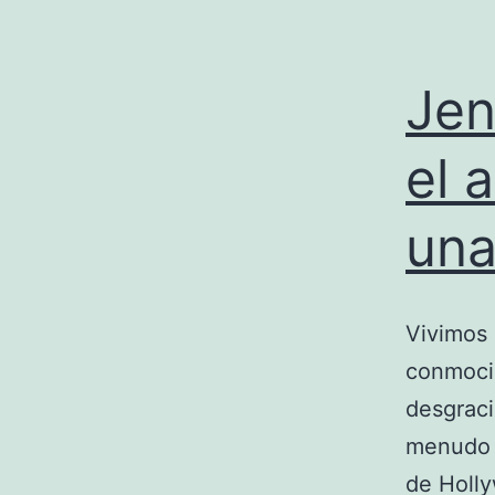
Jen
el 
una
Vivimos 
conmocio
desgraci
menudo 
de Holly