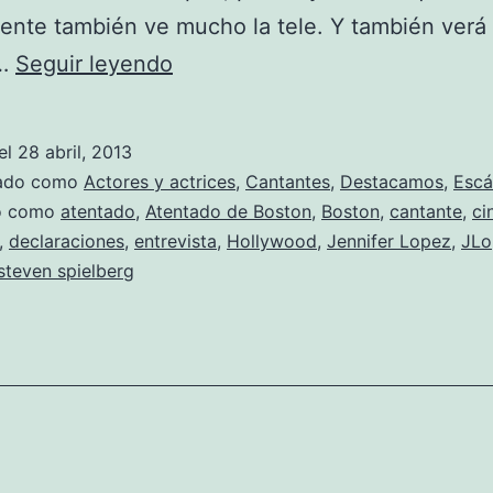
nte también ve mucho la tele. Y también verá
Jennifer
s…
Seguir leyendo
López
convertiría
el
28 abril, 2013
el
zado como
Actores y actrices
,
Cantantes
,
Destacamos
,
Escá
atentado
do como
atentado
,
Atentado de Boston
,
Boston
,
cantante
,
ci
,
declaraciones
,
entrevista
,
Hollywood
,
Jennifer Lopez
,
JLo
de
steven spielberg
Boston
en
una
película