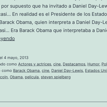
l por supuesto que ha invitado a Daniel Day-Lew
asi… En realidad es el Presidente de los Estad
Barack Obama, quien interpreta a Daniel Day-L
asi… Era Barack Obama que interpretaba a Dani
Steven
leyendo
Spielberg
presenta
el
4 mayo, 2013
trailer
zado como
Actores y actrices
,
cine
,
Destacamos
,
Humor
,
Pol
de
do como
Barack Obama
,
cine
,
Daniel Day-Lewis
,
Estados Un
ncoln
,
Obama
,
pelicula
,
steven spielberg
su
nueva
obra:
‘Obama’