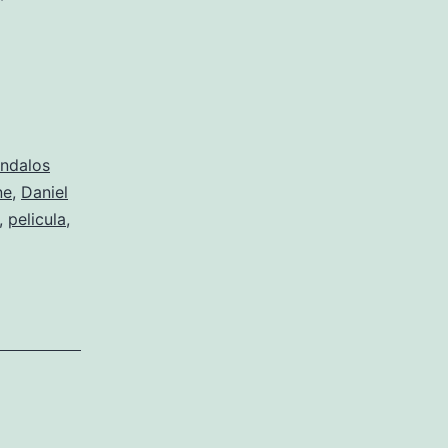
ndalos
ne
,
Daniel
,
pelicula
,