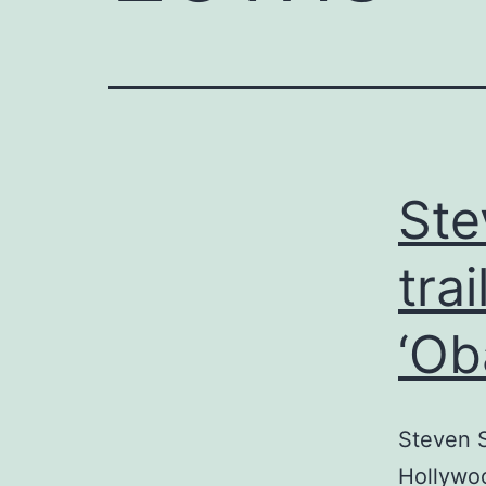
Ste
tra
‘Ob
Steven S
Hollywoo