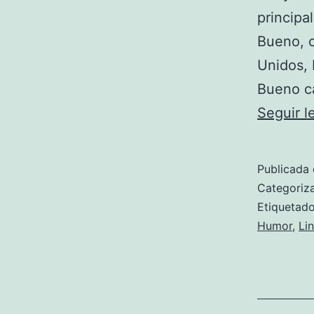
principa
Bueno, c
Unidos, 
Bueno c
Seguir 
Publicada 
Categori
Etiqueta
Humor
,
Li