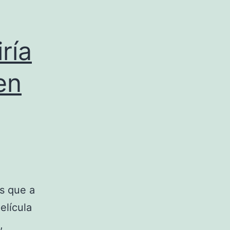
ría
en
s que a
elícula
,