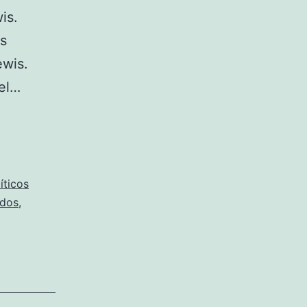
is.
os
ewis.
el…
íticos
idos
,