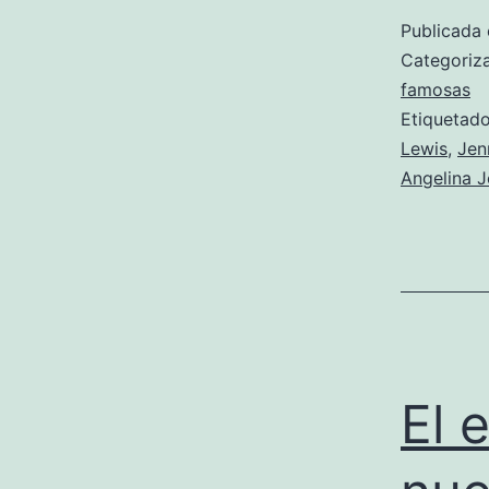
Publicada 
Categori
famosas
Etiqueta
Lewis
,
Jen
Angelina J
El 