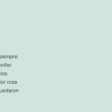
siempre.
nifer
los
or rosa
quedaron