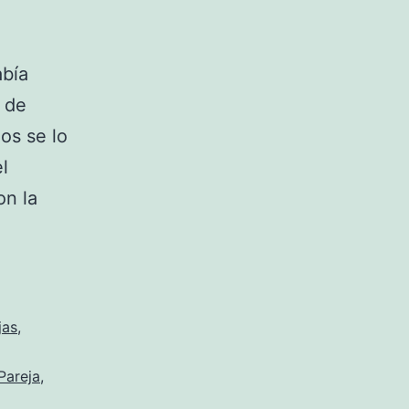
abía
 de
os se lo
l
on la
jas
,
Pareja
,