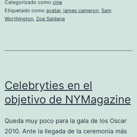
Avatar
Categorizado como
cine
os
Etiquetado como
avatar
,
james cameron
,
Sam
Worthington
,
Zoe Saldana
dejarán
la
boca
abierta.
Celebryties en el
objetivo de NYMagazine
Queda muy poco para la gala de los Oscar
2010. Ante la llegada de la ceremonia más