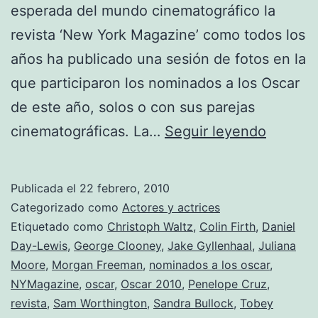
esperada del mundo cinematográfico la
revista ‘New York Magazine’ como todos los
años ha publicado una sesión de fotos en la
que participaron los nominados a los Oscar
de este año, solos o con sus parejas
Celebry
cinematográficas. La…
Seguir leyendo
en
el
Publicada el
22 febrero, 2010
objetiv
Categorizado como
Actores y actrices
de
Etiquetado como
Christoph Waltz
,
Colin Firth
,
Daniel
Day-Lewis
,
George Clooney
,
Jake Gyllenhaal
,
Juliana
NYMaga
Moore
,
Morgan Freeman
,
nominados a los oscar
,
NYMagazine
,
oscar
,
Oscar 2010
,
Penelope Cruz
,
revista
,
Sam Worthington
,
Sandra Bullock
,
Tobey