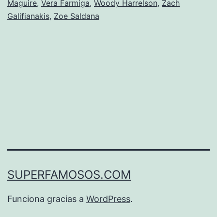
Maguire
,
Vera Farmiga
,
Woody Harrelson
,
Zach
Galifianakis
,
Zoe Saldana
SUPERFAMOSOS.COM
Funciona gracias a
WordPress
.