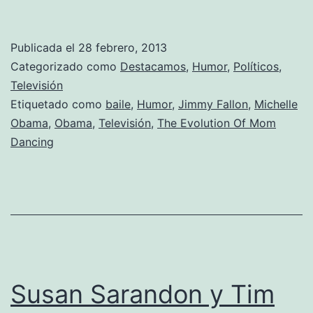
Obama
y
Publicada el
28 febrero, 2013
su
Categorizado como
Destacamos
,
Humor
,
Políticos
,
baile
Televisión
Etiquetado como
baile
,
Humor
,
Jimmy Fallon
,
Michelle
contra
Obama
,
Obama
,
Televisión
,
The Evolution Of Mom
la
Dancing
obesidad
infantil
Susan Sarandon y Tim