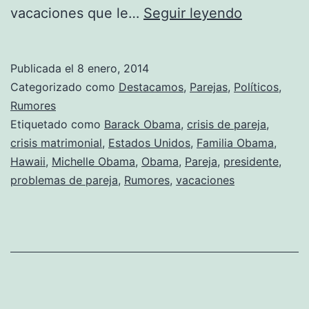
Michelle
vacaciones que le…
Seguir leyendo
Obama
sigue
Publicada el
8 enero, 2014
de
Categorizado como
Destacamos
,
Parejas
,
Políticos
,
vacacione
Rumores
Etiquetado como
Barack Obama
,
crisis de pareja
,
sin
crisis matrimonial
,
Estados Unidos
,
Familia Obama
,
su
Hawaii
,
Michelle Obama
,
Obama
,
Pareja
,
presidente
,
marido
problemas de pareja
,
Rumores
,
vacaciones