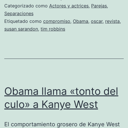
Tim
Categorizado como
Actores y actrices
,
Parejas
,
Robbins
Separaciones
Etiquetado como
compromiso
,
Obama
,
oscar
,
revista
,
se
susan sarandon
,
tim robbins
separan
Obama llama «tonto del
culo» a Kanye West
El comportamiento grosero de Kanye West