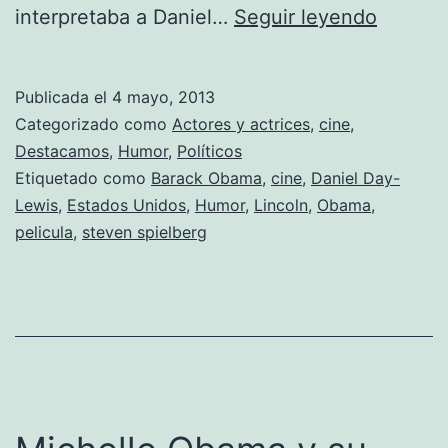
Steven
interpretaba a Daniel…
Seguir leyendo
Spielbe
presen
Publicada el
4 mayo, 2013
trailer
Categorizado como
Actores y actrices
,
cine
,
de
Destacamos
,
Humor
,
Políticos
Etiquetado como
Barack Obama
,
cine
,
Daniel Day-
su
Lewis
,
Estados Unidos
,
Humor
,
Lincoln
,
Obama
,
nueva
pelicula
,
steven spielberg
obra:
‘Obama