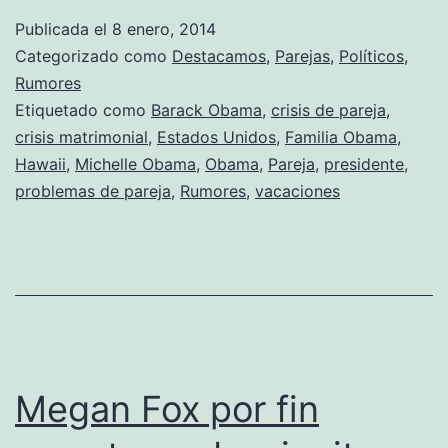
sigue
Publicada el
8 enero, 2014
de
Categorizado como
Destacamos
,
Parejas
,
Políticos
,
vacacione
Rumores
Etiquetado como
Barack Obama
,
crisis de pareja
,
sin
crisis matrimonial
,
Estados Unidos
,
Familia Obama
,
su
Hawaii
,
Michelle Obama
,
Obama
,
Pareja
,
presidente
,
marido
problemas de pareja
,
Rumores
,
vacaciones
Megan Fox por fin