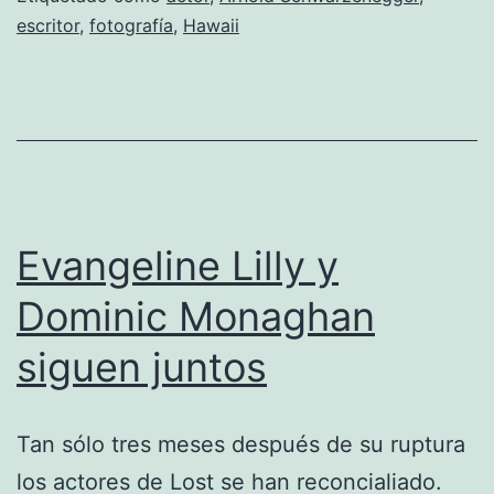
la
escritor
,
fotografía
,
Hawaii
remake
de
«Conan»
Evangeline Lilly y
Dominic Monaghan
siguen juntos
Tan sólo tres meses después de su ruptura
los actores de Lost se han reconcialiado.