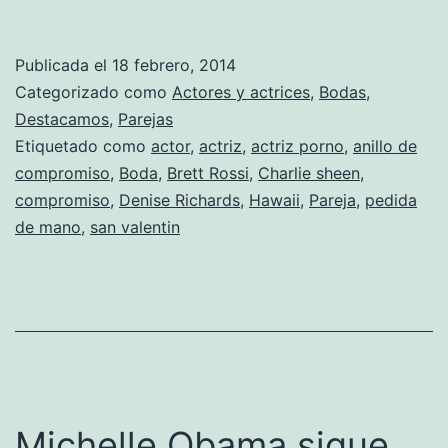
final
Charlie
Publicada el
18 febrero, 2014
Sheen
Categorizado como
Actores y actrices
,
Bodas
,
y
Destacamos
,
Parejas
Etiquetado como
actor
,
actriz
,
actriz porno
,
anillo de
Brett
compromiso
,
Boda
,
Brett Rossi
,
Charlie sheen
,
Rossi
compromiso
,
Denise Richards
,
Hawaii
,
Pareja
,
pedida
sí
de mano
,
san valentin
se
van
a
casar
Michelle Obama sigue