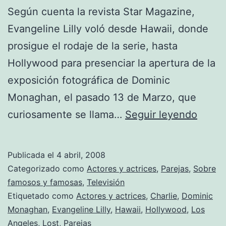
Según cuenta la revista Star Magazine,
Evangeline Lilly voló desde Hawaii, donde
prosigue el rodaje de la serie, hasta
Hollywood para presenciar la apertura de la
exposición fotográfica de Dominic
Monaghan, el pasado 13 de Marzo, que
Evang
curiosamente se llama…
Seguir leyendo
Lilly
y
Publicada el
4 abril, 2008
Domin
Categorizado como
Actores y actrices
,
Parejas
,
Sobre
Mona
famosos y famosas
,
Televisión
Etiquetado como
Actores y actrices
,
Charlie
,
Dominic
sigue
Monaghan
,
Evangeline Lilly
,
Hawaii
,
Hollywood
,
Los
juntos
Angeles
,
Lost
,
Parejas