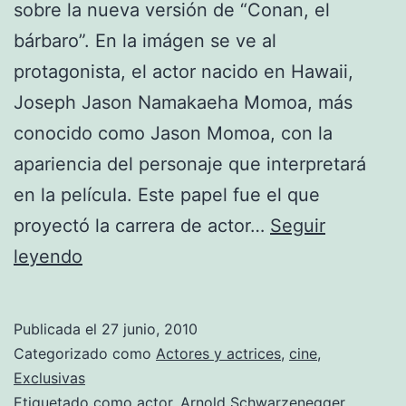
sobre la nueva versión de “Conan, el
bárbaro”. En la imágen se ve al
protagonista, el actor nacido en Hawaii,
Joseph Jason Namakaeha Momoa, más
conocido como Jason Momoa, con la
apariencia del personaje que interpretará
en la película. Este papel fue el que
proyectó la carrera de actor…
Seguir
Fue
leyendo
divulgada
una
Publicada el
27 junio, 2010
fotografía
Categorizado como
Actores y actrices
,
cine
,
de
Exclusivas
Etiquetado como
actor
,
Arnold Schwarzenegger
,