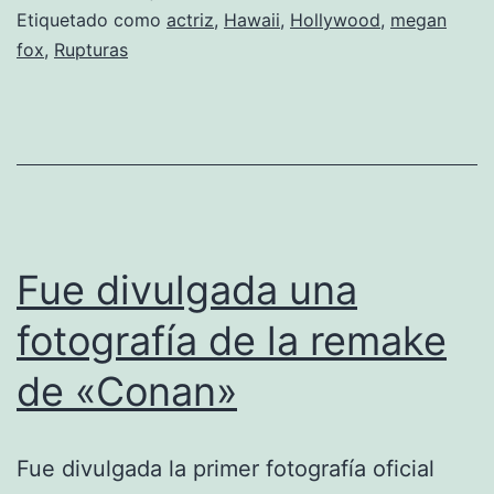
Etiquetado como
actriz
,
Hawaii
,
Hollywood
,
megan
con
fox
,
Rupturas
Brian
Austin
en
una
ceremonia
secreta
Fue divulgada una
fotografía de la remake
de «Conan»
Fue divulgada la primer fotografía oficial