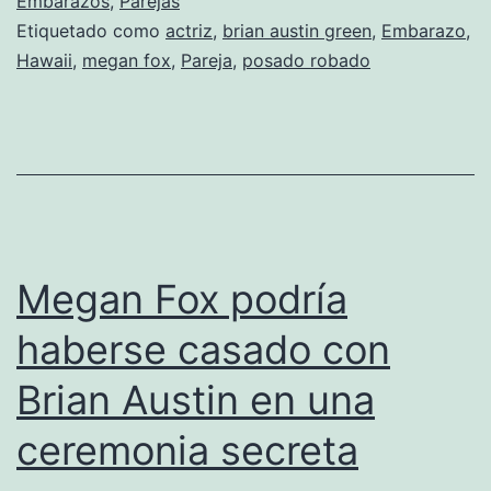
muestra
Embarazos
,
Parejas
Etiquetado como
actriz
,
brian austin green
,
Embarazo
,
su
Hawaii
,
megan fox
,
Pareja
,
posado robado
barriguita
Megan Fox podría
haberse casado con
Brian Austin en una
ceremonia secreta