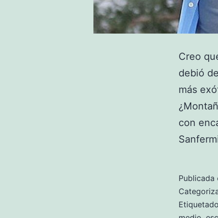
Creo que
debió de
más exót
¿Montañ
con enca
Sanferm
Publicada 
Categori
Etiqueta
medio
,
es