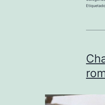
Etiqueta
Cha
rom