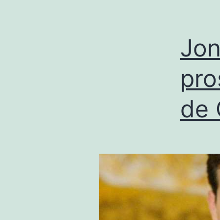
Jon
pro
de 