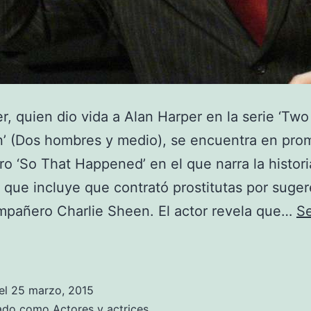
r, quien dio vida a Alan Harper en la serie ‘Two
’ (Dos hombres y medio), se encuentra en pro
bro ‘So That Happened’ en el que narra la histor
, que incluye que contrató prostitutas por suge
mpañero Charlie Sheen. El actor revela que…
Se
Jon
Cryer
contrató
el
25 marzo, 2015
prostitutas
zado como
Actores y actrices