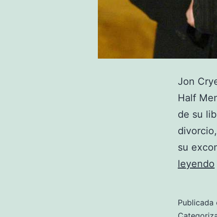
Jon Crye
Half Men
de su li
divorcio
su exco
leyendo
Publicada 
Categori