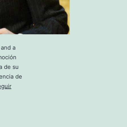
 and a
moción
ia de su
rencia de
guir