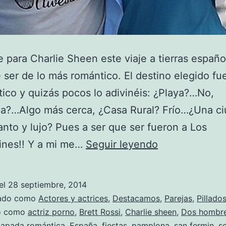
 para Charlie Sheen este viaje a tierras españo
 ser de lo más romántico. El destino elegido fu
ico y quizás pocos lo adivinéis: ¿Playa?…No,
a?…Algo más cerca, ¿Casa Rural? Frío…¿Una c
nto y lujo? Pues a ser que ser fueron a Los
Charlie
ines!! Y a mi me…
Seguir leyendo
Sheen
escapada
el
28 septiembre, 2014
romántica
zado como
Actores y actrices
,
Destacamos
,
Parejas
,
Pillado
do como
actriz porno
,
Brett Rossi
,
Charlie sheen
,
Dos hombre
capada romántica
,
España
,
fiestas
,
pamplona
,
san fermin
,
se