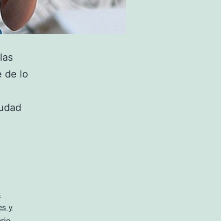
las
e de lo
iudad
s
s y
rie