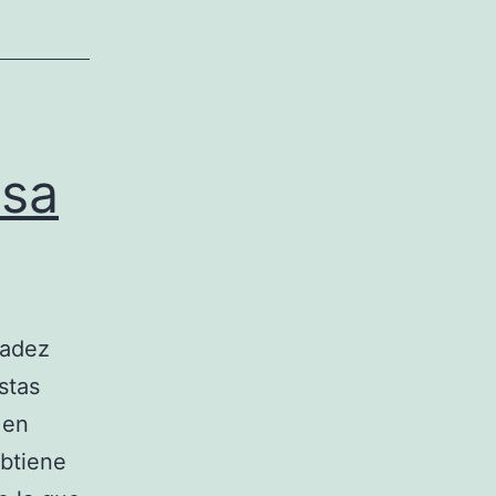
osa
gadez
stas
 en
obtiene