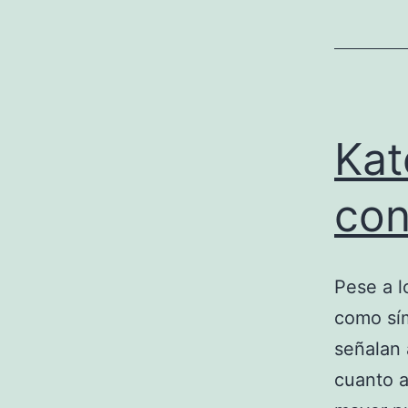
Kat
con
Pese a l
como sím
señalan 
cuanto a