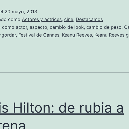
de
el
20 mayo, 2013
Keanu
zado como
Actores y actrices
,
cine
,
Destacamos
Reeves
do como
actor
,
aspecto
,
cambio de look
,
cambio de peso
,
C
ngordar
,
Festival de Cannes
,
Keanu Reeves
,
Keanu Reeves 
is Hilton: de rubia a
rena