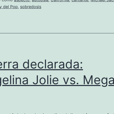
hombre
y del Pop
,
sobredosis
sano
rra declarada:
elina Jolie vs. Meg