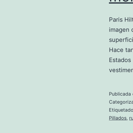
Paris Hi
imagen d
superfic
Hace tan
Estados 
vestimen
Publicada 
Categori
Etiqueta
Pillados
,
r