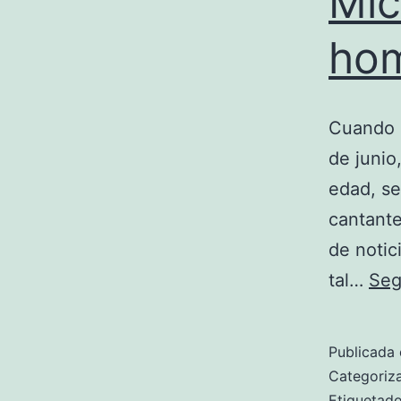
Mic
hom
Cuando 
de junio
edad, se
cantante
de notic
tal…
Seg
Publicada 
Categori
Etiqueta