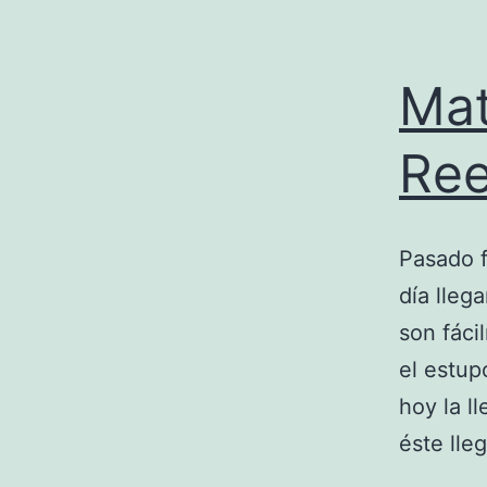
Mat
Re
Pasado 
día lleg
son fáci
el estup
hoy la l
éste ll