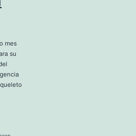
n
do mes
ara su
del
agencia
squeleto
ckson
,