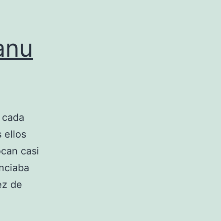
anu
 cada
 ellos
ocan casi
unciaba
ez de