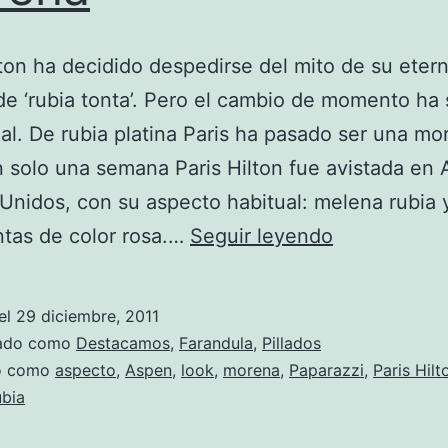
lton ha decidido despedirse del mito de su eter
e ‘rubia tonta’. Pero el cambio de momento ha 
ial. De rubia platina Paris ha pasado ser una mo
 solo una semana Paris Hilton fue avistada en 
Unidos, con su aspecto habitual: melena rubia 
Paris
tas de color rosa.…
Seguir leyendo
Hilton:
de
el
29 diciembre, 2011
rubia
zado como
Destacamos
,
Farandula
,
Pillados
a
do como
aspecto
,
Aspen
,
look
,
morena
,
Paparazzi
,
Paris Hilt
ubia
morena