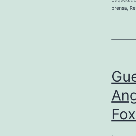
prensa
,
Re
Gue
Ang
Fox