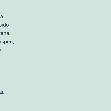
na
sido
rena.
Aspen,
y
on
,