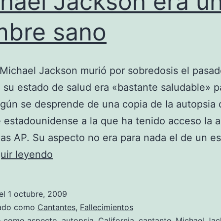
hael Jackson era u
bre sano
Michael Jackson murió por sobredosis el pasa
, su estado de salud era «bastante saludable» p
gún se desprende de una copia de la autopsia 
 estadounidense a la que ha tenido acceso la 
ias AP. Su aspecto no era para nada el de un e
Michael
uir leyendo
Jackson
era
el
1 octubre, 2009
un
zado como
Cantantes
,
Fallecimientos
do como
aspecto
,
autopsia
,
California
,
cantante
,
Michael Ja