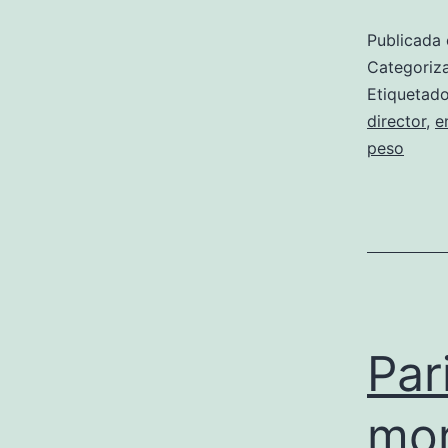
Publicada 
Categori
Etiqueta
director
,
e
peso
Par
mo