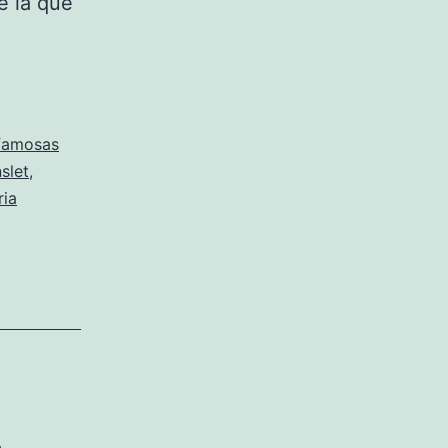
e la que
famosas
slet
,
ria