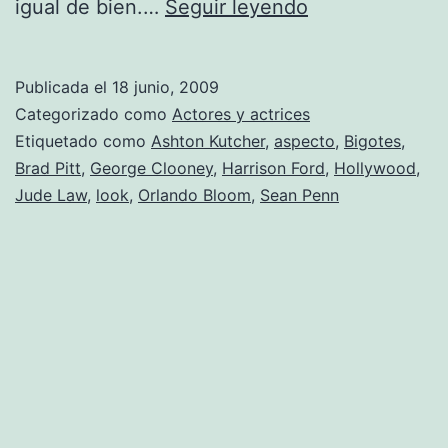
Tendencia:
igual de bien.…
Seguir leyendo
Bigotes
de
Publicada el
18 junio, 2009
los
Categorizado como
Actores y actrices
famosos.
Etiquetado como
Ashton Kutcher
,
aspecto
,
Bigotes
,
Brad Pitt
,
George Clooney
,
Harrison Ford
,
Hollywood
,
Jude Law
,
look
,
Orlando Bloom
,
Sean Penn