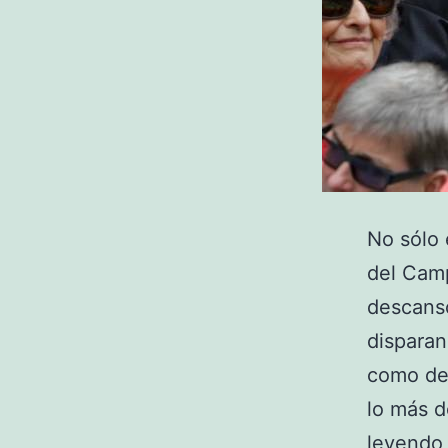
No sólo 
del Cam
descanso
disparan
como dep
lo más 
leyendo