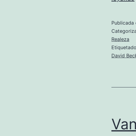
Publicada 
Categori
Realeza
Etiqueta
David Be
Van