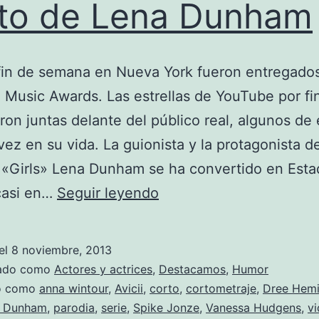
to de Lena Dunham
in de semana en Nueva York fueron entregados
Music Awards. Las estrellas de YouTube por fi
ron juntas delante del público real, algunos de 
vez en su vida. La guionista y la protagonista de
 «Girls» Lena Dunham se ha convertido en Est
Vanessa
casi en…
Seguir leyendo
Hudgens
en
el
8 noviembre, 2013
el
zado como
Actores y actrices
,
Destacamos
,
Humor
corto
do como
anna wintour
,
Avicii
,
corto
,
cortometraje
,
Dree Hem
a Dunham
,
parodia
,
serie
,
Spike Jonze
,
Vanessa Hudgens
,
v
de