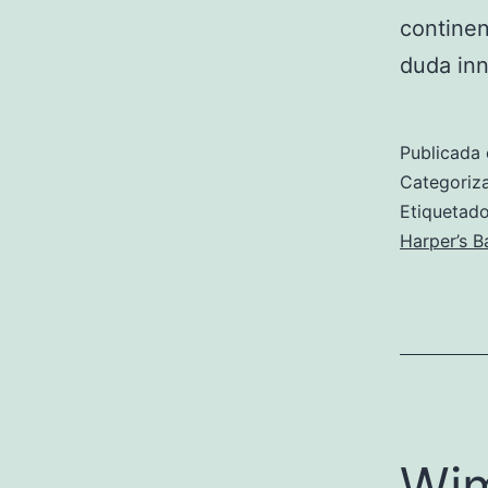
continen
duda in
Publicada 
Categori
Etiqueta
Harper’s B
Wim