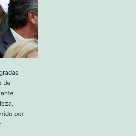
 gradas
o de
mente
leza,
rrido por
r