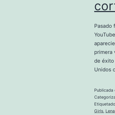
cor
Pasado f
YouTube 
aparecie
primera 
de éxito
Unidos 
Publicada 
Categori
Etiqueta
Girls
,
Len