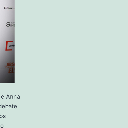
que Anna
 debate
dos
vo