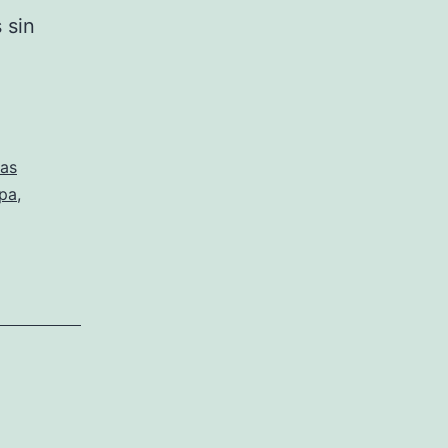
 sin
iselle
as
pa
,