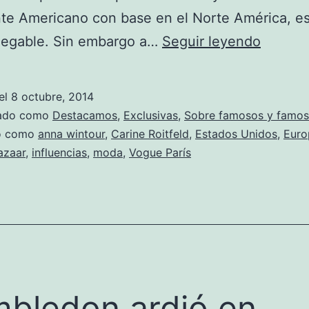
te Americano con base en el Norte América, es
Mademo
negable. Sin embargo a…
Seguir leyendo
C
el
8 octubre, 2014
zado como
Destacamos
,
Exclusivas
,
Sobre famosos y famos
do como
anna wintour
,
Carine Roitfeld
,
Estados Unidos
,
Euro
azaar
,
influencias
,
moda
,
Vogue París
bledon ardió en