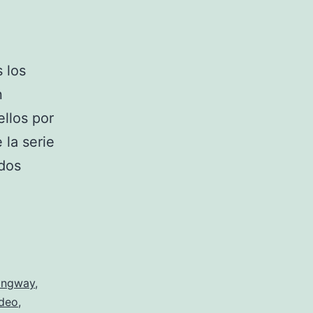
 los
n
ellos por
 la serie
ados
ingway
,
ideo
,