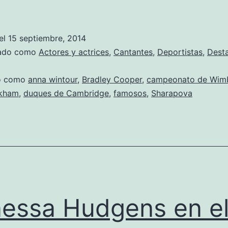
ardió
en
el
15 septiembre, 2014
famosos
zado como
Actores y actrices
,
Cantantes
,
Deportistas
,
Dest
do como
anna wintour
,
Bradley Cooper
,
campeonato de Wim
ckham
,
duques de Cambridge
,
famosos
,
Sharapova
essa Hudgens en e