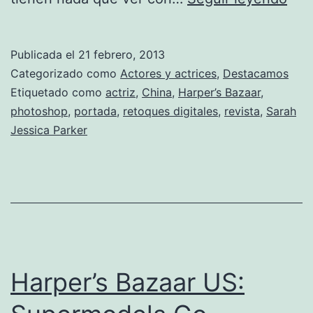
Jes
Park
Publicada el
21 febrero, 2013
de
Categorizado como
Actores y actrices
,
Destacamos
nue
Etiquetado como
actriz
,
China
,
Harper’s Bazaar
,
photoshop
,
portada
,
retoques digitales
,
revista
,
Sarah
víc
Jessica Parker
de
Pho
Harper’s Bazaar US: