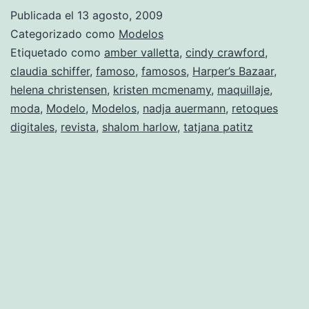
US:
Publicada el
13 agosto, 2009
Supermodels
Categorizado como
Modelos
Go
Etiquetado como
amber valletta
,
cindy crawford
,
claudia schiffer
,
famoso
,
famosos
,
Harper’s Bazaar
,
Supernatural.
helena christensen
,
kristen mcmenamy
,
maquillaje
,
moda
,
Modelo
,
Modelos
,
nadja auermann
,
retoques
digitales
,
revista
,
shalom harlow
,
tatjana patitz